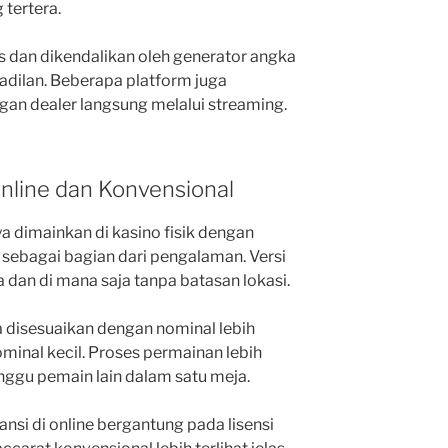
 tertera.
s dan dikendalikan oleh generator angka
dilan. Beberapa platform juga
an dealer langsung melalui streaming.
nline dan Konvensional
a dimainkan di kasino fisik dengan
sebagai bagian dari pengalaman. Versi
a dan di mana saja tanpa batasan lokasi.
sa disesuaikan dengan nominal lebih
 nominal kecil. Proses permainan lebih
nggu pemain lain dalam satu meja.
nsi di online bergantung pada lisensi