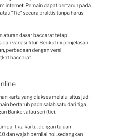
rm internet. Pemain dapat bertaruh pada
 atau “Tie” secara praktis tanpa harus
 aturan dasar baccarat tetapi
 variasi fitur. Berikut ini penjelasan
n, perbedaan dengan versi
ngkat baccarat.
nline
an kartu yang diakses melalui situs judi
emain bertaruh pada salah satu dari tiga
an Banker, atau seri (tie).
mpai tiga kartu, dengan tujuan
 10 dan wajah bernilai nol, sedangkan