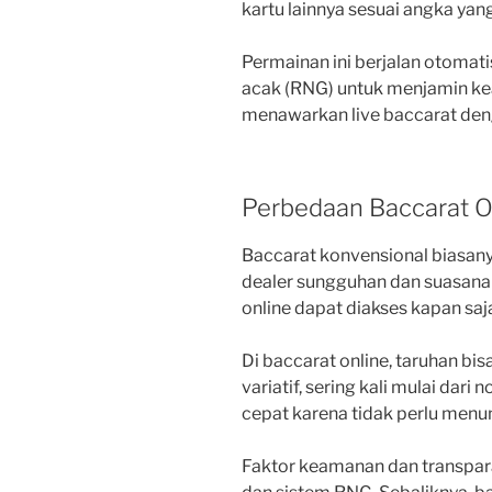
kartu lainnya sesuai angka yang
Permainan ini berjalan otomati
acak (RNG) untuk menjamin kea
menawarkan live baccarat deng
Perbedaan Baccarat O
Baccarat konvensional biasany
dealer sungguhan dan suasana 
online dapat diakses kapan saj
Di baccarat online, taruhan bi
variatif, sering kali mulai dari
cepat karena tidak perlu menu
Faktor keamanan dan transpara