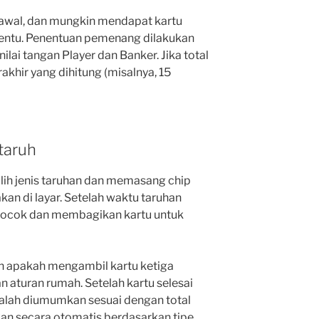
u awal, dan mungkin mendapat kartu
tentu. Penentuan pemenang dilakukan
ai tangan Player dan Banker. Jika total
rakhir yang dihitung (misalnya, 15
taruh
h jenis taruhan dan memasang chip
kan di layar. Setelah waktu taruhan
ngocok dan membagikan kartu untuk
n apakah mengambil kartu ketiga
n aturan rumah. Setelah kartu selesai
kalah diumumkan sesuai dengan total
kan secara otomatis berdasarkan tipe