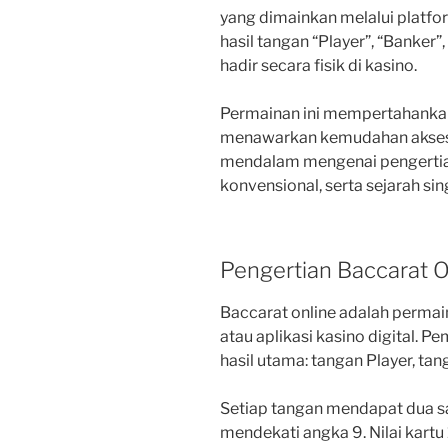
yang dimainkan melalui platfo
hasil tangan “Player”, “Banker”,
hadir secara fisik di kasino.
Permainan ini mempertahankan
menawarkan kemudahan akses dan
mendalam mengenai pengertia
konvensional, serta sejarah si
Pengertian Baccarat O
Baccarat online adalah permain
atau aplikasi kasino digital. P
hasil utama: tangan Player, tang
Setiap tangan mendapat dua sa
mendekati angka 9. Nilai kartu