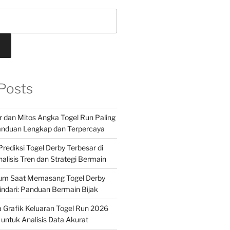
Posts
 dan Mitos Angka Togel Run Paling
Panduan Lengkap dan Terpercaya
rediksi Togel Derby Terbesar di
alisis Tren dan Strategi Bermain
um Saat Memasang Togel Derby
indari: Panduan Bermain Bijak
Grafik Keluaran Togel Run 2026
ntuk Analisis Data Akurat