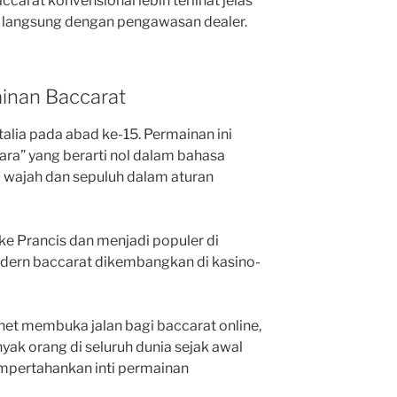
carat konvensional lebih terlihat jelas
 langsung dengan pengawasan dealer.
ainan Baccarat
Italia pada abad ke-15. Permainan ini
ara” yang berarti nol dalam bahasa
tu wajah dan sepuluh dalam aturan
e Prancis dan menjadi populer di
dern baccarat dikembangkan di kasino-
et membuka jalan bagi baccarat online,
k orang di seluruh dunia sejak awal
empertahankan inti permainan