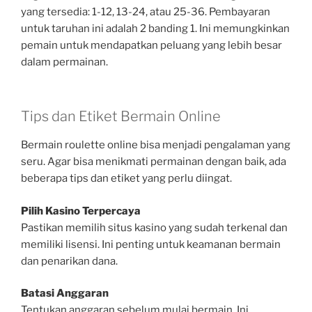
yang tersedia: 1-12, 13-24, atau 25-36. Pembayaran
untuk taruhan ini adalah 2 banding 1. Ini memungkinkan
pemain untuk mendapatkan peluang yang lebih besar
dalam permainan.
Tips dan Etiket Bermain Online
Bermain roulette online bisa menjadi pengalaman yang
seru. Agar bisa menikmati permainan dengan baik, ada
beberapa tips dan etiket yang perlu diingat.
Pilih Kasino Terpercaya
Pastikan memilih situs kasino yang sudah terkenal dan
memiliki lisensi. Ini penting untuk keamanan bermain
dan penarikan dana.
Batasi Anggaran
Tentukan anggaran sebelum mulai bermain. Ini