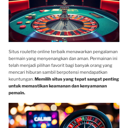
Situs roulette online terbaik menawarkan pengalaman
bermain yang menyenangkan dan aman. Permainan ini
telah menjadi pilihan favorit bagi banyak orang yang
mencari hiburan sambil berpotensi mendapatkan
keuntungan.
Memilih situs yang tepat sangat penting
untuk memastikan keamanan dan kenyamanan
pemain.