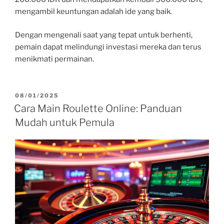
mengambil keuntungan adalah ide yang baik.
Dengan mengenali saat yang tepat untuk berhenti,
pemain dapat melindungi investasi mereka dan terus
menikmati permainan.
POSTED
08/01/2025
ON
Cara Main Roulette Online: Panduan
Mudah untuk Pemula