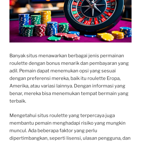
Banyak situs menawarkan berbagai jenis permainan
roulette dengan bonus menarik dan pembayaran yang
adil. Pemain dapat menemukan opsi yang sesuai
dengan preferensi mereka, baik itu roulette Eropa,
Amerika, atau variasi lainnya. Dengan informasi yang
benar, mereka bisa menemukan tempat bermain yang
terbaik.
Mengetahui situs roulette yang terpercaya juga
membantu pemain menghadapi risiko yang mungkin
muncul. Ada beberapa faktor yang perlu
dipertimbangkan, seperti lisensi, ulasan pengguna, dan