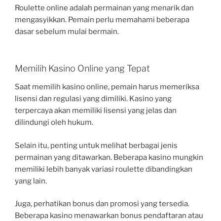
Roulette online adalah permainan yang menarik dan
mengasyikkan. Pemain perlu memahami beberapa
dasar sebelum mulai bermain.
Memilih Kasino Online yang Tepat
Saat memilih kasino online, pemain harus memeriksa
lisensi dan regulasi yang dimiliki. Kasino yang
terpercaya akan memiliki lisensi yang jelas dan
dilindungi oleh hukum.
Selain itu, penting untuk melihat berbagai jenis
permainan yang ditawarkan. Beberapa kasino mungkin
memiliki lebih banyak variasi roulette dibandingkan
yang lain.
Juga, perhatikan bonus dan promosi yang tersedia.
Beberapa kasino menawarkan bonus pendaftaran atau