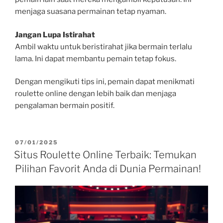
menjaga suasana permainan tetap nyaman.
Jangan Lupa Istirahat
Ambil waktu untuk beristirahat jika bermain terlalu
lama. Ini dapat membantu pemain tetap fokus.
Dengan mengikuti tips ini, pemain dapat menikmati
roulette online dengan lebih baik dan menjaga
pengalaman bermain positif.
POSTED
07/01/2025
ON
Situs Roulette Online Terbaik: Temukan
Pilihan Favorit Anda di Dunia Permainan!