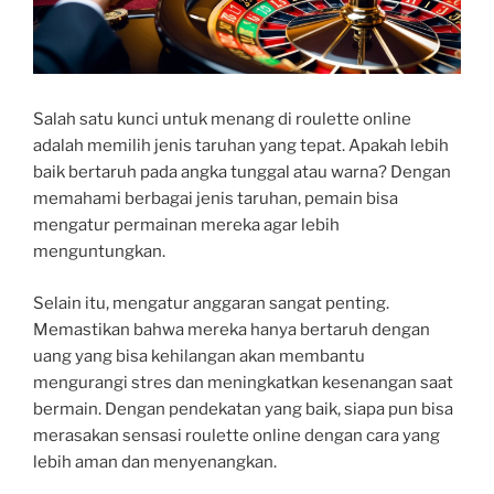
Salah satu kunci untuk menang di roulette online
adalah memilih jenis taruhan yang tepat. Apakah lebih
baik bertaruh pada angka tunggal atau warna? Dengan
memahami berbagai jenis taruhan, pemain bisa
mengatur permainan mereka agar lebih
menguntungkan.
Selain itu, mengatur anggaran sangat penting.
Memastikan bahwa mereka hanya bertaruh dengan
uang yang bisa kehilangan akan membantu
mengurangi stres dan meningkatkan kesenangan saat
bermain. Dengan pendekatan yang baik, siapa pun bisa
merasakan sensasi roulette online dengan cara yang
lebih aman dan menyenangkan.