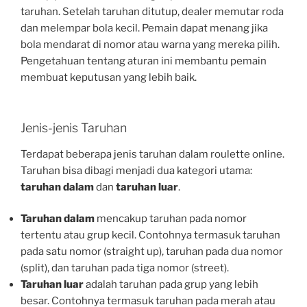
taruhan. Setelah taruhan ditutup, dealer memutar roda
dan melempar bola kecil. Pemain dapat menang jika
bola mendarat di nomor atau warna yang mereka pilih.
Pengetahuan tentang aturan ini membantu pemain
membuat keputusan yang lebih baik.
Jenis-jenis Taruhan
Terdapat beberapa jenis taruhan dalam roulette online.
Taruhan bisa dibagi menjadi dua kategori utama:
taruhan dalam
dan
taruhan luar
.
Taruhan dalam
mencakup taruhan pada nomor
tertentu atau grup kecil. Contohnya termasuk taruhan
pada satu nomor (straight up), taruhan pada dua nomor
(split), dan taruhan pada tiga nomor (street).
Taruhan luar
adalah taruhan pada grup yang lebih
besar. Contohnya termasuk taruhan pada merah atau