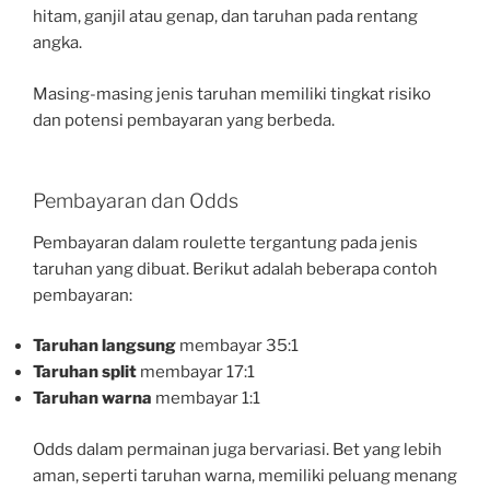
hitam, ganjil atau genap, dan taruhan pada rentang
angka.
Masing-masing jenis taruhan memiliki tingkat risiko
dan potensi pembayaran yang berbeda.
Pembayaran dan Odds
Pembayaran dalam roulette tergantung pada jenis
taruhan yang dibuat. Berikut adalah beberapa contoh
pembayaran:
Taruhan langsung
membayar 35:1
Taruhan split
membayar 17:1
Taruhan warna
membayar 1:1
Odds dalam permainan juga bervariasi. Bet yang lebih
aman, seperti taruhan warna, memiliki peluang menang