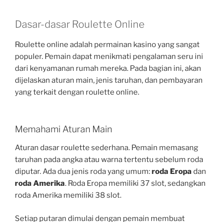
Dasar-dasar Roulette Online
Roulette online adalah permainan kasino yang sangat
populer. Pemain dapat menikmati pengalaman seru ini
dari kenyamanan rumah mereka. Pada bagian ini, akan
dijelaskan aturan main, jenis taruhan, dan pembayaran
yang terkait dengan roulette online.
Memahami Aturan Main
Aturan dasar roulette sederhana. Pemain memasang
taruhan pada angka atau warna tertentu sebelum roda
diputar. Ada dua jenis roda yang umum:
roda Eropa
dan
roda Amerika
. Roda Eropa memiliki 37 slot, sedangkan
roda Amerika memiliki 38 slot.
Setiap putaran dimulai dengan pemain membuat