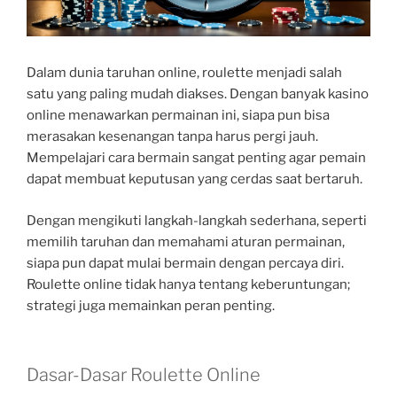
Dalam dunia taruhan online, roulette menjadi salah
satu yang paling mudah diakses. Dengan banyak kasino
online menawarkan permainan ini, siapa pun bisa
merasakan kesenangan tanpa harus pergi jauh.
Mempelajari cara bermain sangat penting agar pemain
dapat membuat keputusan yang cerdas saat bertaruh.
Dengan mengikuti langkah-langkah sederhana, seperti
memilih taruhan dan memahami aturan permainan,
siapa pun dapat mulai bermain dengan percaya diri.
Roulette online tidak hanya tentang keberuntungan;
strategi juga memainkan peran penting.
Dasar-Dasar Roulette Online