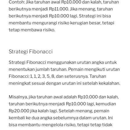
Contoh: Jika taruhan awal Rp10.000 dan kalah, taruhan
berikutnya menjadi Rp11.000. Jika menang, taruhan
berikutnya menjadi Rp10.000 lagi. Strategi ini bisa
membantu mengurangi risiko kerugian besar, tetapi
tetap membawa risiko.
Strategi Fibonacci
Strategi Fibonacci menggunakan urutan angka untuk
menentukan jumlah taruhan. Pemain mengikuti urutan
Fibonacci: 1, 1, 2, 3, 5, 8, dan seterusnya. Taruhan
meningkat sesuai dengan urutan ini setelah kekalahan.
Misalnya, jika taruhan awal adalah Rp10.000 dan kalah,
taruhan berikutnya menjadi Rp10.000 lagi, kemudian
Rp20.000 jika kalah lagi. Setelah menang, pemain
kembali ke dua angka sebelumnya dalam urutan. Ini
bisa membantu mengelola risiko, tetapi tetap tidak