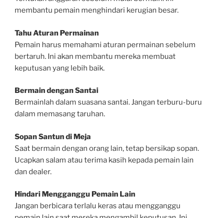
membantu pemain menghindari kerugian besar.
Tahu Aturan Permainan
Pemain harus memahami aturan permainan sebelum
bertaruh. Ini akan membantu mereka membuat
keputusan yang lebih baik.
Bermain dengan Santai
Bermainlah dalam suasana santai. Jangan terburu-buru
dalam memasang taruhan.
Sopan Santun di Meja
Saat bermain dengan orang lain, tetap bersikap sopan.
Ucapkan salam atau terima kasih kepada pemain lain
dan dealer.
Hindari Mengganggu Pemain Lain
Jangan berbicara terlalu keras atau mengganggu
pemain lain saat mereka mengambil keputusan. Ini