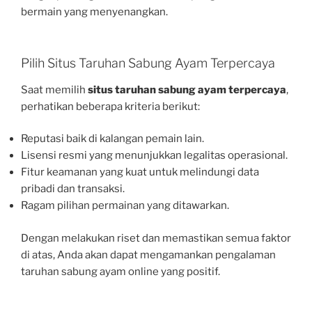
bermain yang menyenangkan.
Pilih Situs Taruhan Sabung Ayam Terpercaya
Saat memilih
situs taruhan sabung ayam terpercaya
,
perhatikan beberapa kriteria berikut:
Reputasi baik di kalangan pemain lain.
Lisensi resmi yang menunjukkan legalitas operasional.
Fitur keamanan yang kuat untuk melindungi data
pribadi dan transaksi.
Ragam pilihan permainan yang ditawarkan.
Dengan melakukan riset dan memastikan semua faktor
di atas, Anda akan dapat mengamankan pengalaman
taruhan sabung ayam online yang positif.