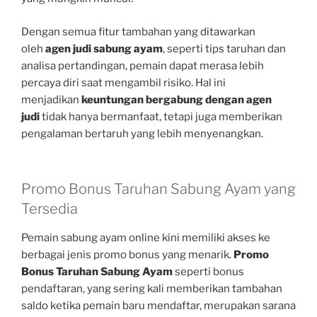
Dengan semua fitur tambahan yang ditawarkan
oleh
agen judi sabung ayam
, seperti tips taruhan dan
analisa pertandingan, pemain dapat merasa lebih
percaya diri saat mengambil risiko. Hal ini
menjadikan
keuntungan bergabung dengan agen
judi
tidak hanya bermanfaat, tetapi juga memberikan
pengalaman bertaruh yang lebih menyenangkan.
Promo Bonus Taruhan Sabung Ayam yang
Tersedia
Pemain sabung ayam online kini memiliki akses ke
berbagai jenis promo bonus yang menarik.
Promo
Bonus Taruhan Sabung Ayam
seperti bonus
pendaftaran, yang sering kali memberikan tambahan
saldo ketika pemain baru mendaftar, merupakan sarana