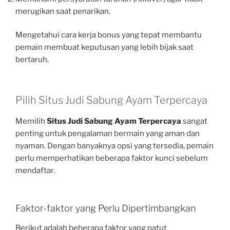
merugikan saat penarikan.
Mengetahui cara kerja bonus yang tepat membantu
pemain membuat keputusan yang lebih bijak saat
bertaruh.
Pilih Situs Judi Sabung Ayam Terpercaya
Memilih
Situs Judi Sabung Ayam Terpercaya
sangat
penting untuk pengalaman bermain yang aman dan
nyaman. Dengan banyaknya opsi yang tersedia, pemain
perlu memperhatikan beberapa faktor kunci sebelum
mendaftar.
Faktor-faktor yang Perlu Dipertimbangkan
Berikut adalah beberapa faktor yang patut