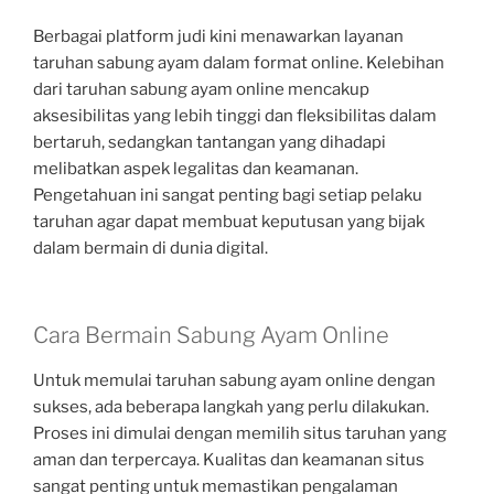
Berbagai platform judi kini menawarkan layanan
taruhan sabung ayam dalam format online. Kelebihan
dari taruhan sabung ayam online mencakup
aksesibilitas yang lebih tinggi dan fleksibilitas dalam
bertaruh, sedangkan tantangan yang dihadapi
melibatkan aspek legalitas dan keamanan.
Pengetahuan ini sangat penting bagi setiap pelaku
taruhan agar dapat membuat keputusan yang bijak
dalam bermain di dunia digital.
Cara Bermain Sabung Ayam Online
Untuk memulai taruhan sabung ayam online dengan
sukses, ada beberapa langkah yang perlu dilakukan.
Proses ini dimulai dengan memilih situs taruhan yang
aman dan terpercaya. Kualitas dan keamanan situs
sangat penting untuk memastikan pengalaman