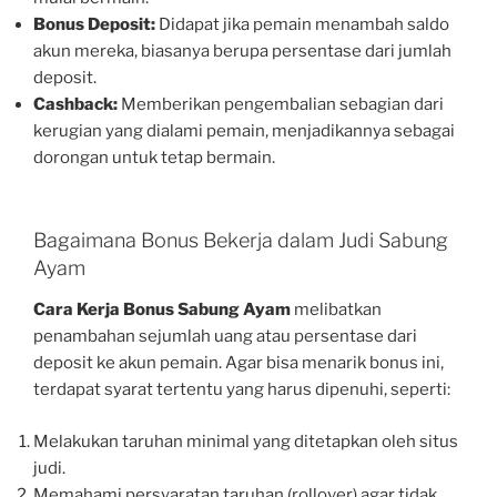
Bonus Deposit:
Didapat jika pemain menambah saldo
akun mereka, biasanya berupa persentase dari jumlah
deposit.
Cashback:
Memberikan pengembalian sebagian dari
kerugian yang dialami pemain, menjadikannya sebagai
dorongan untuk tetap bermain.
Bagaimana Bonus Bekerja dalam Judi Sabung
Ayam
Cara Kerja Bonus Sabung Ayam
melibatkan
penambahan sejumlah uang atau persentase dari
deposit ke akun pemain. Agar bisa menarik bonus ini,
terdapat syarat tertentu yang harus dipenuhi, seperti:
Melakukan taruhan minimal yang ditetapkan oleh situs
judi.
Memahami persyaratan taruhan (rollover) agar tidak