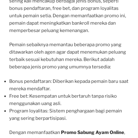
sering kali mencakup berbagai jenis bonus, seperti
bonus pendaftaran, free bet, dan program loyalitas
untuk pemain setia. Dengan memanfaatkan promo ini,
pemain dapat meningkatkan bankroll mereka dan
memperbesar peluang kemenangan.
Pemain sebaiknya memantau beberapa promo yang
ditawarkan oleh agen agar dapat menemukan peluang
terbaik sesuai kebutuhan mereka. Berikut adalah
beberapa jenis promo yang umumnya tersedia:
Bonus pendaftaran: Diberikan kepada pemain baru saat
mereka mendaftar.
Free bet: Kesempatan untuk bertaruh tanpa risiko
menggunakan uang asli.
Program loyalitas: Sistem penghargaan bagi pemain
yang sering berpartisipasi.
Dengan memanfaatkan
Promo Sabung Ayam Online
,