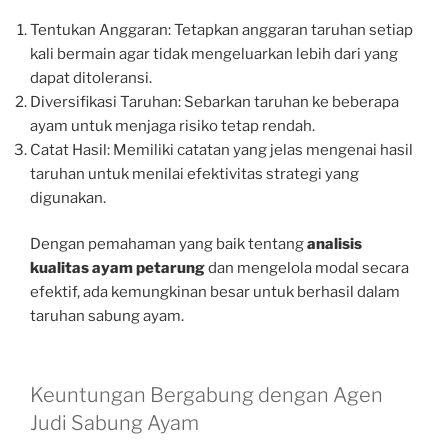
Tentukan Anggaran: Tetapkan anggaran taruhan setiap
kali bermain agar tidak mengeluarkan lebih dari yang
dapat ditoleransi.
Diversifikasi Taruhan: Sebarkan taruhan ke beberapa
ayam untuk menjaga risiko tetap rendah.
Catat Hasil: Memiliki catatan yang jelas mengenai hasil
taruhan untuk menilai efektivitas strategi yang
digunakan.
Dengan pemahaman yang baik tentang
analisis
kualitas ayam petarung
dan mengelola modal secara
efektif, ada kemungkinan besar untuk berhasil dalam
taruhan sabung ayam.
Keuntungan Bergabung dengan Agen
Judi Sabung Ayam