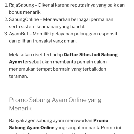
RajaSabung – Dikenal karena reputasinya yang baik dan
bonus menarik.
SabungOnline – Menawarkan berbagai permainan
serta sistem keamanan yang handal.
AyamBet – Memiliki pelayanan pelanggan responsif
dan pilihan transaksi yang aman.
Melakukan riset terhadap
Daftar Situs Judi Sabung
Ayam
tersebut akan membantu pemain dalam
menemukan tempat bermain yang terbaik dan
teraman.
Promo Sabung Ayam Online yang
Menarik
Banyak agen sabung ayam menawarkan
Promo
Sabung Ayam Online
yang sangat menarik. Promo ini