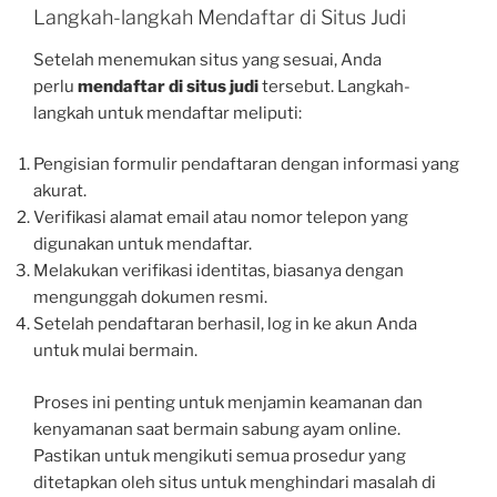
Langkah-langkah Mendaftar di Situs Judi
Setelah menemukan situs yang sesuai, Anda
perlu
mendaftar di situs judi
tersebut. Langkah-
langkah untuk mendaftar meliputi:
Pengisian formulir pendaftaran dengan informasi yang
akurat.
Verifikasi alamat email atau nomor telepon yang
digunakan untuk mendaftar.
Melakukan verifikasi identitas, biasanya dengan
mengunggah dokumen resmi.
Setelah pendaftaran berhasil, log in ke akun Anda
untuk mulai bermain.
Proses ini penting untuk menjamin keamanan dan
kenyamanan saat bermain sabung ayam online.
Pastikan untuk mengikuti semua prosedur yang
ditetapkan oleh situs untuk menghindari masalah di