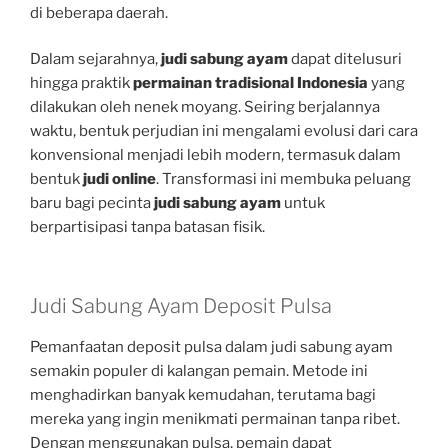
di beberapa daerah.
Dalam sejarahnya,
judi sabung ayam
dapat ditelusuri
hingga praktik
permainan tradisional Indonesia
yang
dilakukan oleh nenek moyang. Seiring berjalannya
waktu, bentuk perjudian ini mengalami evolusi dari cara
konvensional menjadi lebih modern, termasuk dalam
bentuk
judi online
. Transformasi ini membuka peluang
baru bagi pecinta
judi sabung ayam
untuk
berpartisipasi tanpa batasan fisik.
Judi Sabung Ayam Deposit Pulsa
Pemanfaatan deposit pulsa dalam judi sabung ayam
semakin populer di kalangan pemain. Metode ini
menghadirkan banyak kemudahan, terutama bagi
mereka yang ingin menikmati permainan tanpa ribet.
Dengan menggunakan pulsa, pemain dapat