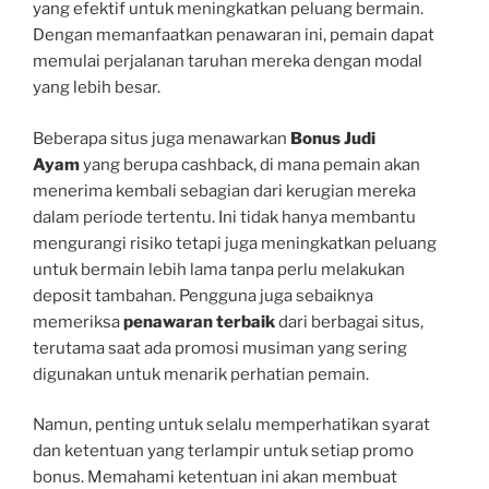
yang efektif untuk meningkatkan peluang bermain.
Dengan memanfaatkan penawaran ini, pemain dapat
memulai perjalanan taruhan mereka dengan modal
yang lebih besar.
Beberapa situs juga menawarkan
Bonus Judi
Ayam
yang berupa cashback, di mana pemain akan
menerima kembali sebagian dari kerugian mereka
dalam periode tertentu. Ini tidak hanya membantu
mengurangi risiko tetapi juga meningkatkan peluang
untuk bermain lebih lama tanpa perlu melakukan
deposit tambahan. Pengguna juga sebaiknya
memeriksa
penawaran terbaik
dari berbagai situs,
terutama saat ada promosi musiman yang sering
digunakan untuk menarik perhatian pemain.
Namun, penting untuk selalu memperhatikan syarat
dan ketentuan yang terlampir untuk setiap promo
bonus. Memahami ketentuan ini akan membuat