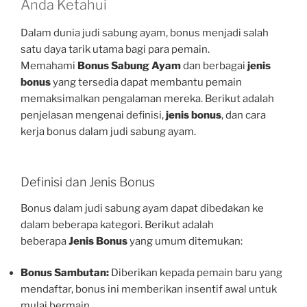
Anda Ketahui
Dalam dunia judi sabung ayam, bonus menjadi salah
satu daya tarik utama bagi para pemain.
Memahami
Bonus Sabung Ayam
dan berbagai
jenis
bonus
yang tersedia dapat membantu pemain
memaksimalkan pengalaman mereka. Berikut adalah
penjelasan mengenai definisi,
jenis bonus
, dan cara
kerja bonus dalam judi sabung ayam.
Definisi dan Jenis Bonus
Bonus dalam judi sabung ayam dapat dibedakan ke
dalam beberapa kategori. Berikut adalah
beberapa
Jenis Bonus
yang umum ditemukan:
Bonus Sambutan:
Diberikan kepada pemain baru yang
mendaftar, bonus ini memberikan insentif awal untuk
mulai bermain.