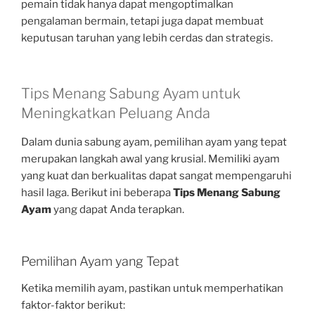
pemain tidak hanya dapat mengoptimalkan
pengalaman bermain, tetapi juga dapat membuat
keputusan taruhan yang lebih cerdas dan strategis.
Tips Menang Sabung Ayam untuk
Meningkatkan Peluang Anda
Dalam dunia sabung ayam, pemilihan ayam yang tepat
merupakan langkah awal yang krusial. Memiliki ayam
yang kuat dan berkualitas dapat sangat mempengaruhi
hasil laga. Berikut ini beberapa
Tips Menang Sabung
Ayam
yang dapat Anda terapkan.
Pemilihan Ayam yang Tepat
Ketika memilih ayam, pastikan untuk memperhatikan
faktor-faktor berikut: