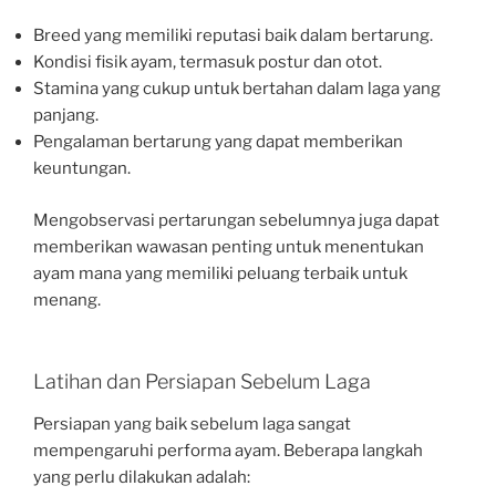
Breed yang memiliki reputasi baik dalam bertarung.
Kondisi fisik ayam, termasuk postur dan otot.
Stamina yang cukup untuk bertahan dalam laga yang
panjang.
Pengalaman bertarung yang dapat memberikan
keuntungan.
Mengobservasi pertarungan sebelumnya juga dapat
memberikan wawasan penting untuk menentukan
ayam mana yang memiliki peluang terbaik untuk
menang.
Latihan dan Persiapan Sebelum Laga
Persiapan yang baik sebelum laga sangat
mempengaruhi performa ayam. Beberapa langkah
yang perlu dilakukan adalah: