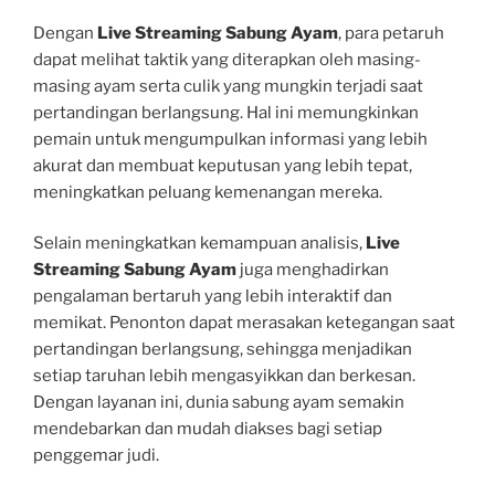
Dengan
Live Streaming Sabung Ayam
, para petaruh
dapat melihat taktik yang diterapkan oleh masing-
masing ayam serta culik yang mungkin terjadi saat
pertandingan berlangsung. Hal ini memungkinkan
pemain untuk mengumpulkan informasi yang lebih
akurat dan membuat keputusan yang lebih tepat,
meningkatkan peluang kemenangan mereka.
Selain meningkatkan kemampuan analisis,
Live
Streaming Sabung Ayam
juga menghadirkan
pengalaman bertaruh yang lebih interaktif dan
memikat. Penonton dapat merasakan ketegangan saat
pertandingan berlangsung, sehingga menjadikan
setiap taruhan lebih mengasyikkan dan berkesan.
Dengan layanan ini, dunia sabung ayam semakin
mendebarkan dan mudah diakses bagi setiap
penggemar judi.