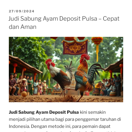
POSTED
27/09/2024
ON
Judi Sabung Ayam Deposit Pulsa – Cepat
dan Aman
Judi Sabung Ayam Deposit Pulsa
kini semakin
menjadi pilihan utama bagi para penggemar taruhan di
Indonesia. Dengan metode ini, para pemain dapat