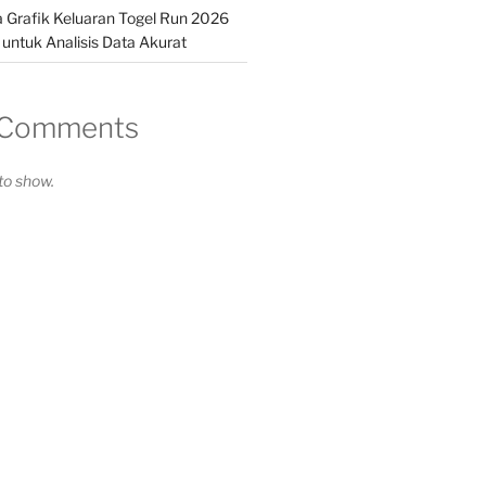
Grafik Keluaran Togel Run 2026
ntuk Analisis Data Akurat
 Comments
o show.