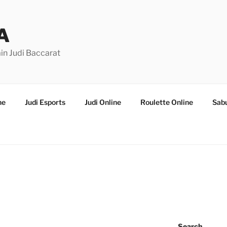
A
n Judi Baccarat
ne
Judi Esports
Judi Online
Roulette Online
Sab
Search