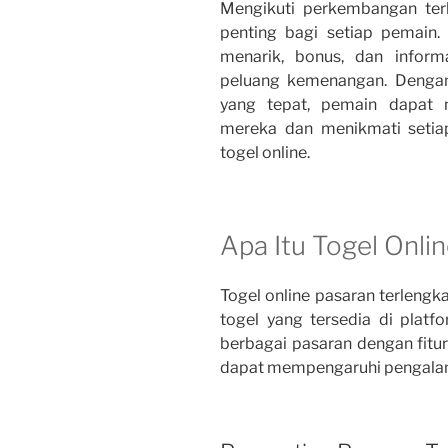
Mengikuti perkembangan ter
penting bagi setiap pemain
menarik, bonus, dan inform
peluang kemenangan. Dengan
yang tepat, pemain dapat
mereka dan menikmati setia
togel online.
Apa Itu Togel Onli
Togel online pasaran terlengk
togel yang tersedia di platf
berbagai pasaran dengan fitu
dapat mempengaruhi pengala