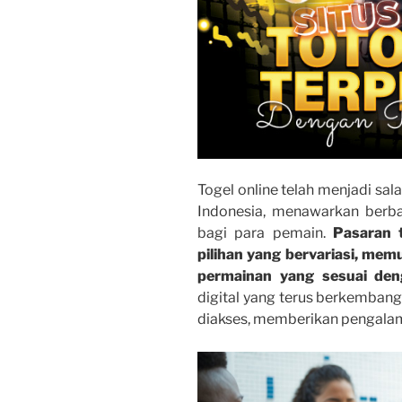
Togel online telah menjadi sal
Indonesia, menawarkan berb
bagi para pemain.
Pasaran 
pilihan yang bervariasi, me
permainan yang sesuai den
digital yang terus berkembang
diakses, memberikan pengalam