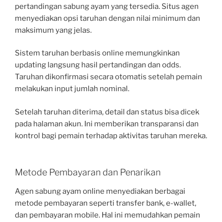
pertandingan sabung ayam yang tersedia. Situs agen
menyediakan opsi taruhan dengan nilai minimum dan
maksimum yang jelas.
Sistem taruhan berbasis online memungkinkan
updating langsung hasil pertandingan dan odds.
Taruhan dikonfirmasi secara otomatis setelah pemain
melakukan input jumlah nominal.
Setelah taruhan diterima, detail dan status bisa dicek
pada halaman akun. Ini memberikan transparansi dan
kontrol bagi pemain terhadap aktivitas taruhan mereka.
Metode Pembayaran dan Penarikan
Agen sabung ayam online menyediakan berbagai
metode pembayaran seperti transfer bank, e-wallet,
dan pembayaran mobile. Hal ini memudahkan pemain