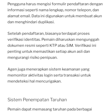
Pengguna harus mengisi formulir pendaftaran dengan
informasi seperti nama lengkap, nomor telepon, dan
alamat email. Data ini digunakan untuk membuat akun
dan menghindari duplikasi.
Setelah pendaftaran, biasanya terdapat proses
verifikasi identitas. Pemain diharuskan mengunggah
dokumen resmi seperti KTP atau SIM. Verifikasi ini
penting untuk memastikan setiap akun asli dan
mengurangi risiko penipuan.
Agen juga menerapkan sistem keamanan yang
memonitor aktivitas login serta transaksi untuk
mendeteksi hal mencurigakan.
Sistem Penempatan Taruhan
Pemain dapat memasang taruhan pada berbagai