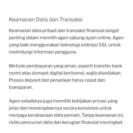
Keamanan Data dan Transaksi
Keamanan data pribadi dan transaksi finansial sangat
penting dalam memilih agen sabung ayam online. Agen
yang baik menggunakan teknologi enkripsi SSL untuk
melindungi informasi pengguna.
Metode pembayaran yang aman, seperti transfer bank
resmi atau dompet digital berlisensi, wajib disediakan.
Proses deposit dan penarikan harus cepat dan
transparan.
Agen sebaiknya juga memiliki kebijakan privasi yang
jelas dan menerapkannya secara konsisten untuk
menjaga kerahasiaan data pemain. Tanpa keamanan ini,
risiko pencurian data dan kerugian finansial meningkat.