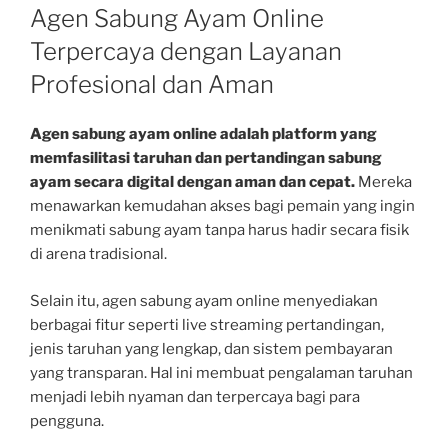
ON
Agen Sabung Ayam Online
Terpercaya dengan Layanan
Profesional dan Aman
Agen sabung ayam online adalah platform yang
memfasilitasi taruhan dan pertandingan sabung
ayam secara digital dengan aman dan cepat.
Mereka
menawarkan kemudahan akses bagi pemain yang ingin
menikmati sabung ayam tanpa harus hadir secara fisik
di arena tradisional.
Selain itu, agen sabung ayam online menyediakan
berbagai fitur seperti live streaming pertandingan,
jenis taruhan yang lengkap, dan sistem pembayaran
yang transparan. Hal ini membuat pengalaman taruhan
menjadi lebih nyaman dan terpercaya bagi para
pengguna.