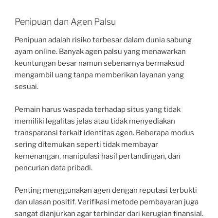
Penipuan dan Agen Palsu
Penipuan adalah risiko terbesar dalam dunia sabung
ayam online. Banyak agen palsu yang menawarkan
keuntungan besar namun sebenarnya bermaksud
mengambil uang tanpa memberikan layanan yang
sesuai.
Pemain harus waspada terhadap situs yang tidak
memiliki legalitas jelas atau tidak menyediakan
transparansi terkait identitas agen. Beberapa modus
sering ditemukan seperti tidak membayar
kemenangan, manipulasi hasil pertandingan, dan
pencurian data pribadi.
Penting menggunakan agen dengan reputasi terbukti
dan ulasan positif. Verifikasi metode pembayaran juga
sangat dianjurkan agar terhindar dari kerugian finansial.