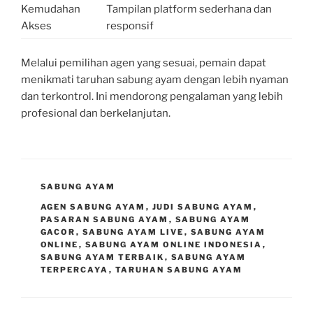
Kemudahan
Tampilan platform sederhana dan
Akses
responsif
Melalui pemilihan agen yang sesuai, pemain dapat
menikmati taruhan sabung ayam dengan lebih nyaman
dan terkontrol. Ini mendorong pengalaman yang lebih
profesional dan berkelanjutan.
CATEGORIES
SABUNG AYAM
TAGS
AGEN SABUNG AYAM
,
JUDI SABUNG AYAM
,
PASARAN SABUNG AYAM
,
SABUNG AYAM
GACOR
,
SABUNG AYAM LIVE
,
SABUNG AYAM
ONLINE
,
SABUNG AYAM ONLINE INDONESIA
,
SABUNG AYAM TERBAIK
,
SABUNG AYAM
TERPERCAYA
,
TARUHAN SABUNG AYAM