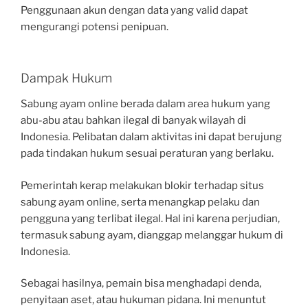
Penggunaan akun dengan data yang valid dapat
mengurangi potensi penipuan.
Dampak Hukum
Sabung ayam online berada dalam area hukum yang
abu-abu atau bahkan ilegal di banyak wilayah di
Indonesia. Pelibatan dalam aktivitas ini dapat berujung
pada tindakan hukum sesuai peraturan yang berlaku.
Pemerintah kerap melakukan blokir terhadap situs
sabung ayam online, serta menangkap pelaku dan
pengguna yang terlibat ilegal. Hal ini karena perjudian,
termasuk sabung ayam, dianggap melanggar hukum di
Indonesia.
Sebagai hasilnya, pemain bisa menghadapi denda,
penyitaan aset, atau hukuman pidana. Ini menuntut