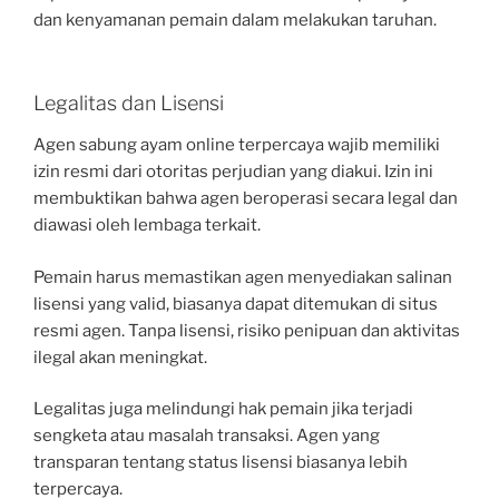
dan kenyamanan pemain dalam melakukan taruhan.
Legalitas dan Lisensi
Agen sabung ayam online terpercaya wajib memiliki
izin resmi dari otoritas perjudian yang diakui. Izin ini
membuktikan bahwa agen beroperasi secara legal dan
diawasi oleh lembaga terkait.
Pemain harus memastikan agen menyediakan salinan
lisensi yang valid, biasanya dapat ditemukan di situs
resmi agen. Tanpa lisensi, risiko penipuan dan aktivitas
ilegal akan meningkat.
Legalitas juga melindungi hak pemain jika terjadi
sengketa atau masalah transaksi. Agen yang
transparan tentang status lisensi biasanya lebih
terpercaya.