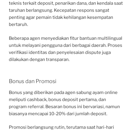
teknis terkait deposit, penarikan dana, dan kendala saat
taruhan berlangsung. Kecepatan respons sangat
penting agar pemain tidak kehilangan kesempatan
bertaruh.
Beberapa agen menyediakan fitur bantuan multilingual
untuk melayani pengguna dari berbagai daerah. Proses
verifikasi identitas dan penyelesaian dispute juga
dilakukan dengan transparan.
Bonus dan Promosi
Bonus yang diberikan pada agen sabung ayam online
meliputi cashback, bonus deposit pertama, dan
program referral. Besaran bonus ini bervariasi, namun
biasanya mencapai 10-20% dari jumlah deposit.
Promosi berlangsung rutin, terutama saat hari-hari