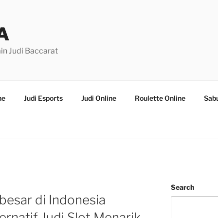
A
n Judi Baccarat
ne
Judi Esports
Judi Online
Roulette Online
Sab
Search
 besar di Indonesia
rnatif Judi Slot Menarik