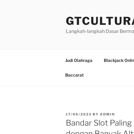
Skip
to
GTCULTUR
content
Langkah-langkah Dasar Bermai
Judi Olahraga
Blackjack Onli
Baccarat
POSTED
17/06/2023
BY
ADMIN
ON
Bandar Slot Paling
dengan Banyak Alte