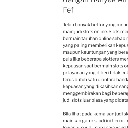
Fef
Telah banyak bettor yang menu
main judi slots online. Slots me
bermain taruhan online seba
yang paling memberikan kepu
maupun keuntungan yang berad
pula jika beberapa slotters m
kepuasan saat bermain slots onl
pelayanan yang diberi tidak c
terus butuh satu diantara band
kepuasan yang dikasihkan sang
menggembirakan bagi beberapa
judi slots luar biasa yang dida
Bila lihat pada kemajuan judi slo
mainkan games judi ini benar
lewar biro judi mana saja yang t