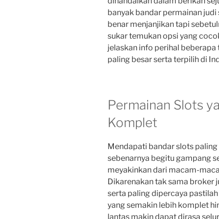
dihandalkan dalam berikan sej
banyak bandar permainan judi 
benar menjanjikan tapi sebetul
sukar temukan opsi yang cocok 
jelaskan info perihal beberap
paling besar serta terpilih di I
Permainan Slots ya
Komplet
Mendapati bandar slots paling 
sebenarnya begitu gampang se
meyakinkan dari macam-macam
Dikarenakan tak sama broker jud
serta paling dipercaya pastila
yang semakin lebih komplet hi
lantas makin dapat dirasa sel