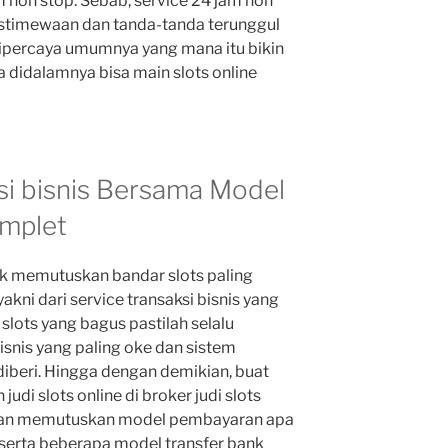
 non stop. Sebab, service 24 jam non
istimewaan dan tanda-tanda terunggul
a dipercaya umumnya yang mana itu bikin
 didalamnya bisa main slots online
si bisnis Bersama Model
mplet
uk memutuskan bandar slots paling
yakni dari service transaksi bisnis yang
slots yang bagus pastilah selalu
isnis yang paling oke dan sistem
iberi. Hingga dengan demikian, buat
di slots online di broker judi slots
jakan memutuskan model pembayaran apa
a serta beberapa model transfer bank