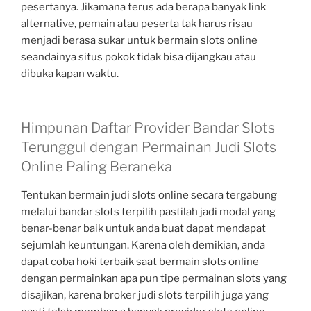
pesertanya. Jikamana terus ada berapa banyak link
alternative, pemain atau peserta tak harus risau
menjadi berasa sukar untuk bermain slots online
seandainya situs pokok tidak bisa dijangkau atau
dibuka kapan waktu.
Himpunan Daftar Provider Bandar Slots
Terunggul dengan Permainan Judi Slots
Online Paling Beraneka
Tentukan bermain judi slots online secara tergabung
melalui bandar slots terpilih pastilah jadi modal yang
benar-benar baik untuk anda buat dapat mendapat
sejumlah keuntungan. Karena oleh demikian, anda
dapat coba hoki terbaik saat bermain slots online
dengan permainkan apa pun tipe permainan slots yang
disajikan, karena broker judi slots terpilih juga yang