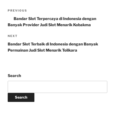
Post
Previous
PREVIOUS
navigation
Post
Bandar Slot Terpercaya di Indonesia dengan
Banyak Provider Judi Slot Menarik Kobakma
Next
NEXT
Post
Bandar Slot Terbaik di Indonesia dengan Banyak
Permainan Judi Slot Menarik Tolikara
Search
Search