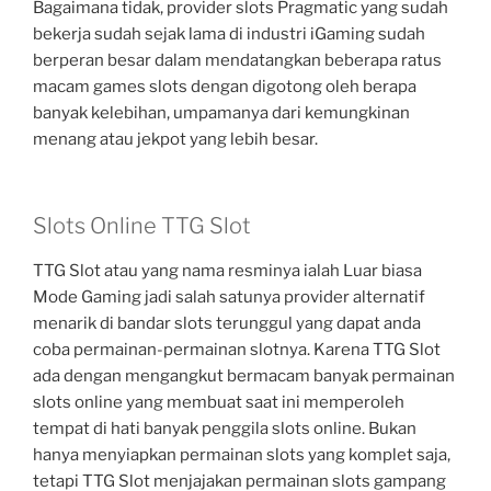
Bagaimana tidak, provider slots Pragmatic yang sudah
bekerja sudah sejak lama di industri iGaming sudah
berperan besar dalam mendatangkan beberapa ratus
macam games slots dengan digotong oleh berapa
banyak kelebihan, umpamanya dari kemungkinan
menang atau jekpot yang lebih besar.
Slots Online TTG Slot
TTG Slot atau yang nama resminya ialah Luar biasa
Mode Gaming jadi salah satunya provider alternatif
menarik di bandar slots terunggul yang dapat anda
coba permainan-permainan slotnya. Karena TTG Slot
ada dengan mengangkut bermacam banyak permainan
slots online yang membuat saat ini memperoleh
tempat di hati banyak penggila slots online. Bukan
hanya menyiapkan permainan slots yang komplet saja,
tetapi TTG Slot menjajakan permainan slots gampang