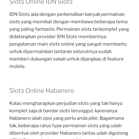
Slots Online IDN Slots
IDN Slots ada dengan perkenalkan banyak permainan
slots yang memikat dengan membawa beberapa tema
yang paling fantastis. Permainan slots terkomplet yang
didatangkan provider IDN Slots memberinya
pengalaman main slots online yang sangat membantu
untuk dipermainkan lantaran seluruhnya sudah
memberi dukungan sekali untuk dijangkau di feature
mobile.
Slots Online Habanero
Kalau mengharapkan perjudian slots yang tak hanya
komplet saja di bandar slots terunggul, karenanya
Habanero ialah opsi yang perlu anda pikir. Bagaimana
tak, beberapa ratus type permainan slots yang udah
dibentuk oleh provider Habanero lantas udah digotong