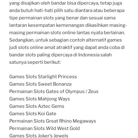
yang disajikan oleh bandar bisa dipercaya, tetap juga
anda butuh hati-hati pilih satu diantara atau beberapa
tipe permainan slots yang benar dan sesuai sama
lantaran kesempatan kemenangan dikasihkan masing-
masing permainan slots online lantas nyata berlainan.
Sedangkan, untuk sebagian contoh alternatif games
judi slots online amat atraktif yang dapat anda coba di
bandar slots paling dipercaya di Indonesia salah
satunya seperti berikut:
Games Slots Starlight Princess
Games Slots Sweet Bonanza
Permainan Slots Gates of Olympus / Zeus
Games Slots Mahjong Ways
Games Slots Aztec Gems
Games Slots Koi Gate
Permainan Slots Great Rhino Megaways
Permainan Slots Wild West Gold
Games Slots Joker’s Jewels