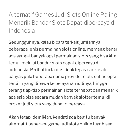
Alternatif Games Judi Slots Online Paling
Menarik Bandar Slots Dapat dipercaya di
Indonesia
Sesungguhnya, kalau bicara terkait jumlahnya
beberapa jenis permainan slots online, memang benar
ada sangat banyak opsi permainan slots yang bisa kita
temui melalui bandar slots dapat dipercaya di
Indonesia. Perihal itu lantas tidak lepas dari selalu
banyak pula beberapa nama provider slots online opsi
terpilih yang dibawa ke pelayanan judinya, hingga
terang tiap-tiap permainan slots terhebat dan menarik
apa saja bisa secara mudah banyak slotter temui di
broker judi slots yang dapat dipercaya.
Akan tetapi demikian, kendati ada begitu banyak
alternatif beberapa game judi slots online luar biasa