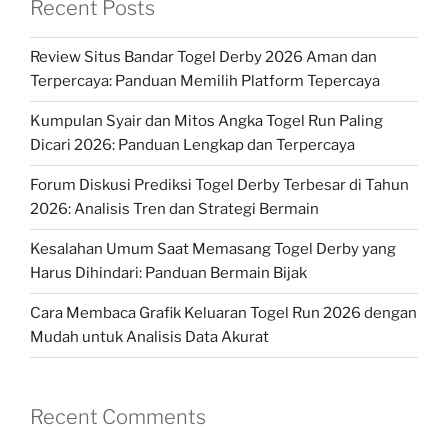
Recent Posts
Review Situs Bandar Togel Derby 2026 Aman dan
Terpercaya: Panduan Memilih Platform Tepercaya
Kumpulan Syair dan Mitos Angka Togel Run Paling
Dicari 2026: Panduan Lengkap dan Terpercaya
Forum Diskusi Prediksi Togel Derby Terbesar di Tahun
2026: Analisis Tren dan Strategi Bermain
Kesalahan Umum Saat Memasang Togel Derby yang
Harus Dihindari: Panduan Bermain Bijak
Cara Membaca Grafik Keluaran Togel Run 2026 dengan
Mudah untuk Analisis Data Akurat
Recent Comments