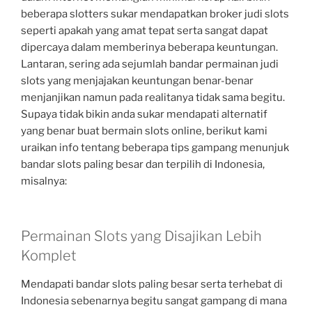
beberapa slotters sukar mendapatkan broker judi slots
seperti apakah yang amat tepat serta sangat dapat
dipercaya dalam memberinya beberapa keuntungan.
Lantaran, sering ada sejumlah bandar permainan judi
slots yang menjajakan keuntungan benar-benar
menjanjikan namun pada realitanya tidak sama begitu.
Supaya tidak bikin anda sukar mendapati alternatif
yang benar buat bermain slots online, berikut kami
uraikan info tentang beberapa tips gampang menunjuk
bandar slots paling besar dan terpilih di Indonesia,
misalnya:
Permainan Slots yang Disajikan Lebih
Komplet
Mendapati bandar slots paling besar serta terhebat di
Indonesia sebenarnya begitu sangat gampang di mana