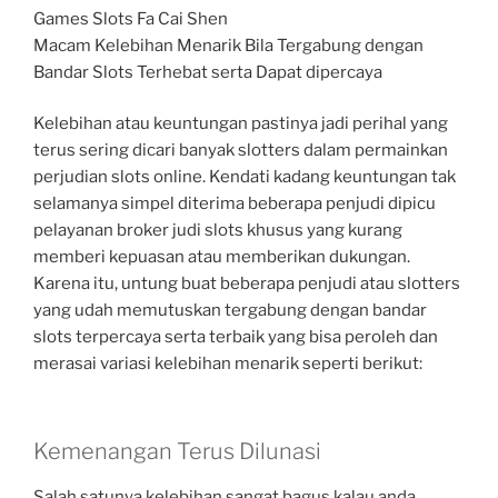
Games Slots Fa Cai Shen
Macam Kelebihan Menarik Bila Tergabung dengan
Bandar Slots Terhebat serta Dapat dipercaya
Kelebihan atau keuntungan pastinya jadi perihal yang
terus sering dicari banyak slotters dalam permainkan
perjudian slots online. Kendati kadang keuntungan tak
selamanya simpel diterima beberapa penjudi dipicu
pelayanan broker judi slots khusus yang kurang
memberi kepuasan atau memberikan dukungan.
Karena itu, untung buat beberapa penjudi atau slotters
yang udah memutuskan tergabung dengan bandar
slots terpercaya serta terbaik yang bisa peroleh dan
merasai variasi kelebihan menarik seperti berikut:
Kemenangan Terus Dilunasi
Salah satunya kelebihan sangat bagus kalau anda