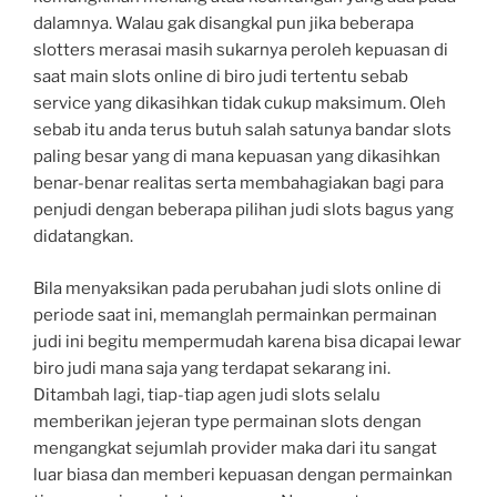
dalamnya. Walau gak disangkal pun jika beberapa
slotters merasai masih sukarnya peroleh kepuasan di
saat main slots online di biro judi tertentu sebab
service yang dikasihkan tidak cukup maksimum. Oleh
sebab itu anda terus butuh salah satunya bandar slots
paling besar yang di mana kepuasan yang dikasihkan
benar-benar realitas serta membahagiakan bagi para
penjudi dengan beberapa pilihan judi slots bagus yang
didatangkan.
Bila menyaksikan pada perubahan judi slots online di
periode saat ini, memanglah permainkan permainan
judi ini begitu mempermudah karena bisa dicapai lewar
biro judi mana saja yang terdapat sekarang ini.
Ditambah lagi, tiap-tiap agen judi slots selalu
memberikan jejeran type permainan slots dengan
mengangkat sejumlah provider maka dari itu sangat
luar biasa dan memberi kepuasan dengan permainkan