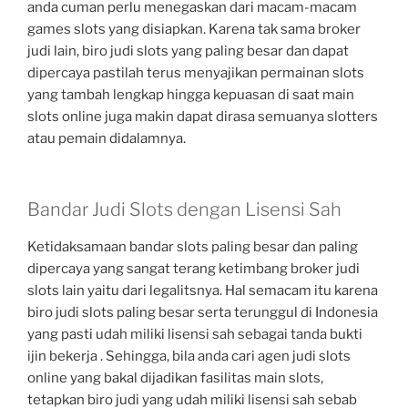
anda cuman perlu menegaskan dari macam-macam
games slots yang disiapkan. Karena tak sama broker
judi lain, biro judi slots yang paling besar dan dapat
dipercaya pastilah terus menyajikan permainan slots
yang tambah lengkap hingga kepuasan di saat main
slots online juga makin dapat dirasa semuanya slotters
atau pemain didalamnya.
Bandar Judi Slots dengan Lisensi Sah
Ketidaksamaan bandar slots paling besar dan paling
dipercaya yang sangat terang ketimbang broker judi
slots lain yaitu dari legalitsnya. Hal semacam itu karena
biro judi slots paling besar serta terunggul di Indonesia
yang pasti udah miliki lisensi sah sebagai tanda bukti
ijin bekerja . Sehingga, bila anda cari agen judi slots
online yang bakal dijadikan fasilitas main slots,
tetapkan biro judi yang udah miliki lisensi sah sebab