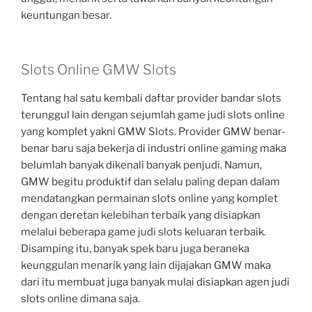
keuntungan besar.
Slots Online GMW Slots
Tentang hal satu kembali daftar provider bandar slots
terunggul lain dengan sejumlah game judi slots online
yang komplet yakni GMW Slots. Provider GMW benar-
benar baru saja bekerja di industri online gaming maka
belumlah banyak dikenali banyak penjudi. Namun,
GMW begitu produktif dan selalu paling depan dalam
mendatangkan permainan slots online yang komplet
dengan deretan kelebihan terbaik yang disiapkan
melalui beberapa game judi slots keluaran terbaik.
Disamping itu, banyak spek baru juga beraneka
keunggulan menarik yang lain dijajakan GMW maka
dari itu membuat juga banyak mulai disiapkan agen judi
slots online dimana saja.