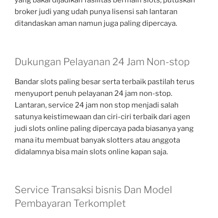
yang bakal dijadikan fasilitas bermain slots, putuskan
broker judi yang udah punya lisensi sah lantaran
ditandaskan aman namun juga paling dipercaya.
Dukungan Pelayanan 24 Jam Non-stop
Bandar slots paling besar serta terbaik pastilah terus
menyuport penuh pelayanan 24 jam non-stop.
Lantaran, service 24 jam non stop menjadi salah
satunya keistimewaan dan ciri-ciri terbaik dari agen
judi slots online paling dipercaya pada biasanya yang
mana itu membuat banyak slotters atau anggota
didalamnya bisa main slots online kapan saja.
Service Transaksi bisnis Dan Model
Pembayaran Terkomplet