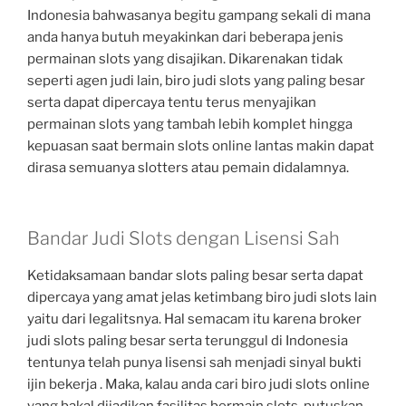
Indonesia bahwasanya begitu gampang sekali di mana
anda hanya butuh meyakinkan dari beberapa jenis
permainan slots yang disajikan. Dikarenakan tidak
seperti agen judi lain, biro judi slots yang paling besar
serta dapat dipercaya tentu terus menyajikan
permainan slots yang tambah lebih komplet hingga
kepuasan saat bermain slots online lantas makin dapat
dirasa semuanya slotters atau pemain didalamnya.
Bandar Judi Slots dengan Lisensi Sah
Ketidaksamaan bandar slots paling besar serta dapat
dipercaya yang amat jelas ketimbang biro judi slots lain
yaitu dari legalitsnya. Hal semacam itu karena broker
judi slots paling besar serta terunggul di Indonesia
tentunya telah punya lisensi sah menjadi sinyal bukti
ijin bekerja . Maka, kalau anda cari biro judi slots online