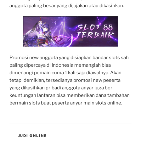
anggota paling besar yang dijajakan atau dikasihkan.
Promosi new anggota yang disiapkan bandar slots sah
paling dipercaya di Indonesia memanglah bisa
dimenangi pemain cuma 1 kali saja diawalnya. Akan
tetapi demikian, tersedianya promosi new peserta
yang dikasihkan pribadi anggota anyar juga beri
keuntungan lantaran bisa memberikan dana tambahan
bermain slots buat peserta anyar main slots online.
CATEGORIES
JUDI ONLINE