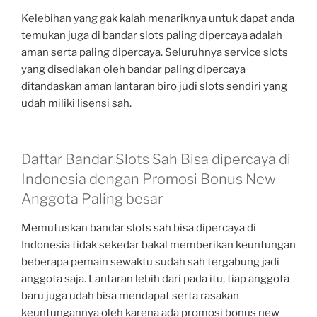
Kelebihan yang gak kalah menariknya untuk dapat anda
temukan juga di bandar slots paling dipercaya adalah
aman serta paling dipercaya. Seluruhnya service slots
yang disediakan oleh bandar paling dipercaya
ditandaskan aman lantaran biro judi slots sendiri yang
udah miliki lisensi sah.
Daftar Bandar Slots Sah Bisa dipercaya di
Indonesia dengan Promosi Bonus New
Anggota Paling besar
Memutuskan bandar slots sah bisa dipercaya di
Indonesia tidak sekedar bakal memberikan keuntungan
beberapa pemain sewaktu sudah sah tergabung jadi
anggota saja. Lantaran lebih dari pada itu, tiap anggota
baru juga udah bisa mendapat serta rasakan
keuntungannya oleh karena ada promosi bonus new