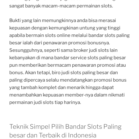
sangat banyak macam-macam permainan slots.
Bukti yang lain memungkinnya anda bisa merasai
kepuasan dengan kemungkinan untung yang tinggi
apabila bermain slots online melalui bandar slots paling
besar ialah dari penawaran promosi bonusnya.
Sesungguhnya, seperti sama broker judi slots lain
kebanyakan di mana bandar service slots paling besar
pun memberikan bermacam penawaran promosi atau
bonus. Akan tetapi, biro judi slots paling besar dan
paling dipercaya selalu mendatangkan promosi bonus
yang tambah komplet dan menarik hingga dapat
menambahkan kepuasan member-nya dalam nikmati
permainan judi slots tiap harinya.
Teknik Simpel Pilih Bandar Slots Paling
besar dan Terbaik di Indonesia