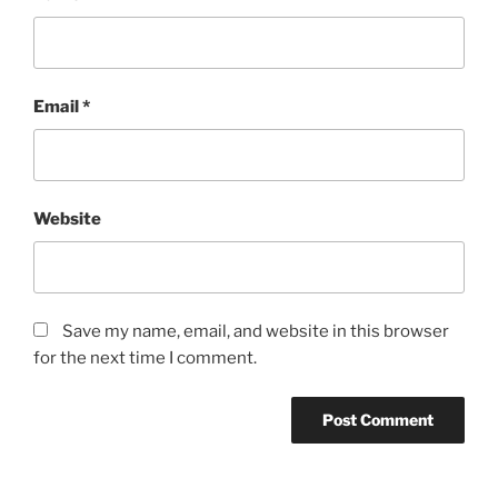
Email
*
Website
Save my name, email, and website in this browser
for the next time I comment.