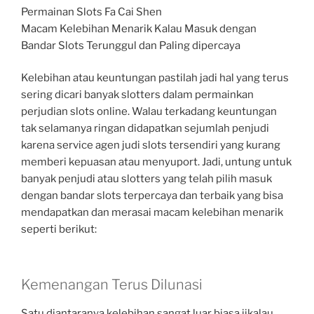
Permainan Slots Fa Cai Shen
Macam Kelebihan Menarik Kalau Masuk dengan
Bandar Slots Terunggul dan Paling dipercaya
Kelebihan atau keuntungan pastilah jadi hal yang terus
sering dicari banyak slotters dalam permainkan
perjudian slots online. Walau terkadang keuntungan
tak selamanya ringan didapatkan sejumlah penjudi
karena service agen judi slots tersendiri yang kurang
memberi kepuasan atau menyuport. Jadi, untung untuk
banyak penjudi atau slotters yang telah pilih masuk
dengan bandar slots terpercaya dan terbaik yang bisa
mendapatkan dan merasai macam kelebihan menarik
seperti berikut:
Kemenangan Terus Dilunasi
Satu diantaranya kelebihan sangat luar biasa jikalau