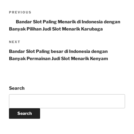
Post
Previous
PREVIOUS
navigation
Post
Bandar Slot Paling Menarik di Indonesia dengan
Banyak Pilihan Judi Slot Menarik Karubaga
Next
NEXT
Post
Bandar Slot Paling besar di Indonesia dengan
Banyak Permainan Judi Slot Menarik Kenyam
Search
Search