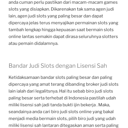
anda cuman perlu pastikan dari macam-macam games
slots yang disiapkan. Dikarenakan tak sama agen judi
lain, agen judi slots yang paling besar dan dapat
dipercaya jelas terus menyajikan permainan slots yang
tambah lengkap hingga kepuasan saat bermain slots
online lantas semakin dapat dirasa seluruhnya slotters
atau pemain didalamnya.
Bandar Judi Slots dengan Lisensi Sah
Ketidaksamaan bandar slots paling besar dan paling
dipercaya yang amat terang dibanding broker judi slots
lain ialah dari legalitsnya. Hal itu sebab biro judi slots
paling besar serta terhebat di Indonesia pastilah udah
miliki lisensi sah jadi tanda bukti ijin bekerja . Maka,
seandainya anda cari biro judi slots online yang bakal
menjadi media bermain slots, pilih biro judi yang udah
miliki lisensi sah lantaran ditegaskan aman serta paling