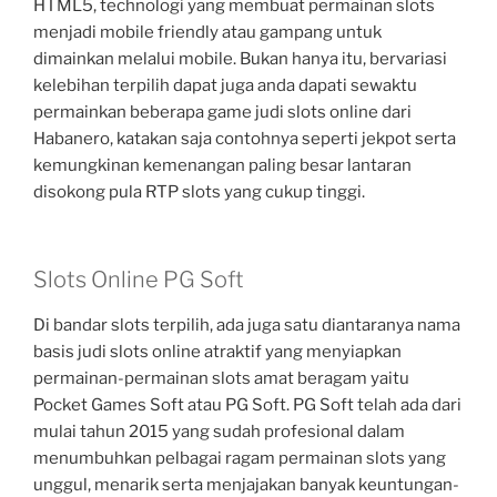
HTML5, technologi yang membuat permainan slots
menjadi mobile friendly atau gampang untuk
dimainkan melalui mobile. Bukan hanya itu, bervariasi
kelebihan terpilih dapat juga anda dapati sewaktu
permainkan beberapa game judi slots online dari
Habanero, katakan saja contohnya seperti jekpot serta
kemungkinan kemenangan paling besar lantaran
disokong pula RTP slots yang cukup tinggi.
Slots Online PG Soft
Di bandar slots terpilih, ada juga satu diantaranya nama
basis judi slots online atraktif yang menyiapkan
permainan-permainan slots amat beragam yaitu
Pocket Games Soft atau PG Soft. PG Soft telah ada dari
mulai tahun 2015 yang sudah profesional dalam
menumbuhkan pelbagai ragam permainan slots yang
unggul, menarik serta menjajakan banyak keuntungan-