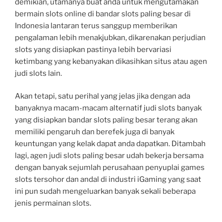
demikian, utamanya buat anda untuk mengutamakan
bermain slots online di bandar slots paling besar di
Indonesia lantaran terus sanggup memberikan
pengalaman lebih menakjubkan, dikarenakan perjudian
slots yang disiapkan pastinya lebih bervariasi
ketimbang yang kebanyakan dikasihkan situs atau agen
judi slots lain.
Akan tetapi, satu perihal yang jelas jika dengan ada
banyaknya macam-macam alternatif judi slots banyak
yang disiapkan bandar slots paling besar terang akan
memiliki pengaruh dan berefek juga di banyak
keuntungan yang kelak dapat anda dapatkan. Ditambah
lagi, agen judi slots paling besar udah bekerja bersama
dengan banyak sejumlah perusahaan penyuplai games
slots tersohor dan andal di industri iGaming yang saat
ini pun sudah mengeluarkan banyak sekali beberapa
jenis permainan slots.