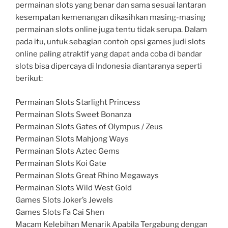
permainan slots yang benar dan sama sesuai lantaran
kesempatan kemenangan dikasihkan masing-masing
permainan slots online juga tentu tidak serupa. Dalam
pada itu, untuk sebagian contoh opsi games judi slots
online paling atraktif yang dapat anda coba di bandar
slots bisa dipercaya di Indonesia diantaranya seperti
berikut:
Permainan Slots Starlight Princess
Permainan Slots Sweet Bonanza
Permainan Slots Gates of Olympus / Zeus
Permainan Slots Mahjong Ways
Permainan Slots Aztec Gems
Permainan Slots Koi Gate
Permainan Slots Great Rhino Megaways
Permainan Slots Wild West Gold
Games Slots Joker’s Jewels
Games Slots Fa Cai Shen
Macam Kelebihan Menarik Apabila Tergabung dengan