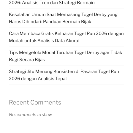
2026: Analisis Tren dan Strategi Bermain
Kesalahan Umum Saat Memasang Togel Derby yang
Harus Dihindari: Panduan Bermain Bijak
Cara Membaca Grafik Keluaran Togel Run 2026 dengan
Mudah untuk Analisis Data Akurat
Tips Mengelola Modal Taruhan Togel Derby agar Tidak
Rugi Secara Bijak
Strategi Jitu Menang Konsisten di Pasaran Togel Run
2026 dengan Analisis Tepat
Recent Comments
No comments to show.