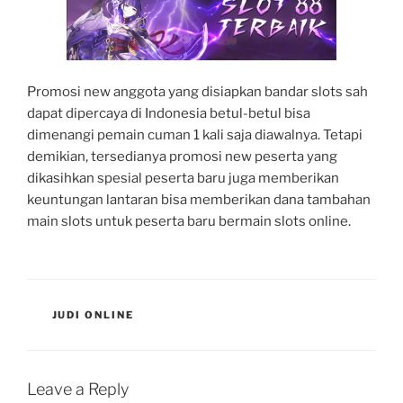
Promosi new anggota yang disiapkan bandar slots sah
dapat dipercaya di Indonesia betul-betul bisa
dimenangi pemain cuman 1 kali saja diawalnya. Tetapi
demikian, tersedianya promosi new peserta yang
dikasihkan spesial peserta baru juga memberikan
keuntungan lantaran bisa memberikan dana tambahan
main slots untuk peserta baru bermain slots online.
CATEGORIES
JUDI ONLINE
Leave a Reply