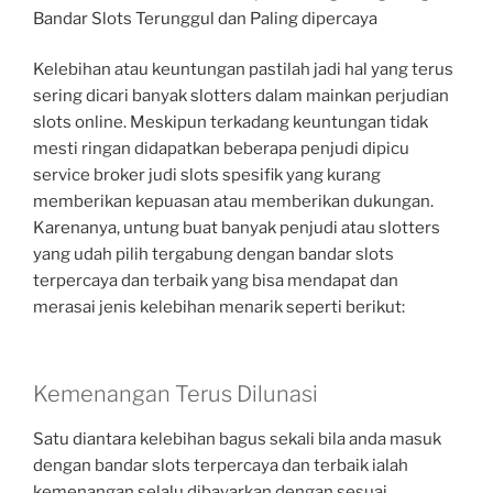
Bandar Slots Terunggul dan Paling dipercaya
Kelebihan atau keuntungan pastilah jadi hal yang terus
sering dicari banyak slotters dalam mainkan perjudian
slots online. Meskipun terkadang keuntungan tidak
mesti ringan didapatkan beberapa penjudi dipicu
service broker judi slots spesifik yang kurang
memberikan kepuasan atau memberikan dukungan.
Karenanya, untung buat banyak penjudi atau slotters
yang udah pilih tergabung dengan bandar slots
terpercaya dan terbaik yang bisa mendapat dan
merasai jenis kelebihan menarik seperti berikut:
Kemenangan Terus Dilunasi
Satu diantara kelebihan bagus sekali bila anda masuk
dengan bandar slots terpercaya dan terbaik ialah
kemenangan selalu dibayarkan dengan sesuai