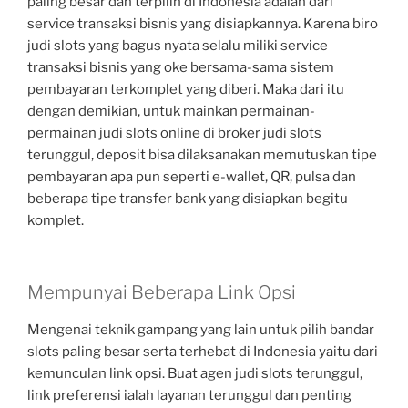
paling besar dan terpilih di Indonesia adalah dari
service transaksi bisnis yang disiapkannya. Karena biro
judi slots yang bagus nyata selalu miliki service
transaksi bisnis yang oke bersama-sama sistem
pembayaran terkomplet yang diberi. Maka dari itu
dengan demikian, untuk mainkan permainan-
permainan judi slots online di broker judi slots
terunggul, deposit bisa dilaksanakan memutuskan tipe
pembayaran apa pun seperti e-wallet, QR, pulsa dan
beberapa tipe transfer bank yang disiapkan begitu
komplet.
Mempunyai Beberapa Link Opsi
Mengenai teknik gampang yang lain untuk pilih bandar
slots paling besar serta terhebat di Indonesia yaitu dari
kemunculan link opsi. Buat agen judi slots terunggul,
link preferensi ialah layanan terunggul dan penting