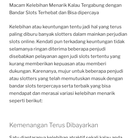
Macam Kelebihan Menarik Kalau Tergabung dengan
Bandar Slots Terhebat dan Bisa dipercaya
Kelebihan atau keuntungan tentu jadi hal yang terus
paling diburu banyak slotters dalam mainkan perjudian
slots online. Kendati pun terkadang keuntungan tidak
selamanya ringan diterima beberapa penjudi
disebabkan pelayanan agen judi slots tertentu yang
kurang memberikan kepuasan atau memberi
dukungan. Karenanya, mujur untuk beberapa penjudi
atau slotters yang telah memutuskan masuk dengan
bandar slots terpercaya serta terbaik yang bisa
mendapat dan merasai variasi kelebihan menarik
seperti berikut:
Kemenangan Terus Dibayarkan
Satu diantaranya kelebihan atraktif sekali kalau anda