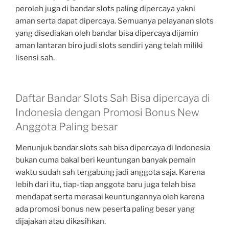
peroleh juga di bandar slots paling dipercaya yakni
aman serta dapat dipercaya. Semuanya pelayanan slots
yang disediakan oleh bandar bisa dipercaya dijamin
aman lantaran biro judi slots sendiri yang telah miliki
lisensi sah.
Daftar Bandar Slots Sah Bisa dipercaya di
Indonesia dengan Promosi Bonus New
Anggota Paling besar
Menunjuk bandar slots sah bisa dipercaya di Indonesia
bukan cuma bakal beri keuntungan banyak pemain
waktu sudah sah tergabung jadi anggota saja. Karena
lebih dari itu, tiap-tiap anggota baru juga telah bisa
mendapat serta merasai keuntungannya oleh karena
ada promosi bonus new peserta paling besar yang
dijajakan atau dikasihkan.