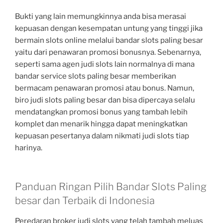
Bukti yang lain memungkinnya anda bisa merasai
kepuasan dengan kesempatan untung yang tinggi jika
bermain slots online melalui bandar slots paling besar
yaitu dari penawaran promosi bonusnya. Sebenarnya,
seperti sama agen judi slots lain normalnya di mana
bandar service slots paling besar memberikan
bermacam penawaran promosi atau bonus. Namun,
biro judi slots paling besar dan bisa dipercaya selalu
mendatangkan promosi bonus yang tambah lebih
komplet dan menarik hingga dapat meningkatkan
kepuasan pesertanya dalam nikmati judi slots tiap
harinya.
Panduan Ringan Pilih Bandar Slots Paling
besar dan Terbaik di Indonesia
Peredaran broker judi slots yang telah tambah meluas