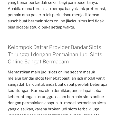
yang benar berfaedah sekali bagi para pesertanya.
Apabila mana terus siap berapa banyak link preferensi,
pemain atau peserta tak perlu risau menjadi terasa
susah buat bermain slots online jikalau situs inti tidak
bisa dicapai atau dibuka setiap waktu.
Kelompok Daftar Provider Bandar Slots
Terunggul dengan Permainan Judi Slots
Online Sangat Bermacam
Memastikan main judi slots online secara masuk
melalui bandar slots terhebat pastilah jadi modal yang
sangatlah baik untuk anda buat dapat peroleh beberapa
keuntungan. Karena oleh demikian, anda dapat coba
keberuntungan terunggul dalam bermain slots online
dengan permainkan apapun itu model permainan slots
yang disajikan, karena broker judi slots terbaik juga