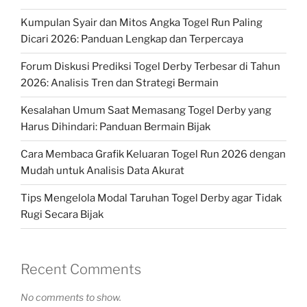
Kumpulan Syair dan Mitos Angka Togel Run Paling
Dicari 2026: Panduan Lengkap dan Terpercaya
Forum Diskusi Prediksi Togel Derby Terbesar di Tahun
2026: Analisis Tren dan Strategi Bermain
Kesalahan Umum Saat Memasang Togel Derby yang
Harus Dihindari: Panduan Bermain Bijak
Cara Membaca Grafik Keluaran Togel Run 2026 dengan
Mudah untuk Analisis Data Akurat
Tips Mengelola Modal Taruhan Togel Derby agar Tidak
Rugi Secara Bijak
Recent Comments
No comments to show.