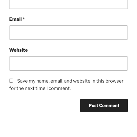
Email
*
Website
Save my name, email, and website in this browser
for the next time I comment.