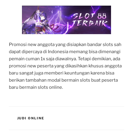
Promosi new anggota yang disiapkan bandar slots sah
dapat dipercaya di Indonesia memang bisa dimenangi
pemain cuman 1x saja diawalnya. Tetapi demikian, ada
promosi new peserta yang dikasihkan khusus anggota
baru sangat juga memberi keuntungan karena bisa
berikan tambahan modal bermain slots buat peserta
baru bermain slots online.
CATEGORIES
JUDI ONLINE