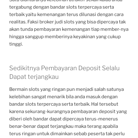
tergabung dengan bandar slots terpercaya serta
terbaik yaitu kemenangan terus dilunasi dengan cara
realitas. Faksi broker judi slots yang bisa dipercaya tak
akan tunda pembayaran kemenangan tiap member-nya
hingga sanggup memberinya keyakinan yang cukup
tinggi.
Sedikitnya Pembayaran Deposit Selalu
Dapat terjangkau
Bermain slots yang ringan pun menjadi salah satunya
kelebihan sangat menarik bila anda masuk dengan
bandar slots terpercaya serta terbaik. Hal tersebut
karena sekurang-kurangnya pembayaran deposit yang
diberi oleh bandar dapat dipercaya terus-menerus
benar-benar dapat terjangkau maka terang apabila
terus ringan untuk dimainkan sebab peserta tak perlu