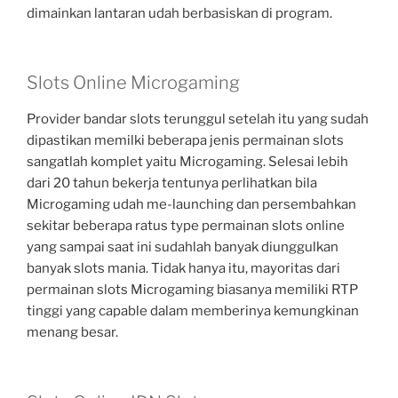
dimainkan lantaran udah berbasiskan di program.
Slots Online Microgaming
Provider bandar slots terunggul setelah itu yang sudah
dipastikan memilki beberapa jenis permainan slots
sangatlah komplet yaitu Microgaming. Selesai lebih
dari 20 tahun bekerja tentunya perlihatkan bila
Microgaming udah me-launching dan persembahkan
sekitar beberapa ratus type permainan slots online
yang sampai saat ini sudahlah banyak diunggulkan
banyak slots mania. Tidak hanya itu, mayoritas dari
permainan slots Microgaming biasanya memiliki RTP
tinggi yang capable dalam memberinya kemungkinan
menang besar.