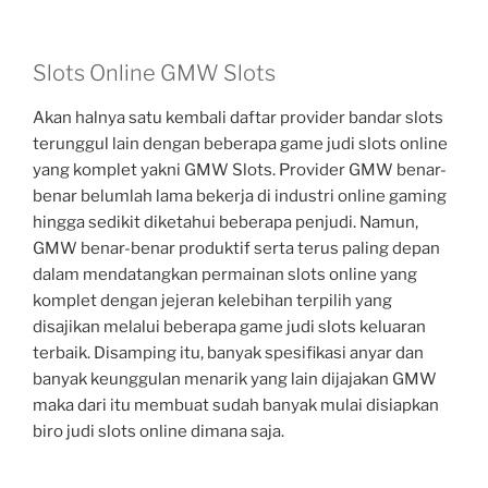
Slots Online GMW Slots
Akan halnya satu kembali daftar provider bandar slots
terunggul lain dengan beberapa game judi slots online
yang komplet yakni GMW Slots. Provider GMW benar-
benar belumlah lama bekerja di industri online gaming
hingga sedikit diketahui beberapa penjudi. Namun,
GMW benar-benar produktif serta terus paling depan
dalam mendatangkan permainan slots online yang
komplet dengan jejeran kelebihan terpilih yang
disajikan melalui beberapa game judi slots keluaran
terbaik. Disamping itu, banyak spesifikasi anyar dan
banyak keunggulan menarik yang lain dijajakan GMW
maka dari itu membuat sudah banyak mulai disiapkan
biro judi slots online dimana saja.