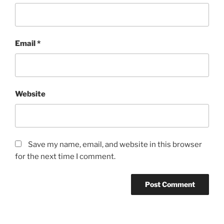
Email
*
Website
Save my name, email, and website in this browser
for the next time I comment.