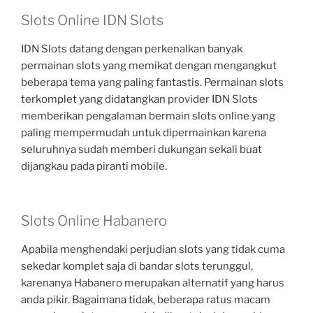
Slots Online IDN Slots
IDN Slots datang dengan perkenalkan banyak
permainan slots yang memikat dengan mengangkut
beberapa tema yang paling fantastis. Permainan slots
terkomplet yang didatangkan provider IDN Slots
memberikan pengalaman bermain slots online yang
paling mempermudah untuk dipermainkan karena
seluruhnya sudah memberi dukungan sekali buat
dijangkau pada piranti mobile.
Slots Online Habanero
Apabila menghendaki perjudian slots yang tidak cuma
sekedar komplet saja di bandar slots terunggul,
karenanya Habanero merupakan alternatif yang harus
anda pikir. Bagaimana tidak, beberapa ratus macam