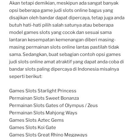
Akan tetapi demikian, meskipun ada sangat banyak
opsi beberapa game judi slots online bagus yang
disajikan oleh bandar dapat dipercaya, tetap juga anda
butuh hati-hati pilih salah satunya atau beberapa
model games slots yang cocok dan sesuai sama
lantaran kesempatan kemenangan diberi masing-
masing permainan slots online lantas pastilah tidak
sama. Sedangkan, buat sebagian contoh opsi games
judi slots online amat atraktif yang dapat anda coba di
bandar slots paling dipercaya di Indonesia misalnya
seperti berikut:
Games Slots Starlight Princess
Permainan Slots Sweet Bonanza
Permainan Slots Gates of Olympus / Zeus
Permainan Slots Mahjong Ways
Games Slots Aztec Gems
Games Slots Koi Gate
Games Slots Great Rhino Megaways