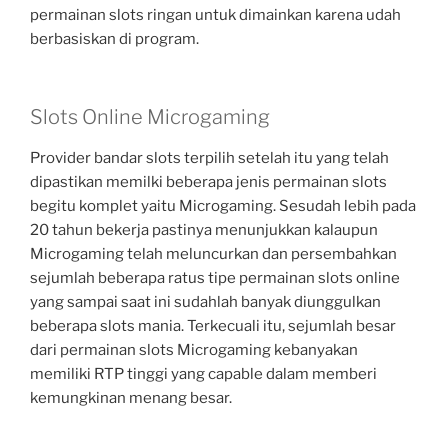
permainan slots ringan untuk dimainkan karena udah
berbasiskan di program.
Slots Online Microgaming
Provider bandar slots terpilih setelah itu yang telah
dipastikan memilki beberapa jenis permainan slots
begitu komplet yaitu Microgaming. Sesudah lebih pada
20 tahun bekerja pastinya menunjukkan kalaupun
Microgaming telah meluncurkan dan persembahkan
sejumlah beberapa ratus tipe permainan slots online
yang sampai saat ini sudahlah banyak diunggulkan
beberapa slots mania. Terkecuali itu, sejumlah besar
dari permainan slots Microgaming kebanyakan
memiliki RTP tinggi yang capable dalam memberi
kemungkinan menang besar.