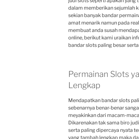
judi slots seperti apakah yang
dalam memberikan sejumlah ke
sekian banyak bandar permaina
amat menarik namun pada reali
membuat anda susah mendapati 
online, berikut kami uraikan in
bandar slots paling besar serta
Permainan Slots ya
Lengkap
Mendapatkan bandar slots pali
sebenarnya benar-benar sang
meyakinkan dari macam-macam
Dikarenakan tak sama biro judi l
serta paling dipercaya nyata 
yang tambah lengkap maka dari