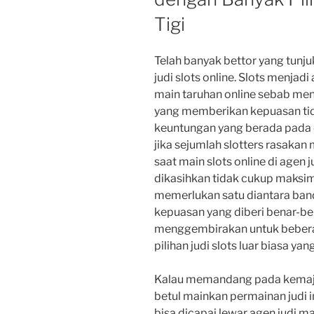
Tigi
Telah banyak bettor yang tunj
judi slots online. Slots menjadi
main taruhan online sebab m
yang memberikan kepuasan ti
keuntungan yang berada pada 
jika sejumlah slotters rasaka
saat main slots online di agen 
dikasihkan tidak cukup maksimu
memerlukan satu diantara band
kepuasan yang diberi benar-be
menggembirakan untuk bebera
pilihan judi slots luar biasa ya
Kalau memandang pada kemajuan 
betul mainkan permainan judi
bisa dicapai lewar agen judi m