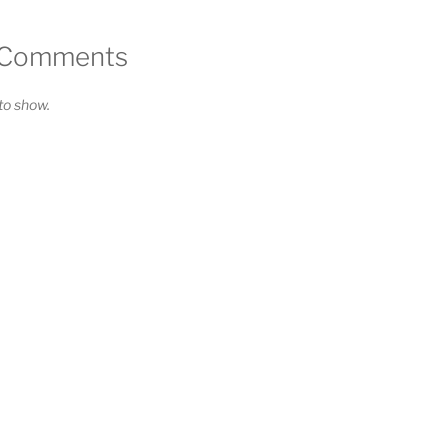
 Comments
o show.