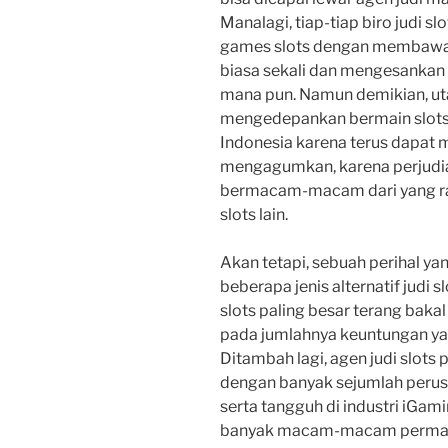
Manalagi, tiap-tiap biro judi s
games slots dengan membawa b
biasa sekali dan mengesankan
mana pun. Namun demikian, ut
mengedepankan bermain slots on
Indonesia karena terus dapat
mengagumkan, karena perjudian
bermacam-macam dari yang rata
slots lain.
Akan tetapi, sebuah perihal y
beberapa jenis alternatif judi
slots paling besar terang baka
pada jumlahnya keuntungan ya
Ditambah lagi, agen judi slots
dengan banyak sejumlah perus
serta tangguh di industri iGam
banyak macam-macam permain