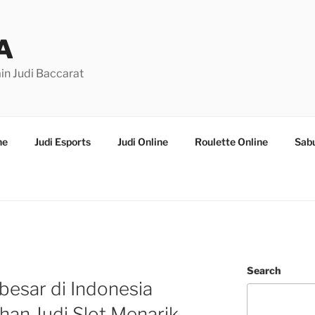
A
n Judi Baccarat
ne
Judi Esports
Judi Online
Roulette Online
Sab
Search
 besar di Indonesia
han Judi Slot Menarik