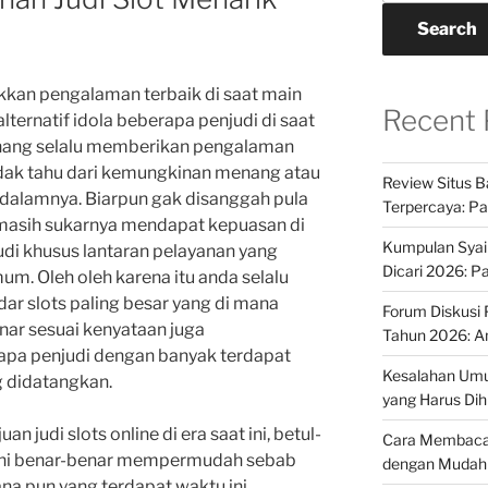
Search
ukkan pengalaman terbaik di saat main
Recent 
 alternatif idola beberapa penjudi di saat
enang selalu memberikan pengalaman
dak tahu dari kemungkinan menang atau
Review Situs 
dalamnya. Biarpun gak disanggah pula
Terpercaya: P
n masih sukarnya mendapat kepuasan di
Kumpulan Syair
judi khusus lantaran pelayanan yang
Dicari 2026: 
m. Oleh oleh karena itu anda selalu
ar slots paling besar yang di mana
Forum Diskusi P
nar sesuai kenyataan juga
Tahun 2026: An
pa penjudi dengan banyak terdapat
Kesalahan Um
ng didatangkan.
yang Harus Dih
judi slots online di era saat ini, betul-
Cara Membaca 
 ini benar-benar mempermudah sebab
dengan Mudah u
ana pun yang terdapat waktu ini.