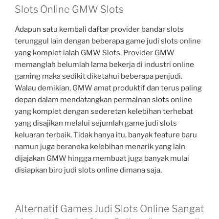
Slots Online GMW Slots
Adapun satu kembali daftar provider bandar slots
terunggul lain dengan beberapa game judi slots online
yang komplet ialah GMW Slots. Provider GMW
memanglah belumlah lama bekerja di industri online
gaming maka sedikit diketahui beberapa penjudi.
Walau demikian, GMW amat produktif dan terus paling
depan dalam mendatangkan permainan slots online
yang komplet dengan sederetan kelebihan terhebat
yang disajikan melalui sejumlah game judi slots
keluaran terbaik. Tidak hanya itu, banyak feature baru
namun juga beraneka kelebihan menarik yang lain
dijajakan GMW hingga membuat juga banyak mulai
disiapkan biro judi slots online dimana saja.
Alternatif Games Judi Slots Online Sangat