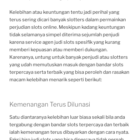
Kelebihan atau keuntungan tentu jadi perihal yang
terus sering dicari banyak slotters dalam permainkan
perjudian slots online. Meskipun kadang keuntungan
tidak selamanya simpel diterima sejumlah penjudi
karena service agen judi slots spesifik yang kurang
memberi kepuasan atau memberi dukungan.
Karenanya, untung untuk banyak penjudi atau slotters
yang udah memutuskan masuk dengan bandar slots
terpercaya serta terbaik yang bisa peroleh dan rasakan
macam kelebihan menarik seperti berikut:
Kemenangan Terus Dilunasi
Satu diantaranya kelebihan luar biasa sekali bila anda
tergabung dengan bandar slots terpercaya dan terbaik
ialah kemenangan terus dibayarkan dengan cara nyata.
Faksi biro judi slots yang bisa dipercaya tidak pernah