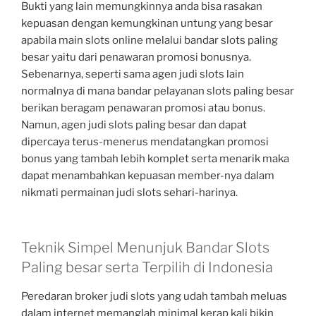
Bukti yang lain memungkinnya anda bisa rasakan
kepuasan dengan kemungkinan untung yang besar
apabila main slots online melalui bandar slots paling
besar yaitu dari penawaran promosi bonusnya.
Sebenarnya, seperti sama agen judi slots lain
normalnya di mana bandar pelayanan slots paling besar
berikan beragam penawaran promosi atau bonus.
Namun, agen judi slots paling besar dan dapat
dipercaya terus-menerus mendatangkan promosi
bonus yang tambah lebih komplet serta menarik maka
dapat menambahkan kepuasan member-nya dalam
nikmati permainan judi slots sehari-harinya.
Teknik Simpel Menunjuk Bandar Slots
Paling besar serta Terpilih di Indonesia
Peredaran broker judi slots yang udah tambah meluas
dalam internet memanglah minimal kerap kali bikin