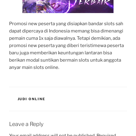
Promosi new peserta yang disiapkan bandar slots sah
dapat dipercaya di Indonesia memang bisa dimenangi
pemain cuma 1x saja diawalnya. Tetapi demikian, ada
promosi new peserta yang diberi teristimewa peserta
baru juga memberikan keuntungan lantaran bisa
berikan modal suntikan bermain slots untuk anggota
anyar main slots online.
CATEGORIES
JUDI ONLINE
Leave a Reply
Your email address will not be published.
Required