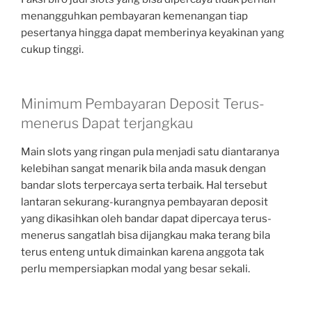
menangguhkan pembayaran kemenangan tiap
pesertanya hingga dapat memberinya keyakinan yang
cukup tinggi.
Minimum Pembayaran Deposit Terus-
menerus Dapat terjangkau
Main slots yang ringan pula menjadi satu diantaranya
kelebihan sangat menarik bila anda masuk dengan
bandar slots terpercaya serta terbaik. Hal tersebut
lantaran sekurang-kurangnya pembayaran deposit
yang dikasihkan oleh bandar dapat dipercaya terus-
menerus sangatlah bisa dijangkau maka terang bila
terus enteng untuk dimainkan karena anggota tak
perlu mempersiapkan modal yang besar sekali.