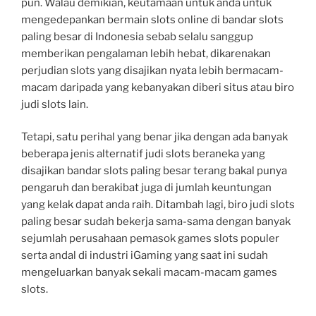
pun. Walau demikian, keutamaan untuk anda untuk
mengedepankan bermain slots online di bandar slots
paling besar di Indonesia sebab selalu sanggup
memberikan pengalaman lebih hebat, dikarenakan
perjudian slots yang disajikan nyata lebih bermacam-
macam daripada yang kebanyakan diberi situs atau biro
judi slots lain.
Tetapi, satu perihal yang benar jika dengan ada banyak
beberapa jenis alternatif judi slots beraneka yang
disajikan bandar slots paling besar terang bakal punya
pengaruh dan berakibat juga di jumlah keuntungan
yang kelak dapat anda raih. Ditambah lagi, biro judi slots
paling besar sudah bekerja sama-sama dengan banyak
sejumlah perusahaan pemasok games slots populer
serta andal di industri iGaming yang saat ini sudah
mengeluarkan banyak sekali macam-macam games
slots.