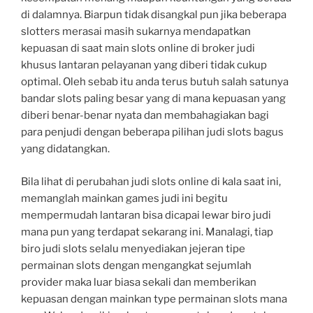
di dalamnya. Biarpun tidak disangkal pun jika beberapa
slotters merasai masih sukarnya mendapatkan
kepuasan di saat main slots online di broker judi
khusus lantaran pelayanan yang diberi tidak cukup
optimal. Oleh sebab itu anda terus butuh salah satunya
bandar slots paling besar yang di mana kepuasan yang
diberi benar-benar nyata dan membahagiakan bagi
para penjudi dengan beberapa pilihan judi slots bagus
yang didatangkan.
Bila lihat di perubahan judi slots online di kala saat ini,
memanglah mainkan games judi ini begitu
mempermudah lantaran bisa dicapai lewar biro judi
mana pun yang terdapat sekarang ini. Manalagi, tiap
biro judi slots selalu menyediakan jejeran tipe
permainan slots dengan mengangkat sejumlah
provider maka luar biasa sekali dan memberikan
kepuasan dengan mainkan type permainan slots mana