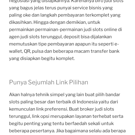
negosiasi yang disiapkannya. Karenanya biro judi slots
yang bagus jelas terus punyai service bisnis yang
paling oke dan langkah pembayaran terkomplet yang
dikasihkan. Hingga dengan demikian, untuk
permainkan permainan-permainan judi slots online di
agen judi slots terunggul, deposit bisa dijalankan
memutuskan tipe pembayaran apapun itu seperti e-
wallet, QR, pulsa dan beberapa macam transfer bank
yang disiapkan begitu komplet.
Punya Sejumlah Link Pilihan
Akan halnya tehnik simpel yang lain buat pilih bandar
slots paling besar dan terbaik di Indonesia yaitu dari
kemunculan link preferensi. Buat broker judi slots
terunggul, link opsi merupakan layanan terhebat serta
begitu penting yang tentu berfaedah sekali untuk
beberapa pesertanya. Jika bagaimana selalu ada berapa