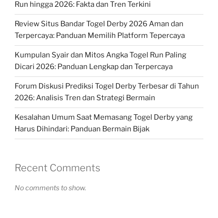
Run hingga 2026: Fakta dan Tren Terkini
Review Situs Bandar Togel Derby 2026 Aman dan
Terpercaya: Panduan Memilih Platform Tepercaya
Kumpulan Syair dan Mitos Angka Togel Run Paling
Dicari 2026: Panduan Lengkap dan Terpercaya
Forum Diskusi Prediksi Togel Derby Terbesar di Tahun
2026: Analisis Tren dan Strategi Bermain
Kesalahan Umum Saat Memasang Togel Derby yang
Harus Dihindari: Panduan Bermain Bijak
Recent Comments
No comments to show.