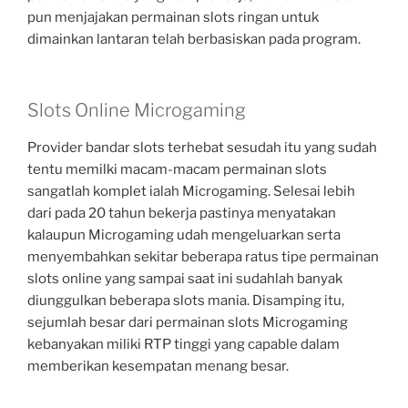
pun menjajakan permainan slots ringan untuk
dimainkan lantaran telah berbasiskan pada program.
Slots Online Microgaming
Provider bandar slots terhebat sesudah itu yang sudah
tentu memilki macam-macam permainan slots
sangatlah komplet ialah Microgaming. Selesai lebih
dari pada 20 tahun bekerja pastinya menyatakan
kalaupun Microgaming udah mengeluarkan serta
menyembahkan sekitar beberapa ratus tipe permainan
slots online yang sampai saat ini sudahlah banyak
diunggulkan beberapa slots mania. Disamping itu,
sejumlah besar dari permainan slots Microgaming
kebanyakan miliki RTP tinggi yang capable dalam
memberikan kesempatan menang besar.