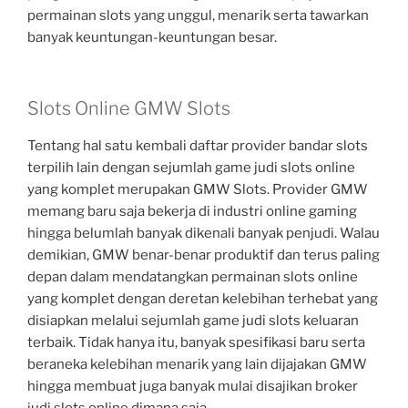
permainan slots yang unggul, menarik serta tawarkan
banyak keuntungan-keuntungan besar.
Slots Online GMW Slots
Tentang hal satu kembali daftar provider bandar slots
terpilih lain dengan sejumlah game judi slots online
yang komplet merupakan GMW Slots. Provider GMW
memang baru saja bekerja di industri online gaming
hingga belumlah banyak dikenali banyak penjudi. Walau
demikian, GMW benar-benar produktif dan terus paling
depan dalam mendatangkan permainan slots online
yang komplet dengan deretan kelebihan terhebat yang
disiapkan melalui sejumlah game judi slots keluaran
terbaik. Tidak hanya itu, banyak spesifikasi baru serta
beraneka kelebihan menarik yang lain dijajakan GMW
hingga membuat juga banyak mulai disajikan broker