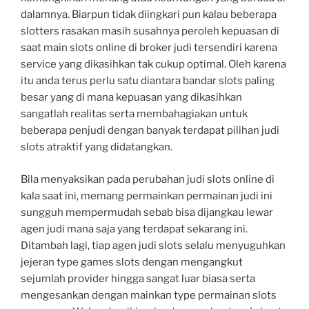
dalamnya. Biarpun tidak diingkari pun kalau beberapa
slotters rasakan masih susahnya peroleh kepuasan di
saat main slots online di broker judi tersendiri karena
service yang dikasihkan tak cukup optimal. Oleh karena
itu anda terus perlu satu diantara bandar slots paling
besar yang di mana kepuasan yang dikasihkan
sangatlah realitas serta membahagiakan untuk
beberapa penjudi dengan banyak terdapat pilihan judi
slots atraktif yang didatangkan.
Bila menyaksikan pada perubahan judi slots online di
kala saat ini, memang permainkan permainan judi ini
sungguh mempermudah sebab bisa dijangkau lewar
agen judi mana saja yang terdapat sekarang ini.
Ditambah lagi, tiap agen judi slots selalu menyuguhkan
jejeran type games slots dengan mengangkut
sejumlah provider hingga sangat luar biasa serta
mengesankan dengan mainkan type permainan slots