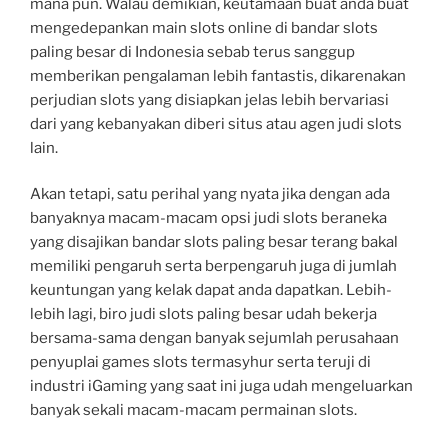
mana pun. Walau demikian, keutamaan buat anda buat
mengedepankan main slots online di bandar slots
paling besar di Indonesia sebab terus sanggup
memberikan pengalaman lebih fantastis, dikarenakan
perjudian slots yang disiapkan jelas lebih bervariasi
dari yang kebanyakan diberi situs atau agen judi slots
lain.
Akan tetapi, satu perihal yang nyata jika dengan ada
banyaknya macam-macam opsi judi slots beraneka
yang disajikan bandar slots paling besar terang bakal
memiliki pengaruh serta berpengaruh juga di jumlah
keuntungan yang kelak dapat anda dapatkan. Lebih-
lebih lagi, biro judi slots paling besar udah bekerja
bersama-sama dengan banyak sejumlah perusahaan
penyuplai games slots termasyhur serta teruji di
industri iGaming yang saat ini juga udah mengeluarkan
banyak sekali macam-macam permainan slots.