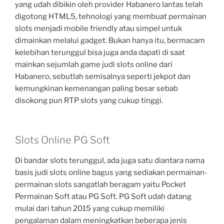
yang udah dibikin oleh provider Habanero lantas telah
digotong HTML5, tehnologi yang membuat permainan
slots menjadi mobile friendly atau simpel untuk
dimainkan melalui gadget. Bukan hanya itu, bermacam
kelebihan terunggul bisa juga anda dapati di saat
mainkan sejumlah game judi slots online dari
Habanero, sebutlah semisalnya seperti jekpot dan
kemungkinan kemenangan paling besar sebab
disokong pun RTP slots yang cukup tinggi.
Slots Online PG Soft
Di bandar slots terunggul, ada juga satu diantara nama
basis judi slots online bagus yang sediakan permainan-
permainan slots sangatlah beragam yaitu Pocket
Permainan Soft atau PG Soft. PG Soft udah datang
mulai dari tahun 2015 yang cukup memiliki
pengalaman dalam meningkatkan beberapa jenis