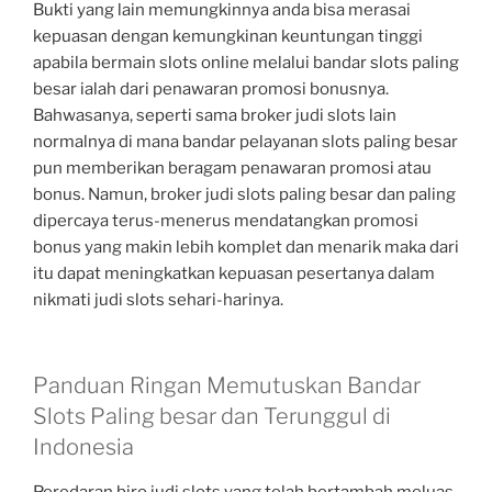
Bukti yang lain memungkinnya anda bisa merasai
kepuasan dengan kemungkinan keuntungan tinggi
apabila bermain slots online melalui bandar slots paling
besar ialah dari penawaran promosi bonusnya.
Bahwasanya, seperti sama broker judi slots lain
normalnya di mana bandar pelayanan slots paling besar
pun memberikan beragam penawaran promosi atau
bonus. Namun, broker judi slots paling besar dan paling
dipercaya terus-menerus mendatangkan promosi
bonus yang makin lebih komplet dan menarik maka dari
itu dapat meningkatkan kepuasan pesertanya dalam
nikmati judi slots sehari-harinya.
Panduan Ringan Memutuskan Bandar
Slots Paling besar dan Terunggul di
Indonesia