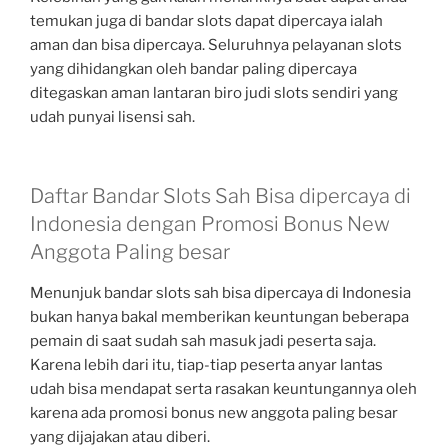
temukan juga di bandar slots dapat dipercaya ialah
aman dan bisa dipercaya. Seluruhnya pelayanan slots
yang dihidangkan oleh bandar paling dipercaya
ditegaskan aman lantaran biro judi slots sendiri yang
udah punyai lisensi sah.
Daftar Bandar Slots Sah Bisa dipercaya di
Indonesia dengan Promosi Bonus New
Anggota Paling besar
Menunjuk bandar slots sah bisa dipercaya di Indonesia
bukan hanya bakal memberikan keuntungan beberapa
pemain di saat sudah sah masuk jadi peserta saja.
Karena lebih dari itu, tiap-tiap peserta anyar lantas
udah bisa mendapat serta rasakan keuntungannya oleh
karena ada promosi bonus new anggota paling besar
yang dijajakan atau diberi.