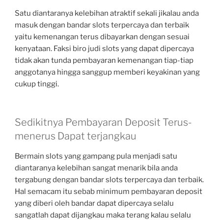
Satu diantaranya kelebihan atraktif sekali jikalau anda
masuk dengan bandar slots terpercaya dan terbaik
yaitu kemenangan terus dibayarkan dengan sesuai
kenyataan. Faksi biro judi slots yang dapat dipercaya
tidak akan tunda pembayaran kemenangan tiap-tiap
anggotanya hingga sanggup memberi keyakinan yang
cukup tinggi.
Sedikitnya Pembayaran Deposit Terus-
menerus Dapat terjangkau
Bermain slots yang gampang pula menjadi satu
diantaranya kelebihan sangat menarik bila anda
tergabung dengan bandar slots terpercaya dan terbaik.
Hal semacam itu sebab minimum pembayaran deposit
yang diberi oleh bandar dapat dipercaya selalu
sangatlah dapat dijangkau maka terang kalau selalu