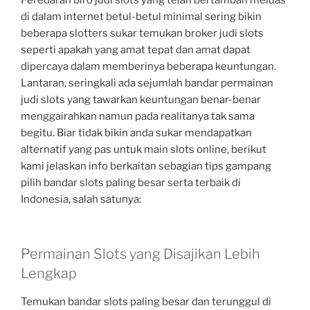
Peredaran biro judi slots yang telah bertambah meluas
di dalam internet betul-betul minimal sering bikin
beberapa slotters sukar temukan broker judi slots
seperti apakah yang amat tepat dan amat dapat
dipercaya dalam memberinya beberapa keuntungan.
Lantaran, seringkali ada sejumlah bandar permainan
judi slots yang tawarkan keuntungan benar-benar
menggairahkan namun pada realitanya tak sama
begitu. Biar tidak bikin anda sukar mendapatkan
alternatif yang pas untuk main slots online, berikut
kami jelaskan info berkaitan sebagian tips gampang
pilih bandar slots paling besar serta terbaik di
Indonesia, salah satunya:
Permainan Slots yang Disajikan Lebih
Lengkap
Temukan bandar slots paling besar dan terunggul di