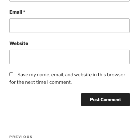
Email
*
Website
Save my name, email, and website in this browser
for the next time I comment.
Post
Previous
PREVIOUS