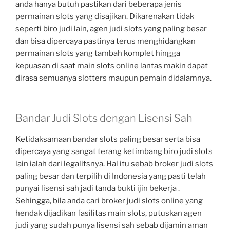
anda hanya butuh pastikan dari beberapa jenis
permainan slots yang disajikan. Dikarenakan tidak
seperti biro judi lain, agen judi slots yang paling besar
dan bisa dipercaya pastinya terus menghidangkan
permainan slots yang tambah komplet hingga
kepuasan di saat main slots online lantas makin dapat
dirasa semuanya slotters maupun pemain didalamnya.
Bandar Judi Slots dengan Lisensi Sah
Ketidaksamaan bandar slots paling besar serta bisa
dipercaya yang sangat terang ketimbang biro judi slots
lain ialah dari legalitsnya. Hal itu sebab broker judi slots
paling besar dan terpilih di Indonesia yang pasti telah
punyai lisensi sah jadi tanda bukti ijin bekerja .
Sehingga, bila anda cari broker judi slots online yang
hendak dijadikan fasilitas main slots, putuskan agen
judi yang sudah punya lisensi sah sebab dijamin aman