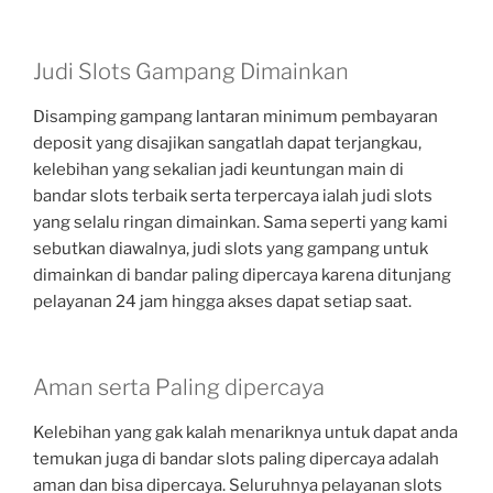
Judi Slots Gampang Dimainkan
Disamping gampang lantaran minimum pembayaran
deposit yang disajikan sangatlah dapat terjangkau,
kelebihan yang sekalian jadi keuntungan main di
bandar slots terbaik serta terpercaya ialah judi slots
yang selalu ringan dimainkan. Sama seperti yang kami
sebutkan diawalnya, judi slots yang gampang untuk
dimainkan di bandar paling dipercaya karena ditunjang
pelayanan 24 jam hingga akses dapat setiap saat.
Aman serta Paling dipercaya
Kelebihan yang gak kalah menariknya untuk dapat anda
temukan juga di bandar slots paling dipercaya adalah
aman dan bisa dipercaya. Seluruhnya pelayanan slots