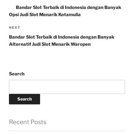
navigation
Post
Bandar Slot Terbaik di Indonesia dengan Banyak
Opsi Judi Slot Menarik Kotamulia
Next
NEXT
Post
Bandar Slot Terbaik di Indonesia dengan Banyak
Alternatif Judi Slot Menarik Waropen
Search
Search
Recent Posts