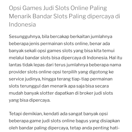
Opsi Games Judi Slots Online Paling
Menarik Bandar Slots Paling dipercaya di
Indonesia
Sesungguhnya, bila bercakap berkaitan jumlahnya
beberapa jenis permainan slots online, benar ada
banyak sekali opsi games slots yang bisa kita temui
melalui bandar slots bisa dipercaya di Indonesia. Hal itu
lantas tidak lepas dari terus jumlahnya beberapa nama
provider slots online opsi terpilih yang digotong ke
service judinya, hingga terang tiap-tiap permainan
slots terunggul dan menarik apa saja bisa secara
mudah banyak slotter dapatkan di broker judi slots
yang bisa dipercaya.
Tetapi demikian, kendati ada sangat banyak opsi
beberapa game judi slots online bagus yang disiapkan
oleh bandar paling dipercaya, tetap anda penting hati-