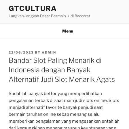
Skip
GTCULTURA
to
Langkah-langkah Dasar Bermain Judi Baccarat
content
Menu
POSTED
22/06/2023
BY
ADMIN
ON
Bandar Slot Paling Menarik di
Indonesia dengan Banyak
Alternatif Judi Slot Menarik Agats
Sudahlah banyak bettor yang memperlihatkan
pengalaman terbaik di saat main judi slots online. Slots
menjadi alternatif favorite banyak penjudi saat
bermain taruhan online sebab menang selalu
memberikan pengalaman yang mengesankan entahlah
dari kemungkinan menang maupun keuntungan yang