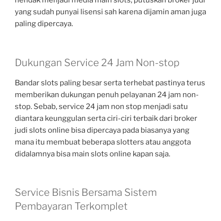
hendak menjadi media main slots, putuskan broker judi
yang sudah punyai lisensi sah karena dijamin aman juga
paling dipercaya.
Dukungan Service 24 Jam Non-stop
Bandar slots paling besar serta terhebat pastinya terus
memberikan dukungan penuh pelayanan 24 jam non-
stop. Sebab, service 24 jam non stop menjadi satu
diantara keunggulan serta ciri-ciri terbaik dari broker
judi slots online bisa dipercaya pada biasanya yang
mana itu membuat beberapa slotters atau anggota
didalamnya bisa main slots online kapan saja.
Service Bisnis Bersama Sistem
Pembayaran Terkomplet