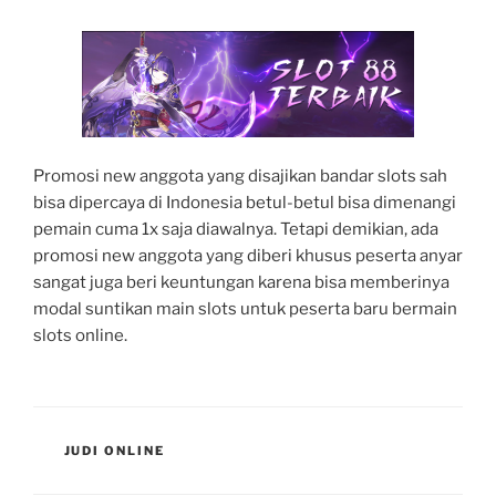
Promosi new anggota yang disajikan bandar slots sah
bisa dipercaya di Indonesia betul-betul bisa dimenangi
pemain cuma 1x saja diawalnya. Tetapi demikian, ada
promosi new anggota yang diberi khusus peserta anyar
sangat juga beri keuntungan karena bisa memberinya
modal suntikan main slots untuk peserta baru bermain
slots online.
CATEGORIES
JUDI ONLINE