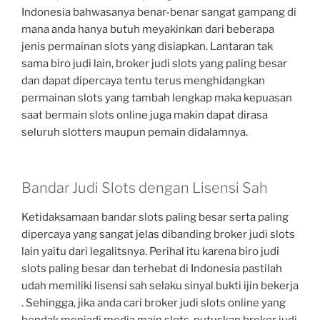
Indonesia bahwasanya benar-benar sangat gampang di
mana anda hanya butuh meyakinkan dari beberapa
jenis permainan slots yang disiapkan. Lantaran tak
sama biro judi lain, broker judi slots yang paling besar
dan dapat dipercaya tentu terus menghidangkan
permainan slots yang tambah lengkap maka kepuasan
saat bermain slots online juga makin dapat dirasa
seluruh slotters maupun pemain didalamnya.
Bandar Judi Slots dengan Lisensi Sah
Ketidaksamaan bandar slots paling besar serta paling
dipercaya yang sangat jelas dibanding broker judi slots
lain yaitu dari legalitsnya. Perihal itu karena biro judi
slots paling besar dan terhebat di Indonesia pastilah
udah memiliki lisensi sah selaku sinyal bukti ijin bekerja
. Sehingga, jika anda cari broker judi slots online yang