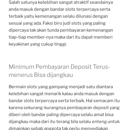
Salah satunya kelebihan sangat atraktif seandainya
anda masuk dengan bandar slots terpercaya serta
terbaik yaitu kemenangan selalu dilunasi dengan
sesuai yang ada. Faksi biro judi slots yang paling
dipercaya tak akan tunda pembayaran kemenangan
tiap-tiap member-nya maka dari itu dapat memberi
keyakinan yang cukup tinggi.
Minimum Pembayaran Deposit Terus-
menerus Bisa dijangkau
Bermain slots yang gampang menjadi satu diantara
kelebihan sangat menarik kalau anda masuk dengan
bandar slots terpercaya serta terbaik. Hal semacam itu
karena sekurang-kurangnya pembayaran deposit yang
diberi oleh bandar paling dipercaya selalu amat bisa
dijangkau maka dari itu terang bila selalu enteng untuk
dimainkan sebab anggota tak perlu menyediakan