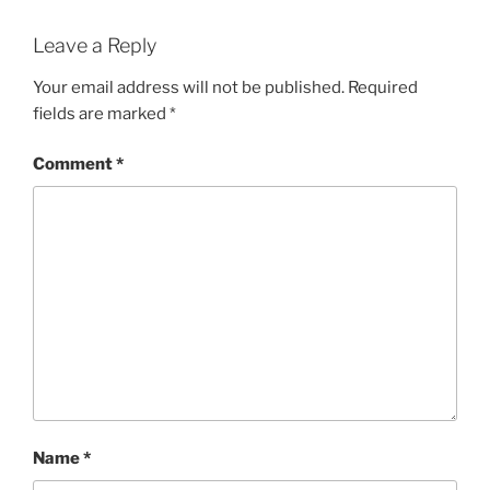
Leave a Reply
Your email address will not be published.
Required
fields are marked
*
Comment
*
Name
*