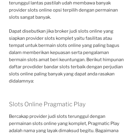
terunggul lantas pastilah udah membawa banyak
provider slots online opsi terpilih dengan permainan
slots sangat banyak.
Dapat disebutkan jika broker judi slots online yang
siapkan provider slots komplet yaitu fasilitas atau
tempat untuk bermain slots online yang paling bagus
dalam memberikan kepuasan serta pengalaman
bermain slots amat beri keuntungan. Berikut himpunan
daftar provdider bandar slots terbaik dengan perjudian
slots online paling banyak yang dapat anda rasakan
didalamnya:
Slots Online Pragmatic Play
Bercakap provider judi slots terunggul dengan
permainan slots online yang komplet, Pragmatic Play
adalah nama yang layak dimaksud begitu. Bagaimana