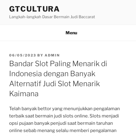
Skip
GTCULTURA
to
Langkah-langkah Dasar Bermain Judi Baccarat
content
Menu
POSTED
06/05/2023
BY
ADMIN
ON
Bandar Slot Paling Menarik di
Indonesia dengan Banyak
Alternatif Judi Slot Menarik
Kaimana
Telah banyak bettor yang menunjukkan pengalaman
terbaik saat bermain judi slots online. Slots menjadi
opsi pujaan banyak penjudi saat bermain taruhan
online sebab menang selalu memberi pengalaman