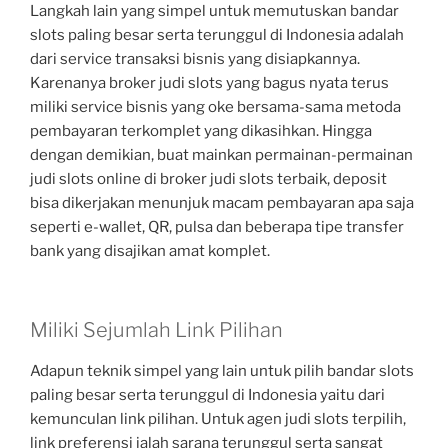
Langkah lain yang simpel untuk memutuskan bandar
slots paling besar serta terunggul di Indonesia adalah
dari service transaksi bisnis yang disiapkannya.
Karenanya broker judi slots yang bagus nyata terus
miliki service bisnis yang oke bersama-sama metoda
pembayaran terkomplet yang dikasihkan. Hingga
dengan demikian, buat mainkan permainan-permainan
judi slots online di broker judi slots terbaik, deposit
bisa dikerjakan menunjuk macam pembayaran apa saja
seperti e-wallet, QR, pulsa dan beberapa tipe transfer
bank yang disajikan amat komplet.
Miliki Sejumlah Link Pilihan
Adapun teknik simpel yang lain untuk pilih bandar slots
paling besar serta terunggul di Indonesia yaitu dari
kemunculan link pilihan. Untuk agen judi slots terpilih,
link preferensi ialah sarana terunggul serta sangat