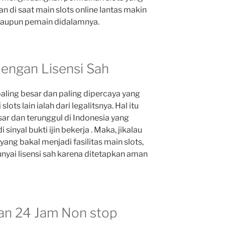
di saat main slots online lantas makin
 maupun pemain didalamnya.
dengan Lisensi Sah
aling besar dan paling dipercaya yang
ots lain ialah dari legalitsnya. Hal itu
esar dan terunggul di Indonesia yang
i sinyal bukti ijin bekerja . Maka, jikalau
 yang bakal menjadi fasilitas main slots,
unyai lisensi sah karena ditetapkan aman
an 24 Jam Non stop