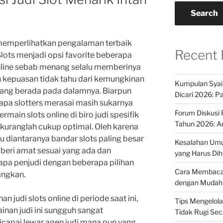
Search
memperlihatkan pengalaman terbaik
Recent 
 Slots menjadi opsi favorite beberapa
online sebab menang selalu memberinya
kepuasan tidak tahu dari kemungkinan
Kumpulan Syair
ng berada pada dalamnya. Biarpun
Dicari 2026: 
rapa slotters merasai masih sukarnya
Forum Diskusi P
ain slots online di biro judi spesifik
Tahun 2026: An
 kuranglah cukup optimal. Oleh karena
u diantaranya bandar slots paling besar
Kesalahan Um
beri amat sesuai yang ada dan
yang Harus Dih
pa penjudi dengan beberapa pilihan
Cara Membaca 
tangkan.
dengan Mudah u
 judi slots online di periode saat ini,
Tips Mengelola
an judi ini sungguh sangat
Tidak Rugi Sec
capai lewar agen judi mana pun yang