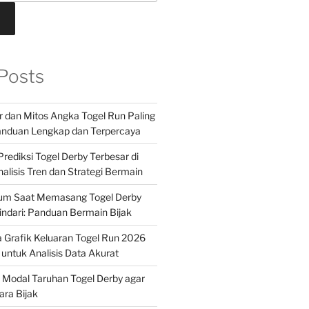
Posts
 dan Mitos Angka Togel Run Paling
Panduan Lengkap dan Terpercaya
rediksi Togel Derby Terbesar di
alisis Tren dan Strategi Bermain
um Saat Memasang Togel Derby
indari: Panduan Bermain Bijak
Grafik Keluaran Togel Run 2026
ntuk Analisis Data Akurat
 Modal Taruhan Togel Derby agar
ara Bijak