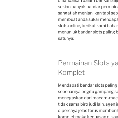
dihandalkan dalam berikan sej
sekian banyak bandar permaina
sangatlah menjanjikan tapi seb
membuat anda sukar mendapati
slots online, berikut kami bahas
menunjuk bandar slots paling be
satunya:
Permainan Slots ya
Komplet
Mendapati bandar slots paling 
sebenarnya begitu gampang se
menegaskan dari macam-macam
tidak sama biro judi lain, agen 
dipercaya jelas terus memberi
komplet maka kepuasan di saat