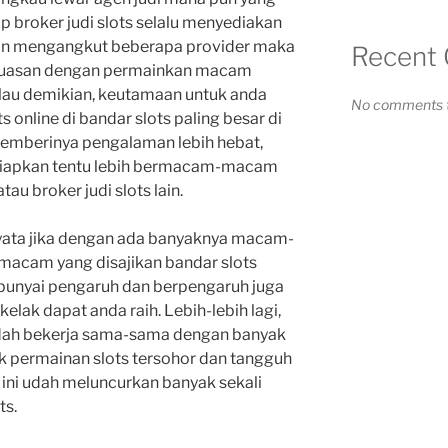
ap broker judi slots selalu menyediakan
gan mengangkut beberapa provider maka
Recent
puasan dengan permainkan macam
lau demikian, keutamaan untuk anda
No comments t
 online di bandar slots paling besar di
memberinya pengalaman lebih hebat,
disiapkan tentu lebih bermacam-macam
atau broker judi slots lain.
nyata jika dengan ada banyaknya macam-
rmacam yang disajikan bandar slots
punyai pengaruh dan berpengaruh juga
lak dapat anda raih. Lebih-lebih lagi,
sudah bekerja sama-sama dengan banyak
permainan slots tersohor dan tangguh
 ini udah meluncurkan banyak sekali
s.