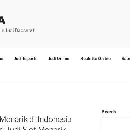
A
n Judi Baccarat
ne
Judi Esports
Judi Online
Roulette Online
Sab
Search
 Menarik di Indonesia
 Judi Slot Menarik