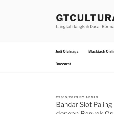
Skip
to
GTCULTUR
content
Langkah-langkah Dasar Bermai
Judi Olahraga
Blackjack Onli
Baccarat
POSTED
29/05/2023
BY
ADMIN
ON
Bandar Slot Paling
dengan Banyak Opsi