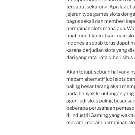
terdapat sekarang. Apa lagi, ti
jejeran type games slots den
bagus sekali dan memberi ke
permainan slots mana pun. Wa
buat menitikberatkan main slots
Indonesia sebab terus dapat 
karena perjudian slots yang 
dari yang rata-rata diberi situs 
Akan tetapi, sebuah hal yang 
macam alternatif judi slots be
paling besar terang akan mem
pada banyak keuntungan yang ke
agen judi slots paling besar 
beberapa perusahaan pemasok 
di industri iGaming yang waktu
macam-macam permainan slot