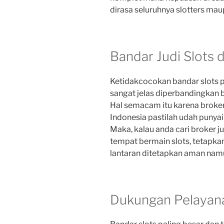
dirasa seluruhnya slotters ma
Bandar Judi Slots 
Ketidakcocokan bandar slots p
sangat jelas diperbandingkan bir
Hal semacam itu karena broker 
Indonesia pastilah udah punyai li
Maka, kalau anda cari broker ju
tempat bermain slots, tetapkan 
lantaran ditetapkan aman namu
Dukungan Pelayan