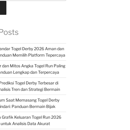
Posts
Bandar Togel Derby 2026 Aman dan
anduan Memilih Platform Tepercaya
 dan Mitos Angka Togel Run Paling
Panduan Lengkap dan Terpercaya
rediksi Togel Derby Terbesar di
alisis Tren dan Strategi Bermain
um Saat Memasang Togel Derby
indari: Panduan Bermain Bijak
Grafik Keluaran Togel Run 2026
ntuk Analisis Data Akurat