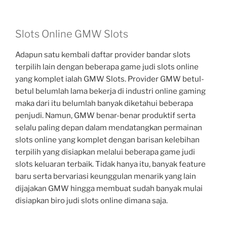
Slots Online GMW Slots
Adapun satu kembali daftar provider bandar slots
terpilih lain dengan beberapa game judi slots online
yang komplet ialah GMW Slots. Provider GMW betul-
betul belumlah lama bekerja di industri online gaming
maka dari itu belumlah banyak diketahui beberapa
penjudi. Namun, GMW benar-benar produktif serta
selalu paling depan dalam mendatangkan permainan
slots online yang komplet dengan barisan kelebihan
terpilih yang disiapkan melalui beberapa game judi
slots keluaran terbaik. Tidak hanya itu, banyak feature
baru serta bervariasi keunggulan menarik yang lain
dijajakan GMW hingga membuat sudah banyak mulai
disiapkan biro judi slots online dimana saja.