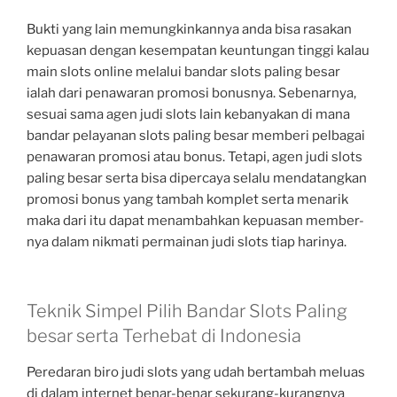
Bukti yang lain memungkinkannya anda bisa rasakan
kepuasan dengan kesempatan keuntungan tinggi kalau
main slots online melalui bandar slots paling besar
ialah dari penawaran promosi bonusnya. Sebenarnya,
sesuai sama agen judi slots lain kebanyakan di mana
bandar pelayanan slots paling besar memberi pelbagai
penawaran promosi atau bonus. Tetapi, agen judi slots
paling besar serta bisa dipercaya selalu mendatangkan
promosi bonus yang tambah komplet serta menarik
maka dari itu dapat menambahkan kepuasan member-
nya dalam nikmati permainan judi slots tiap harinya.
Teknik Simpel Pilih Bandar Slots Paling
besar serta Terhebat di Indonesia
Peredaran biro judi slots yang udah bertambah meluas
di dalam internet benar-benar sekurang-kurangnya