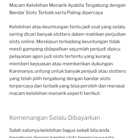
Macam Kelebihan Menarik Apabila Tergabung dengan
Bandar Slots Terbaik serta Paling dipercaya
Kelebihan atau keuntungan tentu jadi soal yang selalu
sering dicari banyak slotters dalam mainkan perjudian
slots online. Meskipun terkadang keuntungan tidak
mesti gampang didapatkan sejumlah penjudi dipicu
pelayanan agen judi slots tertentu yang kurang
memberi kepuasan atau memberikan dukungan.
Karenanya, untung untuk banyak penjudi atau slotters
yang telah pilih tergabung dengan bandar slots
terpercaya dan terbaik yang bisa peroleh dan merasai
macam kelebihan menarik seperti berikut:
Kemenangan Selalu Dibayarkan
Salah satunya kelebihan bagus sekali bila anda
tergabung dengan bandar slots terpercaya serta