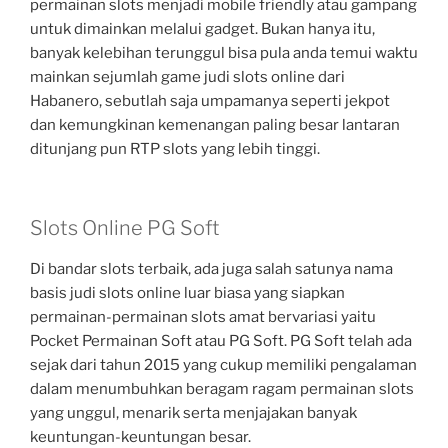
permainan slots menjadi mobile friendly atau gampang
untuk dimainkan melalui gadget. Bukan hanya itu,
banyak kelebihan terunggul bisa pula anda temui waktu
mainkan sejumlah game judi slots online dari
Habanero, sebutlah saja umpamanya seperti jekpot
dan kemungkinan kemenangan paling besar lantaran
ditunjang pun RTP slots yang lebih tinggi.
Slots Online PG Soft
Di bandar slots terbaik, ada juga salah satunya nama
basis judi slots online luar biasa yang siapkan
permainan-permainan slots amat bervariasi yaitu
Pocket Permainan Soft atau PG Soft. PG Soft telah ada
sejak dari tahun 2015 yang cukup memiliki pengalaman
dalam menumbuhkan beragam ragam permainan slots
yang unggul, menarik serta menjajakan banyak
keuntungan-keuntungan besar.