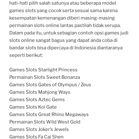
hati-hati pilih salah satunya atau beberapa model
games slots yang cocok serta sesuai sama karena
kesempatan kemenangan diberi masing-masing
permainan slots online lantas pastilah tidak serupa.
Dalam pada itu, untuk sebagian contoh opsi games judi
slots online sangat bagus yang dapat anda coba di
bandar slots bisa dipercaya di Indonesia diantaranya
seperti berikut:
Games Slots Starlight Princess
Permainan Slots Sweet Bonanza
Games Slots Gates of Olympus / Zeus
Games Slots Mahjong Ways
Games Slots Aztec Gems
Games Slots Koi Gate
Games Slots Great Rhino Megaways
Permainan Slots Wild West Gold
Games Slots Joker’s Jewels
Games Slots Fa Cai Shen