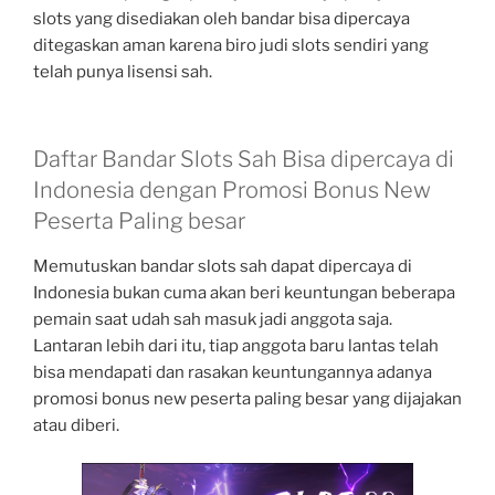
slots yang disediakan oleh bandar bisa dipercaya
ditegaskan aman karena biro judi slots sendiri yang
telah punya lisensi sah.
Daftar Bandar Slots Sah Bisa dipercaya di
Indonesia dengan Promosi Bonus New
Peserta Paling besar
Memutuskan bandar slots sah dapat dipercaya di
Indonesia bukan cuma akan beri keuntungan beberapa
pemain saat udah sah masuk jadi anggota saja.
Lantaran lebih dari itu, tiap anggota baru lantas telah
bisa mendapati dan rasakan keuntungannya adanya
promosi bonus new peserta paling besar yang dijajakan
atau diberi.