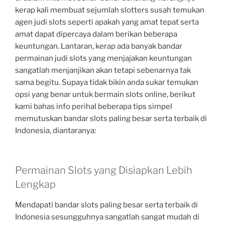
kerap kali membuat sejumlah slotters susah temukan
agen judi slots seperti apakah yang amat tepat serta
amat dapat dipercaya dalam berikan beberapa
keuntungan. Lantaran, kerap ada banyak bandar
permainan judi slots yang menjajakan keuntungan
sangatlah menjanjikan akan tetapi sebenarnya tak
sama begitu. Supaya tidak bikin anda sukar temukan
opsi yang benar untuk bermain slots online, berikut
kami bahas info perihal beberapa tips simpel
memutuskan bandar slots paling besar serta terbaik di
Indonesia, diantaranya:
Permainan Slots yang Disiapkan Lebih
Lengkap
Mendapati bandar slots paling besar serta terbaik di
Indonesia sesungguhnya sangatlah sangat mudah di