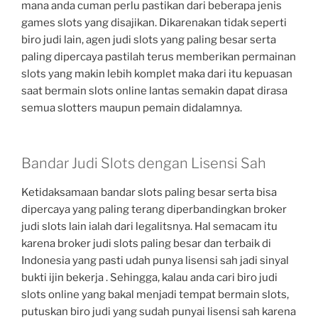
mana anda cuman perlu pastikan dari beberapa jenis
games slots yang disajikan. Dikarenakan tidak seperti
biro judi lain, agen judi slots yang paling besar serta
paling dipercaya pastilah terus memberikan permainan
slots yang makin lebih komplet maka dari itu kepuasan
saat bermain slots online lantas semakin dapat dirasa
semua slotters maupun pemain didalamnya.
Bandar Judi Slots dengan Lisensi Sah
Ketidaksamaan bandar slots paling besar serta bisa
dipercaya yang paling terang diperbandingkan broker
judi slots lain ialah dari legalitsnya. Hal semacam itu
karena broker judi slots paling besar dan terbaik di
Indonesia yang pasti udah punya lisensi sah jadi sinyal
bukti ijin bekerja . Sehingga, kalau anda cari biro judi
slots online yang bakal menjadi tempat bermain slots,
putuskan biro judi yang sudah punyai lisensi sah karena