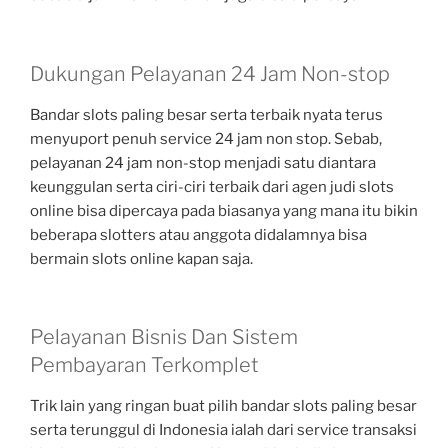
Dukungan Pelayanan 24 Jam Non-stop
Bandar slots paling besar serta terbaik nyata terus
menyuport penuh service 24 jam non stop. Sebab,
pelayanan 24 jam non-stop menjadi satu diantara
keunggulan serta ciri-ciri terbaik dari agen judi slots
online bisa dipercaya pada biasanya yang mana itu bikin
beberapa slotters atau anggota didalamnya bisa
bermain slots online kapan saja.
Pelayanan Bisnis Dan Sistem
Pembayaran Terkomplet
Trik lain yang ringan buat pilih bandar slots paling besar
serta terunggul di Indonesia ialah dari service transaksi