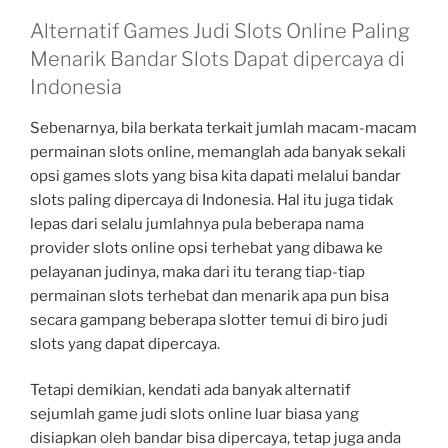
Alternatif Games Judi Slots Online Paling
Menarik Bandar Slots Dapat dipercaya di
Indonesia
Sebenarnya, bila berkata terkait jumlah macam-macam
permainan slots online, memanglah ada banyak sekali
opsi games slots yang bisa kita dapati melalui bandar
slots paling dipercaya di Indonesia. Hal itu juga tidak
lepas dari selalu jumlahnya pula beberapa nama
provider slots online opsi terhebat yang dibawa ke
pelayanan judinya, maka dari itu terang tiap-tiap
permainan slots terhebat dan menarik apa pun bisa
secara gampang beberapa slotter temui di biro judi
slots yang dapat dipercaya.
Tetapi demikian, kendati ada banyak alternatif
sejumlah game judi slots online luar biasa yang
disiapkan oleh bandar bisa dipercaya, tetap juga anda