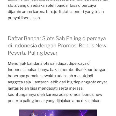
slots yang disediakan oleh bandar bisa dipercaya
dijamin aman karena biro judi slots sendiri yang telah
punyai lisensi sah.
Daftar Bandar Slots Sah Paling dipercaya
di Indonesia dengan Promosi Bonus New
Peserta Paling besar
Menunjuk bandar slots sah dapat dipercaya di
Indonesia bukan hanya bakal memberikan keuntungan
beberapa pemain sewaktu udah sah masuk jadi
anggota saja. Lantaran lebih dari itu, tiap anggota anyar
lantas telah bisa mendapati serta merasai
keuntungannya oleh karena ada promosi bonus new
peserta paling besar yang dijajakan atau dikasihkan.