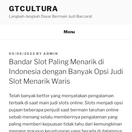
Skip
GTCULTURA
to
Langkah-langkah Dasar Bermain Judi Baccarat
content
Menu
POSTED
05/06/2023
BY
ADMIN
ON
Bandar Slot Paling Menarik di
Indonesia dengan Banyak Opsi Judi
Slot Menarik Waris
Telah banyak bettor yang menyatakan pengalaman
terbaik di saat main judi slots online. Slots menjadi opsi
pujaan beberapa penjudi saat bermain taruhan online
sebab menang selalu memberinya pengalaman yang
paling memberi kepuasan tidak tahu dari kemungkinan
menang maupun keuntungan yang berada di dalamnya.