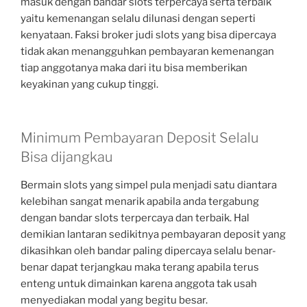
masuk dengan bandar slots terpercaya serta terbaik
yaitu kemenangan selalu dilunasi dengan seperti
kenyataan. Faksi broker judi slots yang bisa dipercaya
tidak akan menangguhkan pembayaran kemenangan
tiap anggotanya maka dari itu bisa memberikan
keyakinan yang cukup tinggi.
Minimum Pembayaran Deposit Selalu
Bisa dijangkau
Bermain slots yang simpel pula menjadi satu diantara
kelebihan sangat menarik apabila anda tergabung
dengan bandar slots terpercaya dan terbaik. Hal
demikian lantaran sedikitnya pembayaran deposit yang
dikasihkan oleh bandar paling dipercaya selalu benar-
benar dapat terjangkau maka terang apabila terus
enteng untuk dimainkan karena anggota tak usah
menyediakan modal yang begitu besar.