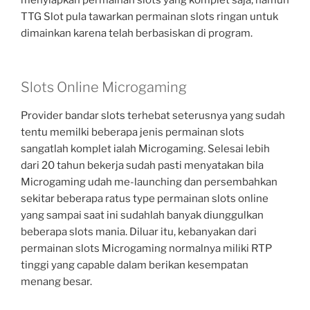
TTG Slot pula tawarkan permainan slots ringan untuk
dimainkan karena telah berbasiskan di program.
Slots Online Microgaming
Provider bandar slots terhebat seterusnya yang sudah
tentu memilki beberapa jenis permainan slots
sangatlah komplet ialah Microgaming. Selesai lebih
dari 20 tahun bekerja sudah pasti menyatakan bila
Microgaming udah me-launching dan persembahkan
sekitar beberapa ratus type permainan slots online
yang sampai saat ini sudahlah banyak diunggulkan
beberapa slots mania. Diluar itu, kebanyakan dari
permainan slots Microgaming normalnya miliki RTP
tinggi yang capable dalam berikan kesempatan
menang besar.