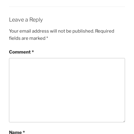
Leave a Reply
Your email address will not be published.
Required
fields are marked
*
Comment
*
Name
*