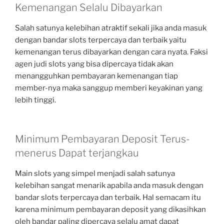
Kemenangan Selalu Dibayarkan
Salah satunya kelebihan atraktif sekali jika anda masuk
dengan bandar slots terpercaya dan terbaik yaitu
kemenangan terus dibayarkan dengan cara nyata. Faksi
agen judi slots yang bisa dipercaya tidak akan
menangguhkan pembayaran kemenangan tiap
member-nya maka sanggup memberi keyakinan yang
lebih tinggi.
Minimum Pembayaran Deposit Terus-
menerus Dapat terjangkau
Main slots yang simpel menjadi salah satunya
kelebihan sangat menarik apabila anda masuk dengan
bandar slots terpercaya dan terbaik. Hal semacam itu
karena minimum pembayaran deposit yang dikasihkan
oleh bandar paling dipercaya selalu amat dapat