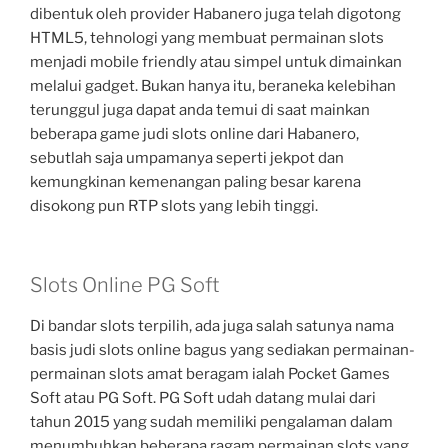
dibentuk oleh provider Habanero juga telah digotong
HTML5, tehnologi yang membuat permainan slots
menjadi mobile friendly atau simpel untuk dimainkan
melalui gadget. Bukan hanya itu, beraneka kelebihan
terunggul juga dapat anda temui di saat mainkan
beberapa game judi slots online dari Habanero,
sebutlah saja umpamanya seperti jekpot dan
kemungkinan kemenangan paling besar karena
disokong pun RTP slots yang lebih tinggi.
Slots Online PG Soft
Di bandar slots terpilih, ada juga salah satunya nama
basis judi slots online bagus yang sediakan permainan-
permainan slots amat beragam ialah Pocket Games
Soft atau PG Soft. PG Soft udah datang mulai dari
tahun 2015 yang sudah memiliki pengalaman dalam
menumbuhkan beberapa ragam permainan slots yang