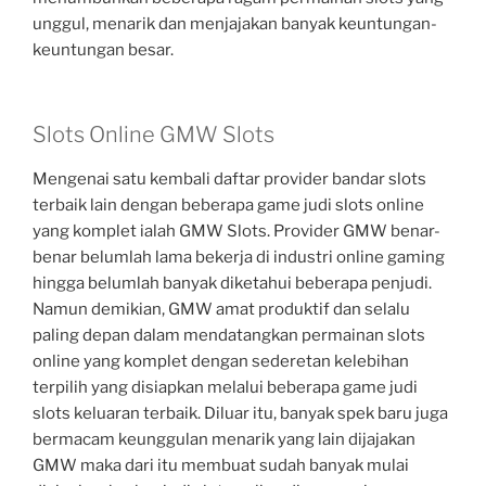
unggul, menarik dan menjajakan banyak keuntungan-
keuntungan besar.
Slots Online GMW Slots
Mengenai satu kembali daftar provider bandar slots
terbaik lain dengan beberapa game judi slots online
yang komplet ialah GMW Slots. Provider GMW benar-
benar belumlah lama bekerja di industri online gaming
hingga belumlah banyak diketahui beberapa penjudi.
Namun demikian, GMW amat produktif dan selalu
paling depan dalam mendatangkan permainan slots
online yang komplet dengan sederetan kelebihan
terpilih yang disiapkan melalui beberapa game judi
slots keluaran terbaik. Diluar itu, banyak spek baru juga
bermacam keunggulan menarik yang lain dijajakan
GMW maka dari itu membuat sudah banyak mulai