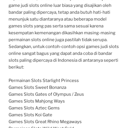
game judi slots online luar biasa yang disajikan oleh
bandar paling dipercaya, tetap anda butuh hati-hati
menunjuk satu diantaranya atau beberapa model
games slots yang pas serta sama sesuai karena
kesempatan kemenangan dikasihkan masing-masing
permainan slots online juga pastilah tidak serupa.
Sedangkan, untuk contoh-contoh opsi games judi slots
online sangat bagus yang dapat anda coba di bandar
slots paling dipercaya di Indonesia di antaranya seperti
berikut:
Permainan Slots Starlight Princess
Games Slots Sweet Bonanza
Games Slots Gates of Olympus / Zeus
Games Slots Mahjong Ways
Games Slots Aztec Gems
Games Slots Koi Gate
Games Slots Great Rhino Megaways