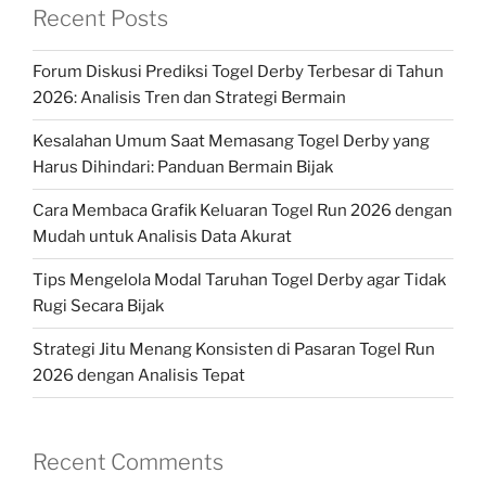
Recent Posts
Forum Diskusi Prediksi Togel Derby Terbesar di Tahun
2026: Analisis Tren dan Strategi Bermain
Kesalahan Umum Saat Memasang Togel Derby yang
Harus Dihindari: Panduan Bermain Bijak
Cara Membaca Grafik Keluaran Togel Run 2026 dengan
Mudah untuk Analisis Data Akurat
Tips Mengelola Modal Taruhan Togel Derby agar Tidak
Rugi Secara Bijak
Strategi Jitu Menang Konsisten di Pasaran Togel Run
2026 dengan Analisis Tepat
Recent Comments