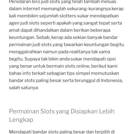
Peredaran biro judi slots yang telah tambah meluas
dalam internet memanglah sekurang-kurangnya kerap
kali membikin sejumlah slotters sukar mendapatkan
agen judi slots seperti apakah yang sangat tepat serta
amat dapat dihandalkan dalam berikan beberapa
keuntungan. Sebab, kerap ada sekian banyak bandar
permainan judi slots yang tawarkan keuntungan begitu
menggairahkan namun pada realitanya tak sama
begitu. Supaya tak bikin anda sukar mendapati opsi
yang benar untuk bermain slots online, berikut kami
bahas info terkait sebagian tips simpel memutuskan
bandar slots paling besar serta terunggul di Indonesia,
salah satunya:
Permainan Slots yang Disiapkan Lebih
Lengkap
Mendapati bandar slots paling besar dan terpilih di