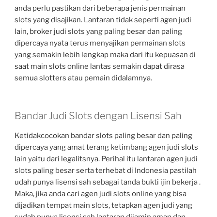
anda perlu pastikan dari beberapa jenis permainan
slots yang disajikan. Lantaran tidak seperti agen judi
lain, broker judi slots yang paling besar dan paling
dipercaya nyata terus menyajikan permainan slots
yang semakin lebih lengkap maka dari itu kepuasan di
saat main slots online lantas semakin dapat dirasa
semua slotters atau pemain didalamnya.
Bandar Judi Slots dengan Lisensi Sah
Ketidakcocokan bandar slots paling besar dan paling
dipercaya yang amat terang ketimbang agen judi slots
lain yaitu dari legalitsnya. Perihal itu lantaran agen judi
slots paling besar serta terhebat di Indonesia pastilah
udah punya lisensi sah sebagai tanda bukti ijin bekerja .
Maka, jika anda cari agen judi slots online yang bisa
dijadikan tempat main slots, tetapkan agen judi yang