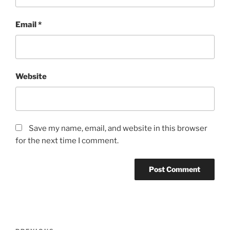
Email
*
Website
Save my name, email, and website in this browser
for the next time I comment.
Post