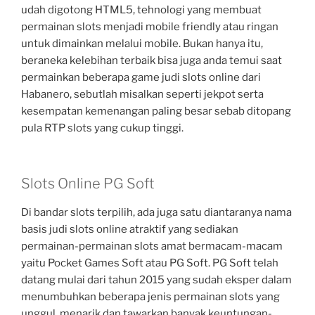
udah digotong HTML5, tehnologi yang membuat
permainan slots menjadi mobile friendly atau ringan
untuk dimainkan melalui mobile. Bukan hanya itu,
beraneka kelebihan terbaik bisa juga anda temui saat
permainkan beberapa game judi slots online dari
Habanero, sebutlah misalkan seperti jekpot serta
kesempatan kemenangan paling besar sebab ditopang
pula RTP slots yang cukup tinggi.
Slots Online PG Soft
Di bandar slots terpilih, ada juga satu diantaranya nama
basis judi slots online atraktif yang sediakan
permainan-permainan slots amat bermacam-macam
yaitu Pocket Games Soft atau PG Soft. PG Soft telah
datang mulai dari tahun 2015 yang sudah eksper dalam
menumbuhkan beberapa jenis permainan slots yang
unggul, menarik dan tawarkan banyak keuntungan-