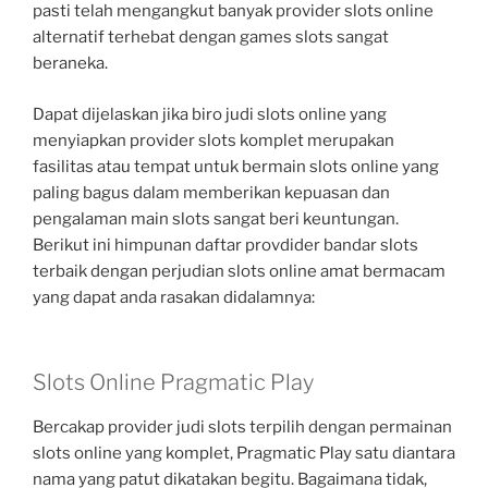
pasti telah mengangkut banyak provider slots online
alternatif terhebat dengan games slots sangat
beraneka.
Dapat dijelaskan jika biro judi slots online yang
menyiapkan provider slots komplet merupakan
fasilitas atau tempat untuk bermain slots online yang
paling bagus dalam memberikan kepuasan dan
pengalaman main slots sangat beri keuntungan.
Berikut ini himpunan daftar provdider bandar slots
terbaik dengan perjudian slots online amat bermacam
yang dapat anda rasakan didalamnya:
Slots Online Pragmatic Play
Bercakap provider judi slots terpilih dengan permainan
slots online yang komplet, Pragmatic Play satu diantara
nama yang patut dikatakan begitu. Bagaimana tidak,