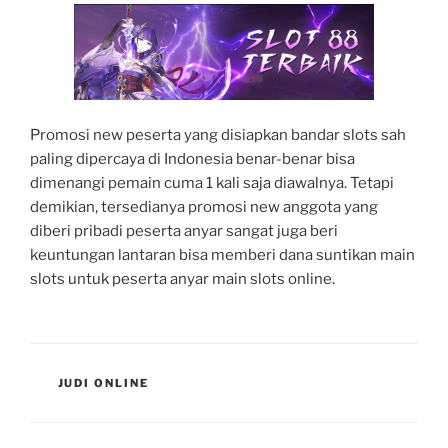
Promosi new peserta yang disiapkan bandar slots sah
paling dipercaya di Indonesia benar-benar bisa
dimenangi pemain cuma 1 kali saja diawalnya. Tetapi
demikian, tersedianya promosi new anggota yang
diberi pribadi peserta anyar sangat juga beri
keuntungan lantaran bisa memberi dana suntikan main
slots untuk peserta anyar main slots online.
CATEGORIES
JUDI ONLINE