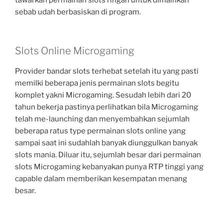
sebab udah berbasiskan di program.
Slots Online Microgaming
Provider bandar slots terhebat setelah itu yang pasti
memilki beberapa jenis permainan slots begitu
komplet yakni Microgaming. Sesudah lebih dari 20
tahun bekerja pastinya perlihatkan bila Microgaming
telah me-launching dan menyembahkan sejumlah
beberapa ratus type permainan slots online yang
sampai saat ini sudahlah banyak diunggulkan banyak
slots mania. Diluar itu, sejumlah besar dari permainan
slots Microgaming kebanyakan punya RTP tinggi yang
capable dalam memberikan kesempatan menang
besar.