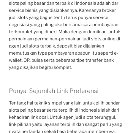
slots paling besar dan terbaik di Indonesia adalah dari
service bisnis yang disiapkannya. Karenanya broker
judi slots yang bagus tentu terus punyai service
negosiasi yang paling oke bersama cara pembayaran
terkomplet yang diberi. Maka dengan demikian, untuk
permainkan permainan-permainan judi slots online di
agen judi slots terbaik, deposit bisa dijalankan
memutuskan type pembayaran apapun itu seperti e-
wallet, QR, pulsa serta beberapa tipe transfer bank
yang disajikan begitu komplet.
Punyai Sejumlah Link Preferensi
Tentang hal teknik simpel yang lain untuk pilih bandar
slots paling besar serta terpilih di Indonesia ialah dari
kehadiran link opsi. Untuk agen judi slots terunggul,
link pilihan yaitu layanan terpilih dan sangat perlu yang
nyata berfaedah sekali bagi beberapa member-nya.