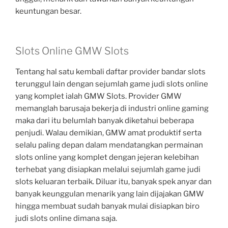
keuntungan besar.
Slots Online GMW Slots
Tentang hal satu kembali daftar provider bandar slots
terunggul lain dengan sejumlah game judi slots online
yang komplet ialah GMW Slots. Provider GMW
memanglah barusaja bekerja di industri online gaming
maka dari itu belumlah banyak diketahui beberapa
penjudi. Walau demikian, GMW amat produktif serta
selalu paling depan dalam mendatangkan permainan
slots online yang komplet dengan jejeran kelebihan
terhebat yang disiapkan melalui sejumlah game judi
slots keluaran terbaik. Diluar itu, banyak spek anyar dan
banyak keunggulan menarik yang lain dijajakan GMW
hingga membuat sudah banyak mulai disiapkan biro
judi slots online dimana saja.