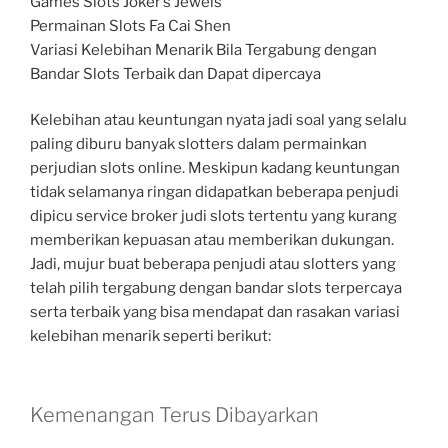
Games Slots Joker’s Jewels
Permainan Slots Fa Cai Shen
Variasi Kelebihan Menarik Bila Tergabung dengan
Bandar Slots Terbaik dan Dapat dipercaya
Kelebihan atau keuntungan nyata jadi soal yang selalu
paling diburu banyak slotters dalam permainkan
perjudian slots online. Meskipun kadang keuntungan
tidak selamanya ringan didapatkan beberapa penjudi
dipicu service broker judi slots tertentu yang kurang
memberikan kepuasan atau memberikan dukungan.
Jadi, mujur buat beberapa penjudi atau slotters yang
telah pilih tergabung dengan bandar slots terpercaya
serta terbaik yang bisa mendapat dan rasakan variasi
kelebihan menarik seperti berikut:
Kemenangan Terus Dibayarkan