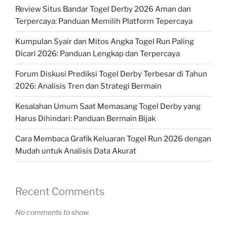
Review Situs Bandar Togel Derby 2026 Aman dan
Terpercaya: Panduan Memilih Platform Tepercaya
Kumpulan Syair dan Mitos Angka Togel Run Paling
Dicari 2026: Panduan Lengkap dan Terpercaya
Forum Diskusi Prediksi Togel Derby Terbesar di Tahun
2026: Analisis Tren dan Strategi Bermain
Kesalahan Umum Saat Memasang Togel Derby yang
Harus Dihindari: Panduan Bermain Bijak
Cara Membaca Grafik Keluaran Togel Run 2026 dengan
Mudah untuk Analisis Data Akurat
Recent Comments
No comments to show.