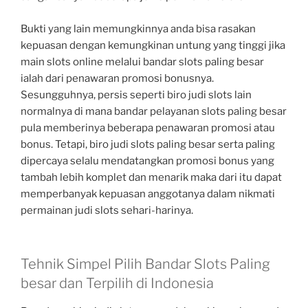
Bukti yang lain memungkinnya anda bisa rasakan
kepuasan dengan kemungkinan untung yang tinggi jika
main slots online melalui bandar slots paling besar
ialah dari penawaran promosi bonusnya.
Sesungguhnya, persis seperti biro judi slots lain
normalnya di mana bandar pelayanan slots paling besar
pula memberinya beberapa penawaran promosi atau
bonus. Tetapi, biro judi slots paling besar serta paling
dipercaya selalu mendatangkan promosi bonus yang
tambah lebih komplet dan menarik maka dari itu dapat
memperbanyak kepuasan anggotanya dalam nikmati
permainan judi slots sehari-harinya.
Tehnik Simpel Pilih Bandar Slots Paling
besar dan Terpilih di Indonesia