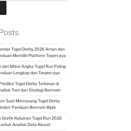
Posts
Bandar Togel Derby 2026 Aman dan
anduan Memilih Platform Tepercaya
 dan Mitos Angka Togel Run Paling
Panduan Lengkap dan Terpercaya
rediksi Togel Derby Terbesar di
alisis Tren dan Strategi Bermain
um Saat Memasang Togel Derby
indari: Panduan Bermain Bijak
Grafik Keluaran Togel Run 2026
ntuk Analisis Data Akurat