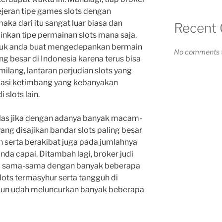
jejeran tipe games slots dengan
a dari itu sangat luar biasa dan
Recent
kan tipe permainan slots mana saja.
tuk anda buat mengedepankan bermain
No comments t
ing besar di Indonesia karena terus bisa
lang, lantaran perjudian slots yang
ariasi ketimbang yang kebanyakan
 slots lain.
jelas jika dengan adanya banyak macam-
ang disajikan bandar slots paling besar
h serta berakibat juga pada jumlahnya
da capai. Ditambah lagi, broker judi
rja sama-sama dengan banyak beberapa
ots termasyhur serta tangguh di
i pun udah meluncurkan banyak beberapa