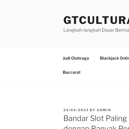
Skip
to
GTCULTUR
content
Langkah-langkah Dasar Bermai
Judi Olahraga
Blackjack Onli
Baccarat
POSTED
24/04/2023
BY
ADMIN
ON
Bandar Slot Paling
dengan Banyak Per