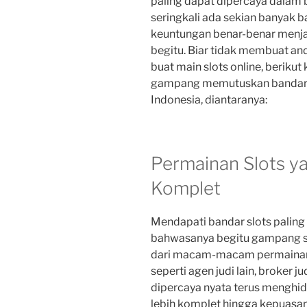
paling dapat dipercaya dalam 
seringkali ada sekian banyak b
keuntungan benar-benar menjan
begitu. Biar tidak membuat a
buat main slots online, berikut
gampang memutuskan bandar sl
Indonesia, diantaranya:
Permainan Slots ya
Komplet
Mendapati bandar slots paling 
bahwasanya begitu gampang se
dari macam-macam permainan s
seperti agen judi lain, broker j
dipercaya nyata terus menghi
lebih komplet hingga kepuasan 