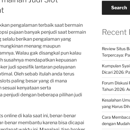
Search
at
ukkan pengalaman terbaik saat bermain
Recent 
i opsi pujaan banyak penjudi saat bermain
g selalu berikan pengalaman yang
kemungkinan menang maupun
Review Situs 
amnya. Walau gak disangkal pun kalau
Terpercaya: P
sih susahnya mendapatkan kepuasan
Kumpulan Syair
oker judi spesifik lantaran pelayanan
Dicari 2026: 
timal. Oleh sebab itulah anda terus
slots paling besar yang di mana
Forum Diskusi P
h sesuai kenyataan serta
Tahun 2026: An
penjudi dengan beberapa pilihan judi
Kesalahan Um
yang Harus Dih
s online di kala saat ini, benar-benar
Cara Membaca 
ar-benar membantu karena bisa dicapai
dengan Mudah u
terdapat waktu ini. Manalagi, tiap broker