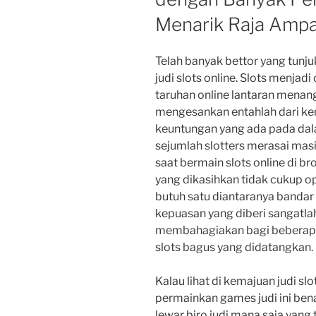
Menarik Raja Amp
Telah banyak bettor yang tunj
judi slots online. Slots menjad
taruhan online lantaran menan
mengesankan entahlah dari 
keuntungan yang ada pada dal
sejumlah slotters merasai ma
saat bermain slots online di br
yang dikasihkan tidak cukup op
butuh satu diantaranya bandar 
kepuasan yang diberi sangatla
membahagiakan bagi beberapa 
slots bagus yang didatangkan.
Kalau lihat di kemajuan judi slot
permainkan games judi ini ben
lewar biro judi mana saja yang 