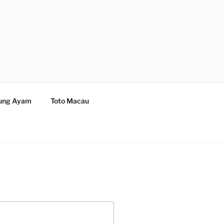
ung Ayam
Toto Macau