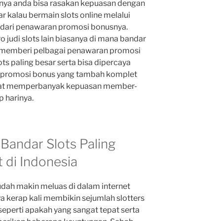
nya anda bisa rasakan kepuasan dengan
 kalau bermain slots online melalui
tu dari penawaran promosi bonusnya.
 judi slots lain biasanya di mana bandar
la memberi pelbagai penawaran promosi
ots paling besar serta bisa dipercaya
promosi bonus yang tambah komplet
apat memperbanyak kepuasan member-
p harinya.
 Bandar Slots Paling
 di Indonesia
 udah makin meluas di dalam internet
a kerap kali membikin sejumlah slotters
seperti apakah yang sangat tepat serta