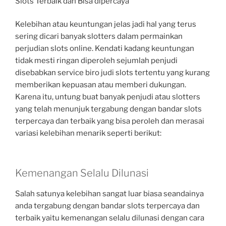
Slots Terbaik dan Bisa dipercaya
Kelebihan atau keuntungan jelas jadi hal yang terus
sering dicari banyak slotters dalam permainkan
perjudian slots online. Kendati kadang keuntungan
tidak mesti ringan diperoleh sejumlah penjudi
disebabkan service biro judi slots tertentu yang kurang
memberikan kepuasan atau memberi dukungan.
Karena itu, untung buat banyak penjudi atau slotters
yang telah menunjuk tergabung dengan bandar slots
terpercaya dan terbaik yang bisa peroleh dan merasai
variasi kelebihan menarik seperti berikut:
Kemenangan Selalu Dilunasi
Salah satunya kelebihan sangat luar biasa seandainya
anda tergabung dengan bandar slots terpercaya dan
terbaik yaitu kemenangan selalu dilunasi dengan cara