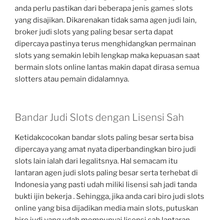
anda perlu pastikan dari beberapa jenis games slots
yang disajikan. Dikarenakan tidak sama agen judi lain,
broker judi slots yang paling besar serta dapat
dipercaya pastinya terus menghidangkan permainan
slots yang semakin lebih lengkap maka kepuasan saat
bermain slots online lantas makin dapat dirasa semua
slotters atau pemain didalamnya.
Bandar Judi Slots dengan Lisensi Sah
Ketidakcocokan bandar slots paling besar serta bisa
dipercaya yang amat nyata diperbandingkan biro judi
slots lain ialah dari legalitsnya. Hal semacam itu
lantaran agen judi slots paling besar serta terhebat di
Indonesia yang pasti udah miliki lisensi sah jadi tanda
bukti ijin bekerja . Sehingga, jika anda cari biro judi slots
online yang bisa dijadikan media main slots, putuskan