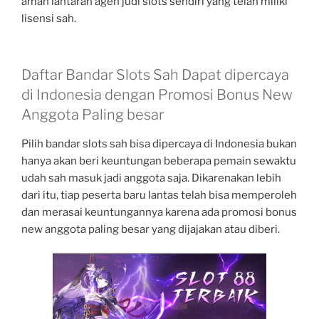
aman lantaran agen judi slots sendiri yang telah miliki
lisensi sah.
Daftar Bandar Slots Sah Dapat dipercaya
di Indonesia dengan Promosi Bonus New
Anggota Paling besar
Pilih bandar slots sah bisa dipercaya di Indonesia bukan
hanya akan beri keuntungan beberapa pemain sewaktu
udah sah masuk jadi anggota saja. Dikarenakan lebih
dari itu, tiap peserta baru lantas telah bisa memperoleh
dan merasai keuntungannya karena ada promosi bonus
new anggota paling besar yang dijajakan atau diberi.