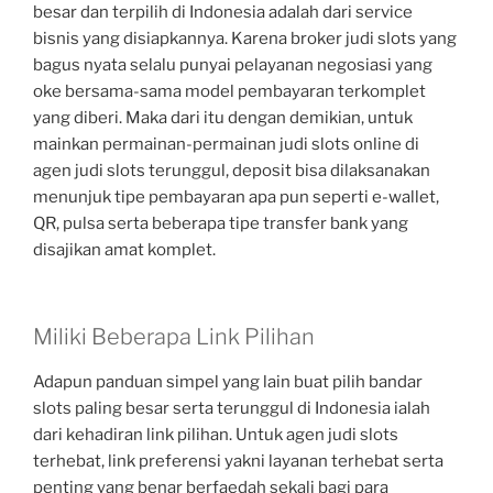
besar dan terpilih di Indonesia adalah dari service
bisnis yang disiapkannya. Karena broker judi slots yang
bagus nyata selalu punyai pelayanan negosiasi yang
oke bersama-sama model pembayaran terkomplet
yang diberi. Maka dari itu dengan demikian, untuk
mainkan permainan-permainan judi slots online di
agen judi slots terunggul, deposit bisa dilaksanakan
menunjuk tipe pembayaran apa pun seperti e-wallet,
QR, pulsa serta beberapa tipe transfer bank yang
disajikan amat komplet.
Miliki Beberapa Link Pilihan
Adapun panduan simpel yang lain buat pilih bandar
slots paling besar serta terunggul di Indonesia ialah
dari kehadiran link pilihan. Untuk agen judi slots
terhebat, link preferensi yakni layanan terhebat serta
penting yang benar berfaedah sekali bagi para