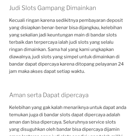
Judi Slots Gampang Dimainkan
Kecuali ringan karena sedikitnya pembayaran deposit
yang disiapkan benar-benar bisa dijangkau, kelebihan
yang sekalian jadi keuntungan main di bandar slots
terbaik dan terpercaya ialah judi slots yang selalu
ringan dimainkan. Sama hal yang kami ungkapkan
diawalnya, judi slots yang simpel untuk dimainkan di
bandar dapat dipercaya karena ditopang pelayanan 24
jam maka akses dapat setiap waktu.
Aman serta Dapat dipercaya
Kelebihan yang gak kalah menariknya untuk dapat anda
temukan juga di bandar slots dapat dipercaya adalah
aman dan bisa dipercaya. Seluruhnya service slots
yang disuguhkan oleh bandar bisa dipercaya dijamin