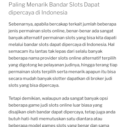
Paling Menarik Bandar Slots Dapat
dipercaya di Indonesia
Sebenarnya, apabila bercakap terkait jumlah beberapa
jenis permainan slots online, benar-benar ada sangat
banyak alternatif permainan slots yang bisa kita dapati
melalui bandar slots dapat dipercaya di Indonesia. Hal
semacam itu lantas tak lepas dari selalu banyak
beberapa nama provider slots online alternatif terpilih
yang digotong ke pelayanan judinya, hingga terang tiap
permainan slots terpilih serta menarik apapun itu bisa
secara mudah banyak slotter dapatkan di broker judi
slots yang bisa dipercaya.
Tetapi demikian, walaupun ada sangat banyak opsi
beberapa game judi slots online luar biasa yang
disajikan oleh bandar dapat dipercaya, tetap juga anda
butuh hati-hati memutuskan satu diantara atau
beberapa model games slots yang benar dan sama