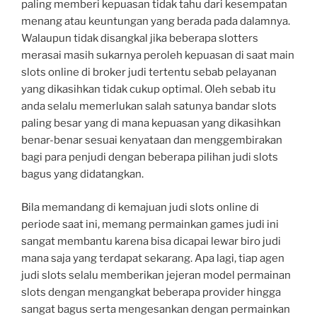
paling memberi kepuasan tidak tahu dari kesempatan
menang atau keuntungan yang berada pada dalamnya.
Walaupun tidak disangkal jika beberapa slotters
merasai masih sukarnya peroleh kepuasan di saat main
slots online di broker judi tertentu sebab pelayanan
yang dikasihkan tidak cukup optimal. Oleh sebab itu
anda selalu memerlukan salah satunya bandar slots
paling besar yang di mana kepuasan yang dikasihkan
benar-benar sesuai kenyataan dan menggembirakan
bagi para penjudi dengan beberapa pilihan judi slots
bagus yang didatangkan.
Bila memandang di kemajuan judi slots online di
periode saat ini, memang permainkan games judi ini
sangat membantu karena bisa dicapai lewar biro judi
mana saja yang terdapat sekarang. Apa lagi, tiap agen
judi slots selalu memberikan jejeran model permainan
slots dengan mengangkat beberapa provider hingga
sangat bagus serta mengesankan dengan permainkan