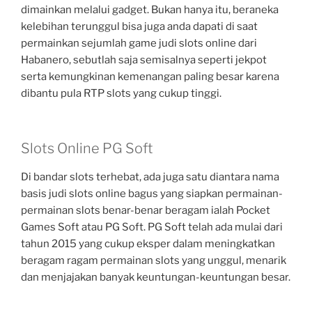
dimainkan melalui gadget. Bukan hanya itu, beraneka
kelebihan terunggul bisa juga anda dapati di saat
permainkan sejumlah game judi slots online dari
Habanero, sebutlah saja semisalnya seperti jekpot
serta kemungkinan kemenangan paling besar karena
dibantu pula RTP slots yang cukup tinggi.
Slots Online PG Soft
Di bandar slots terhebat, ada juga satu diantara nama
basis judi slots online bagus yang siapkan permainan-
permainan slots benar-benar beragam ialah Pocket
Games Soft atau PG Soft. PG Soft telah ada mulai dari
tahun 2015 yang cukup eksper dalam meningkatkan
beragam ragam permainan slots yang unggul, menarik
dan menjajakan banyak keuntungan-keuntungan besar.