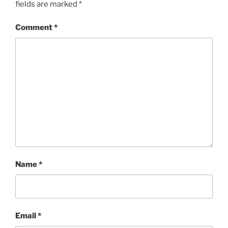
fields are marked
*
Comment
*
Name
*
Email
*