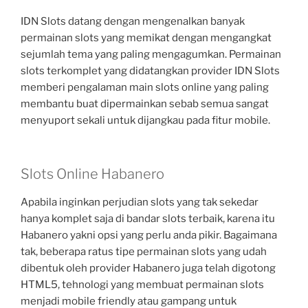
IDN Slots datang dengan mengenalkan banyak
permainan slots yang memikat dengan mengangkat
sejumlah tema yang paling mengagumkan. Permainan
slots terkomplet yang didatangkan provider IDN Slots
memberi pengalaman main slots online yang paling
membantu buat dipermainkan sebab semua sangat
menyuport sekali untuk dijangkau pada fitur mobile.
Slots Online Habanero
Apabila inginkan perjudian slots yang tak sekedar
hanya komplet saja di bandar slots terbaik, karena itu
Habanero yakni opsi yang perlu anda pikir. Bagaimana
tak, beberapa ratus tipe permainan slots yang udah
dibentuk oleh provider Habanero juga telah digotong
HTML5, tehnologi yang membuat permainan slots
menjadi mobile friendly atau gampang untuk