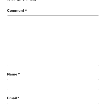
Comment
*
Name
*
Email
*