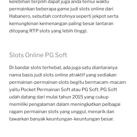
kelebihan terpilih dapat juga anda temui waktu
permainkan beberapa game judi slots online dari
Habanero, sebutlah contohnya seperti jekpot serta
kemungkinan kemenangan paling besar lantaran
ditopang RTP slots yang lebih tinggi.
Slots Online PG Soft
Di bandar slots terhebat, ada juga satu diantaranya
nama basis judi slots online atraktif yang sediakan
permainan-permainan slots begitu bermacam-macam
yaitu Pocket Permainan Soft atau PG Soft. PG Soft
udah datang dari mulai tahun 2015 yang cukup
memiliki pengalaman dalam meningkatkan pelbagai
ragam permainan slots yang unggul, menarik dan
tawarkan banyak keuntungan-keuntungan besar.