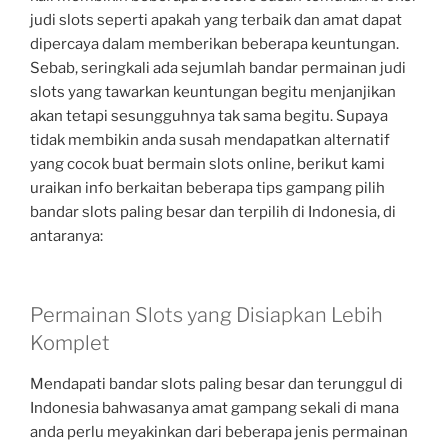
judi slots seperti apakah yang terbaik dan amat dapat
dipercaya dalam memberikan beberapa keuntungan.
Sebab, seringkali ada sejumlah bandar permainan judi
slots yang tawarkan keuntungan begitu menjanjikan
akan tetapi sesungguhnya tak sama begitu. Supaya
tidak membikin anda susah mendapatkan alternatif
yang cocok buat bermain slots online, berikut kami
uraikan info berkaitan beberapa tips gampang pilih
bandar slots paling besar dan terpilih di Indonesia, di
antaranya:
Permainan Slots yang Disiapkan Lebih
Komplet
Mendapati bandar slots paling besar dan terunggul di
Indonesia bahwasanya amat gampang sekali di mana
anda perlu meyakinkan dari beberapa jenis permainan