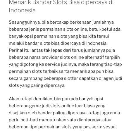
Menarik Bandar Slots Bisa dipercaya di
Indonesia
Sesungguhnya, bila bercakap berkenaan jumlahnya
beberapa jenis permainan slots online, betul-betul ada
banyak opsi permainan slots yang bisa kita temui
melalui bandar slots bisa dipercaya di Indonesia.
Perihal itu lantas tak lepas dari terus jumlahnya pula
beberapa nama provider slots online alternatif terpilih
yang digotong ke service judinya, maka terang tiap-tiap
permainan slots terbaik serta menarik apa pun bisa
secara gampang beberapa slotter dapatkan di agen judi
slots yang paling dipercaya.
Akan tetapi demikian, biarpun ada banyak opsi
beberapa game judi slots online luar biasa yang
disajikan oleh bandar paling dipercaya, tetap juga anda
perlu hati-hati memutuskan satu diantaranya atau
beberapa tipe permainan slots yang pas serta sesuai