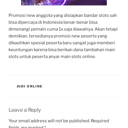
Promosi new anggota yang disiapkan bandar slots sah
bisa dipercaya di Indonesia benar-benar bisa
dimenangi pemain cuma 1x saja diawalnya. Akan tetapi
demikian, tersedianya promosi new peserta yang
dikasihkan spesial peserta baru sangat juga memberi
keuntungan karena bisa berikan dana tambahan main
slots untuk peserta anyar main slots online.
CATEGORIES
JUDI ONLINE
Leave a Reply
Your email address will not be published.
Required
fields are marked
*