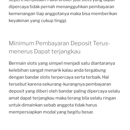
dipercaya tidak pernah menangguhkan pembayaran
kemenangan tiap anggotanya maka bisa memberikan
keyakinan yang cukup tinggi.
Minimum Pembayaran Deposit Terus-
menerus Dapat terjangkau
Bermain slots yang simpel menjadi satu diantaranya
kelebihan sangat menarik kalau anda tergabung
dengan bandar slots terpercaya serta terbaik. Hal
tersebut karena sekurang-kurangnya pembayaran
deposit yang diberi oleh bandar paling dipercaya selalu
amat dapat terjangkau maka terang bila selalu ringan
untuk dimainkan sebab anggota tidak harus
mempersiapkan modal yang begitu besar.