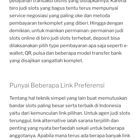
pelayanan transaksi bisnis yang disiapkannya. Karena
biro judi slots yang bagus tentu terus mempunyai
service negosiasi yang paling oke dan metoda
pembayaran terkomplet yang diberi. Hingga dengan
demikian, untuk mainkan permainan-permainan judi
slots online di biro judi slots terhebat, deposit bisa
dilaksanakan pilih type pembayaran apa saja seperti e-
wallet, QR, pulsa dan beberapa model transfer bank
yang disajikan sangatlah komplet.
Punyai Beberapa Link Preferensi
Tentang hal teknik simpel yang lain buat memutuskan
bandar slots paling besar serta terbaik di Indonesia
yaitu dari kemunculan link pilihan. Untuk agen judi slots
terunggul, link alternative ialah sarana terpilih dan
penting yang nyata berfaedah sekali untuk beberapa
anggotanya. Apabila mana terus ada berapa banyak link