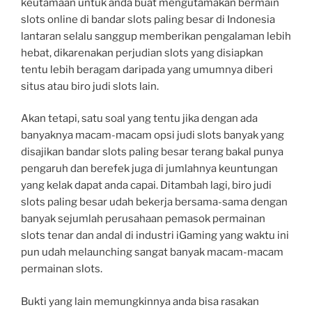
keutamaan untuk anda buat mengutamakan bermain
slots online di bandar slots paling besar di Indonesia
lantaran selalu sanggup memberikan pengalaman lebih
hebat, dikarenakan perjudian slots yang disiapkan
tentu lebih beragam daripada yang umumnya diberi
situs atau biro judi slots lain.
Akan tetapi, satu soal yang tentu jika dengan ada
banyaknya macam-macam opsi judi slots banyak yang
disajikan bandar slots paling besar terang bakal punya
pengaruh dan berefek juga di jumlahnya keuntungan
yang kelak dapat anda capai. Ditambah lagi, biro judi
slots paling besar udah bekerja bersama-sama dengan
banyak sejumlah perusahaan pemasok permainan
slots tenar dan andal di industri iGaming yang waktu ini
pun udah melaunching sangat banyak macam-macam
permainan slots.
Bukti yang lain memungkinnya anda bisa rasakan