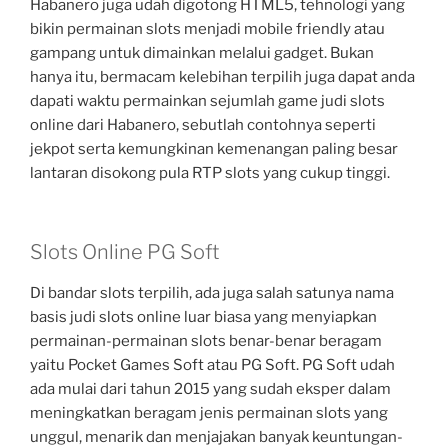
Habanero juga udah digotong HTML5, tehnologi yang
bikin permainan slots menjadi mobile friendly atau
gampang untuk dimainkan melalui gadget. Bukan
hanya itu, bermacam kelebihan terpilih juga dapat anda
dapati waktu permainkan sejumlah game judi slots
online dari Habanero, sebutlah contohnya seperti
jekpot serta kemungkinan kemenangan paling besar
lantaran disokong pula RTP slots yang cukup tinggi.
Slots Online PG Soft
Di bandar slots terpilih, ada juga salah satunya nama
basis judi slots online luar biasa yang menyiapkan
permainan-permainan slots benar-benar beragam
yaitu Pocket Games Soft atau PG Soft. PG Soft udah
ada mulai dari tahun 2015 yang sudah eksper dalam
meningkatkan beragam jenis permainan slots yang
unggul, menarik dan menjajakan banyak keuntungan-