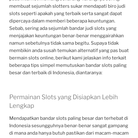
membuat sejumlah slotters sukar mendapati biro judi
slots seperti apakah yang terbaik serta sangat dapat
dipercaya dalam memberi beberapa keuntungan.
Sebab, sering ada sejumlah bandar judi slots yang
menjajakan keuntungan benar-benar menggairahkan
namun sebetulnya tidak sama begitu. Supaya tidak
membikin anda susah temukan alternatif yang pas buat
bermain slots online, berikut kami jelaskan info terkait
beberapa tips simpel memutuskan bandar slots paling
besar dan terbaik di Indonesia, diantaranya:
Permainan Slots yang Disiapkan Lebih
Lengkap
Mendapatkan bandar slots paling besar dan terhebat di
Indonesia sesungguhnya benar-benar sangat gampang
di mana anda hanya butuh pastikan dari macam-macam