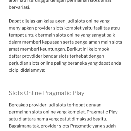
alternatif terunggul dengan permainan slots amat
bervariasi.
Dapat dijelaskan kalau agen judi slots online yang
menyiapkan provider slots komplet yaitu fasilitas atau
tempat untuk bermain slots online yang sangat baik
dalam memberi kepuasan serta pengalaman main slots
amat memberi keuntungan. Berikut ini kelompok
daftar provdider bandar slots terhebat dengan
perjudian slots online paling beraneka yang dapat anda
cicipi didalamnya:
Slots Online Pragmatic Play
Bercakap provider judi slots terhebat dengan
permainan slots online yang komplet, Pragmatic Play
satu diantara nama yang patut dimaksud begitu.
Bagaimana tak, provider slots Pragmatic yang sudah