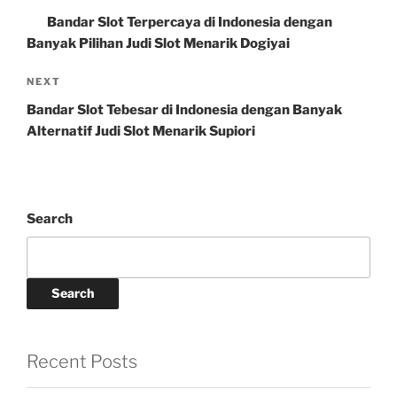
navigation
Post
Bandar Slot Terpercaya di Indonesia dengan
Banyak Pilihan Judi Slot Menarik Dogiyai
Next
NEXT
Post
Bandar Slot Tebesar di Indonesia dengan Banyak
Alternatif Judi Slot Menarik Supiori
Search
Search
Recent Posts