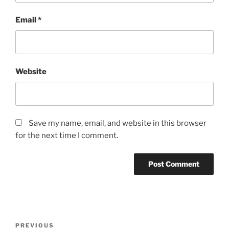
Email
*
Website
Save my name, email, and website in this browser
for the next time I comment.
Post
Previous
PREVIOUS