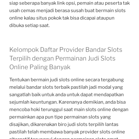
siap seberapa banyak link opsi, pemain atau peserta tak
usah cemas menjadi berasa susah buat bermain slots
online kalau situs pokok tak bisa dicapai ataupun
dibuka setiap saat.
Kelompok Daftar Provider Bandar Slots
Terpilih dengan Permainan Judi Slots
Online Paling Banyak
Tentukan bermain judi slots online secara tergabung
melalui bandar slots terbaik pastilah jadi modal yang
sangatlah baik untuk anda untuk dapat mendapatkan
sejumlah keuntungan. Karenanya demikian, anda bisa
mencoba hoki terunggul saat main slots online dengan
permainkan apa pun tipe permainan slots yang
disajikan, dikarenakan biro judi slots terpilih lantas
pastilah telah membawa banyak provider slots online