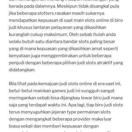
berada pada dalamnya. Meskipun tidak disangkal pula
jika beberapa slotters rasakan masih sukarnya
mendapatkan kepuasan di saat main slots online di biro
judi khusus lantaran pelayanan yang dikasihkan
kuranglah cukup maksimum. Oleh sebab itulah anda
selalu butuh satu diantara bandar slots paling besar
yang di mana kepuasan yang dikasihkan amat seperti
kenyataan juga menggembirakan untuk beberapa
penjudi dengan beberapa pilihan judi slots atraktif yang
didatangkan.
Bila lihat pada kemajuan judi slots online di era saat ini,
betul-betul mainkan games judi ini sungguh sangat
meringankan sebab bisa dijangkau lewar biro judi mana
saja yang terdapat waktu ini. Apa lagi, tiap biro judi slots
terus menyuguhkan jejeran type permainan slots
dengan mengangkat beberapa provider maka luar
biasa sekali dan memberi kepuasan dengan