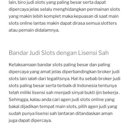
lain, biro judi slots yang paling besar serta dapat
dipercaya jelas selalu menghidangkan permainan slots
yang makin lebih komplet maka kepuasan di saat main
slots online lantas makin dapat dirasa semua slotters
atau pemain didalamnya.
Bandar Judi Slots dengan Lisensi Sah
Ketaksamaan bandar slots paling besar dan paling
dipercaya yang amat jelas diperbandingkan broker judi
slots lain ialah dari legalitsnya. Hal itu sebab broker judi
slots paling besar serta terbaik di Indonesia tentunya
telah miliki lisensi sah menjadi sinyal bukti ijin bekerja .
Sehingga, kalau anda cari agen judi slots online yang
bakal dijadikan tempat main slots, pilih agen judi yang
sudah punya lisensi sah lantaran ditandaskan aman
juga dapat dipercaya.