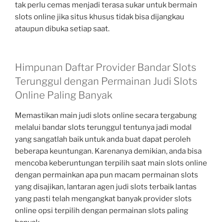
tak perlu cemas menjadi terasa sukar untuk bermain
slots online jika situs khusus tidak bisa dijangkau
ataupun dibuka setiap saat.
Himpunan Daftar Provider Bandar Slots
Terunggul dengan Permainan Judi Slots
Online Paling Banyak
Memastikan main judi slots online secara tergabung
melalui bandar slots terunggul tentunya jadi modal
yang sangatlah baik untuk anda buat dapat peroleh
beberapa keuntungan. Karenanya demikian, anda bisa
mencoba keberuntungan terpilih saat main slots online
dengan permainkan apa pun macam permainan slots
yang disajikan, lantaran agen judi slots terbaik lantas
yang pasti telah mengangkat banyak provider slots
online opsi terpilih dengan permainan slots paling