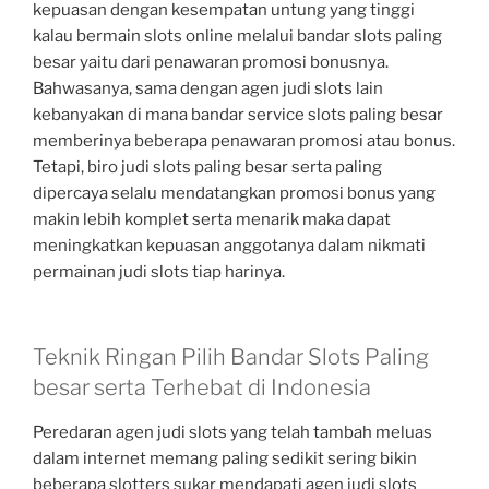
kepuasan dengan kesempatan untung yang tinggi
kalau bermain slots online melalui bandar slots paling
besar yaitu dari penawaran promosi bonusnya.
Bahwasanya, sama dengan agen judi slots lain
kebanyakan di mana bandar service slots paling besar
memberinya beberapa penawaran promosi atau bonus.
Tetapi, biro judi slots paling besar serta paling
dipercaya selalu mendatangkan promosi bonus yang
makin lebih komplet serta menarik maka dapat
meningkatkan kepuasan anggotanya dalam nikmati
permainan judi slots tiap harinya.
Teknik Ringan Pilih Bandar Slots Paling
besar serta Terhebat di Indonesia
Peredaran agen judi slots yang telah tambah meluas
dalam internet memang paling sedikit sering bikin
beberapa slotters sukar mendapati agen judi slots