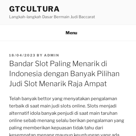
Skip
GTCULTURA
to
Langkah-langkah Dasar Bermain Judi Baccarat
content
Menu
POSTED
18/04/2023
BY
ADMIN
ON
Bandar Slot Paling Menarik di
Indonesia dengan Banyak Pilihan
Judi Slot Menarik Raja Ampat
Telah banyak bettor yang menyatakan pengalaman
terbaik di saat main judi slots online. Slots menjadi
alternatif idola banyak penjudi di saat main taruhan
online sebab menang selalu berikan pengalaman yang
paling memberikan kepuasan tidak tahu dari
kesempatan menang maupun keuntungan yang ada