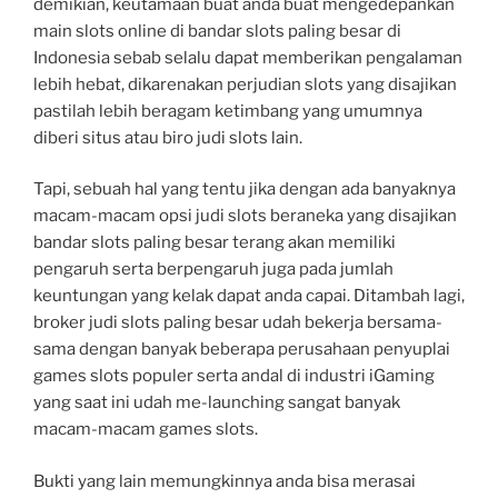
demikian, keutamaan buat anda buat mengedepankan
main slots online di bandar slots paling besar di
Indonesia sebab selalu dapat memberikan pengalaman
lebih hebat, dikarenakan perjudian slots yang disajikan
pastilah lebih beragam ketimbang yang umumnya
diberi situs atau biro judi slots lain.
Tapi, sebuah hal yang tentu jika dengan ada banyaknya
macam-macam opsi judi slots beraneka yang disajikan
bandar slots paling besar terang akan memiliki
pengaruh serta berpengaruh juga pada jumlah
keuntungan yang kelak dapat anda capai. Ditambah lagi,
broker judi slots paling besar udah bekerja bersama-
sama dengan banyak beberapa perusahaan penyuplai
games slots populer serta andal di industri iGaming
yang saat ini udah me-launching sangat banyak
macam-macam games slots.
Bukti yang lain memungkinnya anda bisa merasai