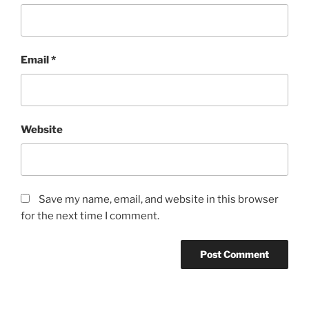
Email
*
Website
Save my name, email, and website in this browser
for the next time I comment.