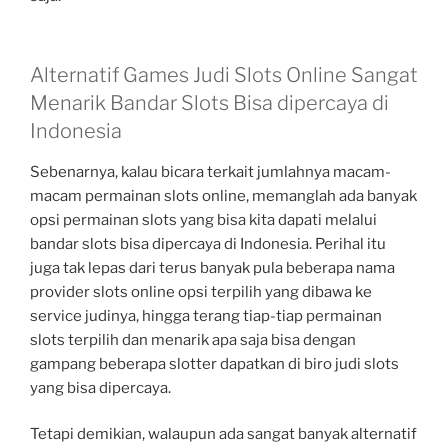
Alternatif Games Judi Slots Online Sangat
Menarik Bandar Slots Bisa dipercaya di
Indonesia
Sebenarnya, kalau bicara terkait jumlahnya macam-
macam permainan slots online, memanglah ada banyak
opsi permainan slots yang bisa kita dapati melalui
bandar slots bisa dipercaya di Indonesia. Perihal itu
juga tak lepas dari terus banyak pula beberapa nama
provider slots online opsi terpilih yang dibawa ke
service judinya, hingga terang tiap-tiap permainan
slots terpilih dan menarik apa saja bisa dengan
gampang beberapa slotter dapatkan di biro judi slots
yang bisa dipercaya.
Tetapi demikian, walaupun ada sangat banyak alternatif