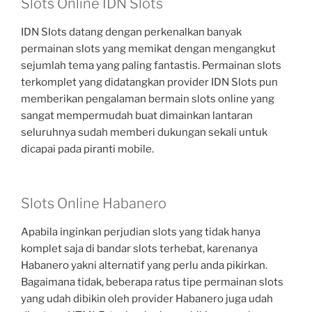
Slots Online IDN Slots
IDN Slots datang dengan perkenalkan banyak
permainan slots yang memikat dengan mengangkut
sejumlah tema yang paling fantastis. Permainan slots
terkomplet yang didatangkan provider IDN Slots pun
memberikan pengalaman bermain slots online yang
sangat mempermudah buat dimainkan lantaran
seluruhnya sudah memberi dukungan sekali untuk
dicapai pada piranti mobile.
Slots Online Habanero
Apabila inginkan perjudian slots yang tidak hanya
komplet saja di bandar slots terhebat, karenanya
Habanero yakni alternatif yang perlu anda pikirkan.
Bagaimana tidak, beberapa ratus tipe permainan slots
yang udah dibikin oleh provider Habanero juga udah