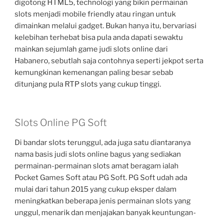
digotong HTML5, technologi yang bikin permainan
slots menjadi mobile friendly atau ringan untuk
dimainkan melalui gadget. Bukan hanya itu, bervariasi
kelebihan terhebat bisa pula anda dapati sewaktu
mainkan sejumlah game judi slots online dari
Habanero, sebutlah saja contohnya seperti jekpot serta
kemungkinan kemenangan paling besar sebab
ditunjang pula RTP slots yang cukup tinggi.
Slots Online PG Soft
Di bandar slots terunggul, ada juga satu diantaranya
nama basis judi slots online bagus yang sediakan
permainan-permainan slots amat beragam ialah
Pocket Games Soft atau PG Soft. PG Soft udah ada
mulai dari tahun 2015 yang cukup eksper dalam
meningkatkan beberapa jenis permainan slots yang
unggul, menarik dan menjajakan banyak keuntungan-