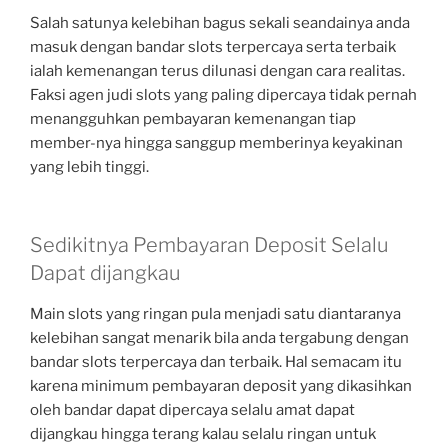
Salah satunya kelebihan bagus sekali seandainya anda
masuk dengan bandar slots terpercaya serta terbaik
ialah kemenangan terus dilunasi dengan cara realitas.
Faksi agen judi slots yang paling dipercaya tidak pernah
menangguhkan pembayaran kemenangan tiap
member-nya hingga sanggup memberinya keyakinan
yang lebih tinggi.
Sedikitnya Pembayaran Deposit Selalu
Dapat dijangkau
Main slots yang ringan pula menjadi satu diantaranya
kelebihan sangat menarik bila anda tergabung dengan
bandar slots terpercaya dan terbaik. Hal semacam itu
karena minimum pembayaran deposit yang dikasihkan
oleh bandar dapat dipercaya selalu amat dapat
dijangkau hingga terang kalau selalu ringan untuk