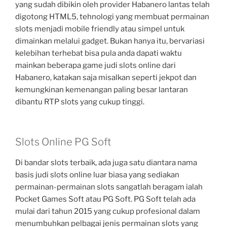
yang sudah dibikin oleh provider Habanero lantas telah
digotong HTML5, tehnologi yang membuat permainan
slots menjadi mobile friendly atau simpel untuk
dimainkan melalui gadget. Bukan hanya itu, bervariasi
kelebihan terhebat bisa pula anda dapati waktu
mainkan beberapa game judi slots online dari
Habanero, katakan saja misalkan seperti jekpot dan
kemungkinan kemenangan paling besar lantaran
dibantu RTP slots yang cukup tinggi.
Slots Online PG Soft
Di bandar slots terbaik, ada juga satu diantara nama
basis judi slots online luar biasa yang sediakan
permainan-permainan slots sangatlah beragam ialah
Pocket Games Soft atau PG Soft. PG Soft telah ada
mulai dari tahun 2015 yang cukup profesional dalam
menumbuhkan pelbagai jenis permainan slots yang