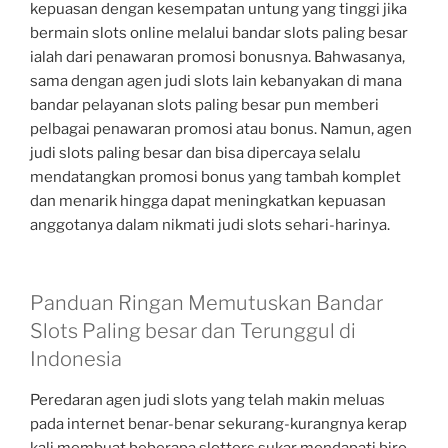
kepuasan dengan kesempatan untung yang tinggi jika
bermain slots online melalui bandar slots paling besar
ialah dari penawaran promosi bonusnya. Bahwasanya,
sama dengan agen judi slots lain kebanyakan di mana
bandar pelayanan slots paling besar pun memberi
pelbagai penawaran promosi atau bonus. Namun, agen
judi slots paling besar dan bisa dipercaya selalu
mendatangkan promosi bonus yang tambah komplet
dan menarik hingga dapat meningkatkan kepuasan
anggotanya dalam nikmati judi slots sehari-harinya.
Panduan Ringan Memutuskan Bandar
Slots Paling besar dan Terunggul di
Indonesia
Peredaran agen judi slots yang telah makin meluas
pada internet benar-benar sekurang-kurangnya kerap