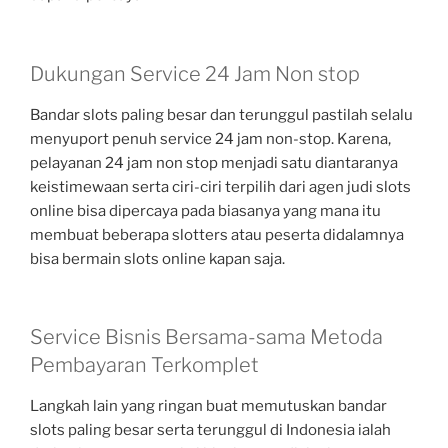
Dukungan Service 24 Jam Non stop
Bandar slots paling besar dan terunggul pastilah selalu
menyuport penuh service 24 jam non-stop. Karena,
pelayanan 24 jam non stop menjadi satu diantaranya
keistimewaan serta ciri-ciri terpilih dari agen judi slots
online bisa dipercaya pada biasanya yang mana itu
membuat beberapa slotters atau peserta didalamnya
bisa bermain slots online kapan saja.
Service Bisnis Bersama-sama Metoda
Pembayaran Terkomplet
Langkah lain yang ringan buat memutuskan bandar
slots paling besar serta terunggul di Indonesia ialah