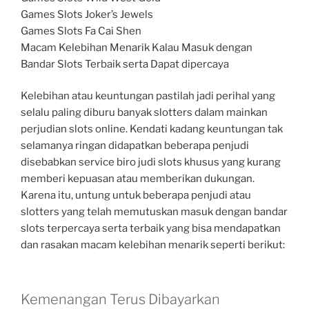
Games Slots Joker’s Jewels
Games Slots Fa Cai Shen
Macam Kelebihan Menarik Kalau Masuk dengan
Bandar Slots Terbaik serta Dapat dipercaya
Kelebihan atau keuntungan pastilah jadi perihal yang
selalu paling diburu banyak slotters dalam mainkan
perjudian slots online. Kendati kadang keuntungan tak
selamanya ringan didapatkan beberapa penjudi
disebabkan service biro judi slots khusus yang kurang
memberi kepuasan atau memberikan dukungan.
Karena itu, untung untuk beberapa penjudi atau
slotters yang telah memutuskan masuk dengan bandar
slots terpercaya serta terbaik yang bisa mendapatkan
dan rasakan macam kelebihan menarik seperti berikut:
Kemenangan Terus Dibayarkan