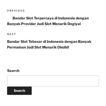
Post
Previous
PREVIOUS
navigation
Post
Bandar Slot Terpercaya di Indonesia dengan
Banyak Provider Judi Slot Menarik Dogiyai
Next
NEXT
Post
Bandar Slot Tebesar di Indonesia dengan Banyak
Permainan Judi Slot Menarik Oksibil
Search
Search