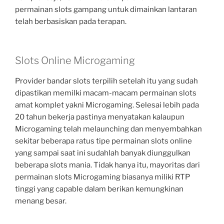
permainan slots gampang untuk dimainkan lantaran
telah berbasiskan pada terapan.
Slots Online Microgaming
Provider bandar slots terpilih setelah itu yang sudah
dipastikan memilki macam-macam permainan slots
amat komplet yakni Microgaming. Selesai lebih pada
20 tahun bekerja pastinya menyatakan kalaupun
Microgaming telah melaunching dan menyembahkan
sekitar beberapa ratus tipe permainan slots online
yang sampai saat ini sudahlah banyak diunggulkan
beberapa slots mania. Tidak hanya itu, mayoritas dari
permainan slots Microgaming biasanya miliki RTP
tinggi yang capable dalam berikan kemungkinan
menang besar.