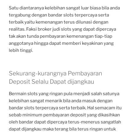
Satu diantaranya kelebihan sangat luar biasa bila anda
tergabung dengan bandar slots terpercaya serta
terbaik yaitu kemenangan terus dilunasi dengan
realitas. Faksi broker judi slots yang dapat dipercaya
tak akan tunda pembayaran kemenangan tiap-tiap
anggotanya hingga dapat memberi keyakinan yang
lebih tinggi.
Sekurang-kurangnya Pembayaran
Deposit Selalu Dapat dijangkau
Bermain slots yang ringan pula menjadi salah satunya
kelebihan sangat menarik bila anda masuk dengan
bandar slots terpercaya serta terbaik. Hal semacam itu
sebab minimum pembayaran deposit yang dikasihkan
oleh bandar dapat dipercaya terus-menerus sangatlah
dapat dijangkau maka terang bila terus ringan untuk