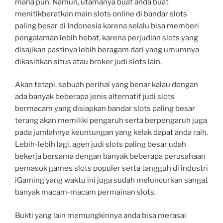
mana pun. Namun, utamanya buat anda buat
menitikberatkan main slots online di bandar slots
paling besar di Indonesia karena selalu bisa memberi
pengalaman lebih hebat, karena perjudian slots yang
disajikan pastinya lebih beragam dari yang umumnya
dikasihkan situs atau broker judi slots lain.
Akan tetapi, sebuah perihal yang benar kalau dengan
ada banyak beberapa jenis alternatif judi slots
bermacam yang disiapkan bandar slots paling besar
terang akan memiliki pengaruh serta berpengaruh juga
pada jumlahnya keuntungan yang kelak dapat anda raih.
Lebih-lebih lagi, agen judi slots paling besar udah
bekerja bersama dengan banyak beberapa perusahaan
pemasok games slots populer serta tangguh di industri
iGaming yang waktu ini juga sudah meluncurkan sangat
banyak macam-macam permainan slots.
Bukti yang lain memungkinnya anda bisa merasai