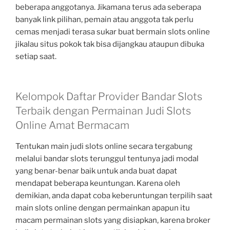
beberapa anggotanya. Jikamana terus ada seberapa
banyak link pilihan, pemain atau anggota tak perlu
cemas menjadi terasa sukar buat bermain slots online
jikalau situs pokok tak bisa dijangkau ataupun dibuka
setiap saat.
Kelompok Daftar Provider Bandar Slots
Terbaik dengan Permainan Judi Slots
Online Amat Bermacam
Tentukan main judi slots online secara tergabung
melalui bandar slots terunggul tentunya jadi modal
yang benar-benar baik untuk anda buat dapat
mendapat beberapa keuntungan. Karena oleh
demikian, anda dapat coba keberuntungan terpilih saat
main slots online dengan permainkan apapun itu
macam permainan slots yang disiapkan, karena broker