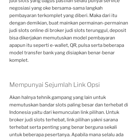
judi slots yang bagus pastilah selalu punyai service
negosiasi yang oke bersama-sama langkah
pembayaran terkomplet yang diberi. Maka dari itu
dengan demikian, buat mainkan permainan-permainan
judi slots online di broker judi slots terunggul, deposit
bisa dikerjakan memutuskan model pembayaran
apapun itu seperti e-wallet, QR, pulsa serta beberapa
model transfer bank yang disiapkan benar-benar
komplet.
Mempunyai Sejumlah Link Opsi
Akan halnya tehnik gampang yang lain untuk
memutuskan bandar slots paling besar dan terhebat di
Indonesia yaitu dari kemunculan link pilihan. Untuk
broker judi slots terhebat, link pilihan yakni sarana
terhebat serta penting yang benar berguna sekali
untuk beberapa pesertanya. Apabila mana selalu ada