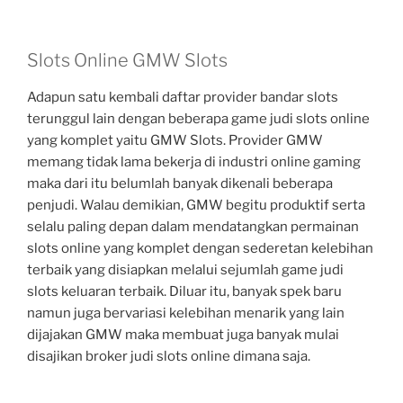
Slots Online GMW Slots
Adapun satu kembali daftar provider bandar slots
terunggul lain dengan beberapa game judi slots online
yang komplet yaitu GMW Slots. Provider GMW
memang tidak lama bekerja di industri online gaming
maka dari itu belumlah banyak dikenali beberapa
penjudi. Walau demikian, GMW begitu produktif serta
selalu paling depan dalam mendatangkan permainan
slots online yang komplet dengan sederetan kelebihan
terbaik yang disiapkan melalui sejumlah game judi
slots keluaran terbaik. Diluar itu, banyak spek baru
namun juga bervariasi kelebihan menarik yang lain
dijajakan GMW maka membuat juga banyak mulai
disajikan broker judi slots online dimana saja.