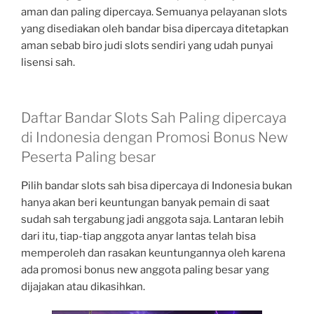
aman dan paling dipercaya. Semuanya pelayanan slots
yang disediakan oleh bandar bisa dipercaya ditetapkan
aman sebab biro judi slots sendiri yang udah punyai
lisensi sah.
Daftar Bandar Slots Sah Paling dipercaya
di Indonesia dengan Promosi Bonus New
Peserta Paling besar
Pilih bandar slots sah bisa dipercaya di Indonesia bukan
hanya akan beri keuntungan banyak pemain di saat
sudah sah tergabung jadi anggota saja. Lantaran lebih
dari itu, tiap-tiap anggota anyar lantas telah bisa
memperoleh dan rasakan keuntungannya oleh karena
ada promosi bonus new anggota paling besar yang
dijajakan atau dikasihkan.