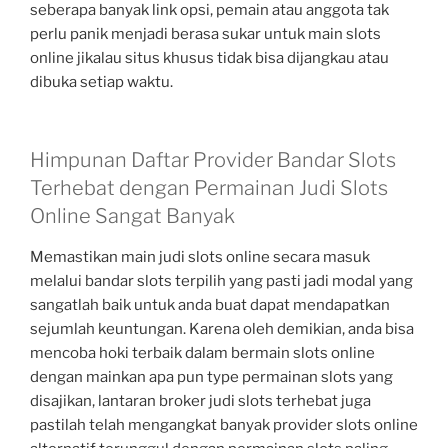
seberapa banyak link opsi, pemain atau anggota tak
perlu panik menjadi berasa sukar untuk main slots
online jikalau situs khusus tidak bisa dijangkau atau
dibuka setiap waktu.
Himpunan Daftar Provider Bandar Slots
Terhebat dengan Permainan Judi Slots
Online Sangat Banyak
Memastikan main judi slots online secara masuk
melalui bandar slots terpilih yang pasti jadi modal yang
sangatlah baik untuk anda buat dapat mendapatkan
sejumlah keuntungan. Karena oleh demikian, anda bisa
mencoba hoki terbaik dalam bermain slots online
dengan mainkan apa pun type permainan slots yang
disajikan, lantaran broker judi slots terhebat juga
pastilah telah mengangkat banyak provider slots online