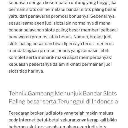
kepuasan dengan kesempatan untung yang tinggi jika
bermain slots online melalui bandar slots paling besar
yaitu dari penawaran promosi bonusnya. Sebenarnya,
sesuai sama agen judi slots lain normalnya di mana
bandar pelayanan slots paling besar memberi pelbagai
penawaran promosi atau bonus. Namun, broker judi
slots paling besar dan bisa dipercaya terus-menerus
mendatangkan promosi bonus yang semakin lebih
komplet serta menarik maka dapat memperbanyak
kepuasan pesertanya dalam nikmati permainan judi
slots tiap harinya.
Tehnik Gampang Menunjuk Bandar Slots
Paling besar serta Terunggul di Indonesia
Peredaran broker judi slots yang telah makin meluas
pada internet betul-betul sekurangnya kerap kali bikin
beberapa slotters susah temukan agen judi slots