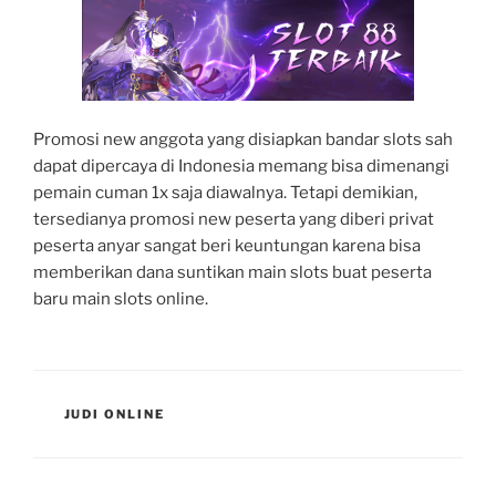
Promosi new anggota yang disiapkan bandar slots sah
dapat dipercaya di Indonesia memang bisa dimenangi
pemain cuman 1x saja diawalnya. Tetapi demikian,
tersedianya promosi new peserta yang diberi privat
peserta anyar sangat beri keuntungan karena bisa
memberikan dana suntikan main slots buat peserta
baru main slots online.
CATEGORIES
JUDI ONLINE