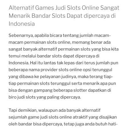
Alternatif Games Judi Slots Online Sangat
Menarik Bandar Slots Dapat dipercaya di
Indonesia
Sebenarnya, apabila bicara tentang jumlah macam-
macam permainan slots online, memang benar ada
sangat banyak alternatif permainan slots yang bisa kita
temui melalui bandar slots dapat dipercaya di
Indonesia. Hal itu lantas tak lepas dari terus jumlah pun
beberapa nama provider slots online opsi terunggul
yang dibawa ke pelayanan judinya, maka terang tiap-
tiap permainan slots terunggul serta menarik apa pun
bisa dengan gampang beberapa slotter dapatkan di
biro judi slots yang paling dipercaya.
Tapi demikian, walaupun ada banyak alternatif
sejumlah game judi slots online atraktif yang disajikan
oleh bandar bisa dipercaya, tetap juga anda butuh hati-