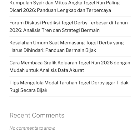
Kumpulan Syair dan Mitos Angka Togel Run Paling
Dicari 2026: Panduan Lengkap dan Terpercaya
Forum Diskusi Prediksi Togel Derby Terbesar di Tahun
2026: Analisis Tren dan Strategi Bermain
Kesalahan Umum Saat Memasang Togel Derby yang
Harus Dihindari: Panduan Bermain Bijak
Cara Membaca Grafik Keluaran Togel Run 2026 dengan
Mudah untuk Analisis Data Akurat
Tips Mengelola Modal Taruhan Togel Derby agar Tidak
Rugi Secara Bijak
Recent Comments
No comments to show.