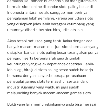
demikian, keutamaan buat anda buat mengutamakan
bermain slots online di bandar slots paling besar di
Indonesia lantaran selalu sanggup memberinya
pengalaman lebih gemilang, karena perjudian slots
yang disiapkan jelas lebih beragam ketimbang yang
umumnya diberi situs atau biro judi slots lain.
Akan tetapi, satu soal yang tentu kalau dengan ada
banyak macam-macam opsi judi slots bermacam yang
disiapkan bandar slots paling besar terang akan punya
pengaruh serta berpengaruh juga di jumlah
keuntungan yang kelak dapat anda dapatkan. Lebih-
lebih lagi, biro judi slots paling besar sudah bekerja
bersama dengan banyak beberapa perusahaan
penyuplai games slots termasyhur serta andal di
industri iGaming yang waktu ini juga sudah
melaunching banyak macam-macam games slots.
Bukti yang lain memungkinkannya anda bisa merasai