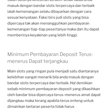
masuk dengan bandar slots terpercaya dan terbaik
ialah kemenangan selalu dibayarkan dengan cara
sesuai kenyataan. Faksi biro judi slots yang bisa
dipercaya tak akan menangguhkan pembayaran
kemenangan tiap-tiap pesertanya maka dari itu dapat
memberinya keyakinan yang lebih tinggi.
Minimum Pembayaran Deposit Terus-
menerus Dapat terjangkau
Main slots yang ringan pula menjadi satu diantaranya
kelebihan sangat menarik bila anda masuk dengan
bandar slots terpercaya dan terbaik. Hal demikian
sebab minimum pembayaran deposit yang dikasihkan
oleh bandar bisa dipercaya terus-menerus amat dapat
dijangkau maka terang apabila terus enteng untuk
dimainkan lantaran peserta tidak harus