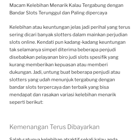
Macam Kelebihan Menarik Kalau Tergabung dengan
Bandar Slots Terunggul dan Paling dipercaya
Kelebihan atau keuntungan jelas jadi perihal yang terus
sering dicari banyak slotters dalam mainkan perjudian
slots online. Kendati pun kadang-kadang keuntungan
tak selamanya simpel diterima beberapa penjudi
disebabkan pelayanan biro judi slots spesifik yang
kurang memberikan kepuasan atau memberi
dukungan. Jadi, untung buat beberapa penjudi atau
slotters yang udah menunjuk tergabung dengan
bandar slots terpercaya dan terbaik yang bisa
mendapat dan rasakan variasi kelebihan menarik
seperti berikut:
Kemenangan Terus Dibayarkan
Salah satunya kelebihan atraktif sekali kalau anda