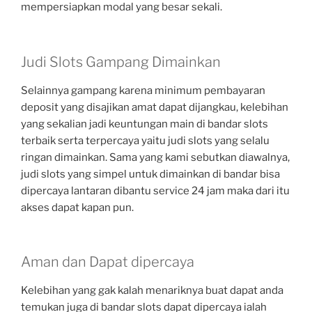
mempersiapkan modal yang besar sekali.
Judi Slots Gampang Dimainkan
Selainnya gampang karena minimum pembayaran
deposit yang disajikan amat dapat dijangkau, kelebihan
yang sekalian jadi keuntungan main di bandar slots
terbaik serta terpercaya yaitu judi slots yang selalu
ringan dimainkan. Sama yang kami sebutkan diawalnya,
judi slots yang simpel untuk dimainkan di bandar bisa
dipercaya lantaran dibantu service 24 jam maka dari itu
akses dapat kapan pun.
Aman dan Dapat dipercaya
Kelebihan yang gak kalah menariknya buat dapat anda
temukan juga di bandar slots dapat dipercaya ialah