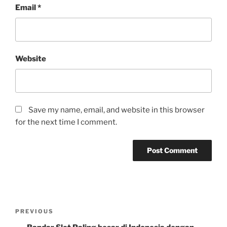
Email
*
Website
Save my name, email, and website in this browser
for the next time I comment.
Post
Previous
PREVIOUS
navigation
Post