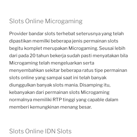
Slots Online Microgaming
Provider bandar slots terhebat seterusnya yang telah
dipastikan memilki beberapa jenis permainan slots
begitu komplet merupakan Microgaming. Seusai lebih
dari pada 20 tahun bekerja sudah pasti menyatakan bila
Microgaming telah mengeluarkan serta
menyembahkan sekitar beberapa ratus tipe permainan
slots online yang sampai saat ini telah banyak
diunggulkan banyak slots mania. Disamping itu,
kebanyakan dari permainan slots Microgaming
normalnya memiliki RTP tinggi yang capable dalam
memberi kemungkinan menang besar.
Slots Online IDN Slots