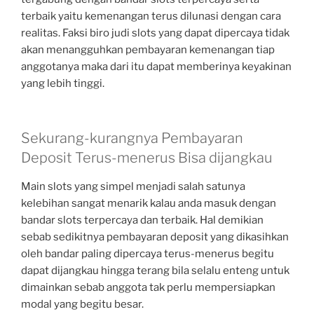
terbaik yaitu kemenangan terus dilunasi dengan cara
realitas. Faksi biro judi slots yang dapat dipercaya tidak
akan menangguhkan pembayaran kemenangan tiap
anggotanya maka dari itu dapat memberinya keyakinan
yang lebih tinggi.
Sekurang-kurangnya Pembayaran
Deposit Terus-menerus Bisa dijangkau
Main slots yang simpel menjadi salah satunya
kelebihan sangat menarik kalau anda masuk dengan
bandar slots terpercaya dan terbaik. Hal demikian
sebab sedikitnya pembayaran deposit yang dikasihkan
oleh bandar paling dipercaya terus-menerus begitu
dapat dijangkau hingga terang bila selalu enteng untuk
dimainkan sebab anggota tak perlu mempersiapkan
modal yang begitu besar.