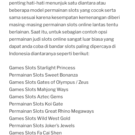
penting hati-hati menunjuk satu diantara atau
beberapa model permainan slots yang cocok serta
sama sesuai karena kesempatan kemenangan diberi
masing-masing permainan slots online lantas tentu
berlainan. Saat itu, untuk sebagian contoh opsi
permainan judi slots online sangat luar biasa yang
dapat anda coba di bandar slots paling dipercaya di
Indonesia diantaranya seperti berikut:
Games Slots Starlight Princess
Permainan Slots Sweet Bonanza
Games Slots Gates of Olympus / Zeus
Games Slots Mahjong Ways
Games Slots Aztec Gems
Permainan Slots Koi Gate
Permainan Slots Great Rhino Megaways
Games Slots Wild West Gold
Permainan Slots Joker’s Jewels
Games Slots Fa Cai Shen