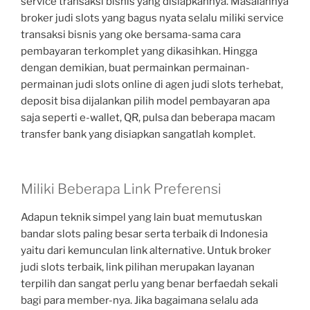
service transaksi bisnis yang disiapkannya. Masalahnya
broker judi slots yang bagus nyata selalu miliki service
transaksi bisnis yang oke bersama-sama cara
pembayaran terkomplet yang dikasihkan. Hingga
dengan demikian, buat permainkan permainan-
permainan judi slots online di agen judi slots terhebat,
deposit bisa dijalankan pilih model pembayaran apa
saja seperti e-wallet, QR, pulsa dan beberapa macam
transfer bank yang disiapkan sangatlah komplet.
Miliki Beberapa Link Preferensi
Adapun teknik simpel yang lain buat memutuskan
bandar slots paling besar serta terbaik di Indonesia
yaitu dari kemunculan link alternative. Untuk broker
judi slots terbaik, link pilihan merupakan layanan
terpilih dan sangat perlu yang benar berfaedah sekali
bagi para member-nya. Jika bagaimana selalu ada