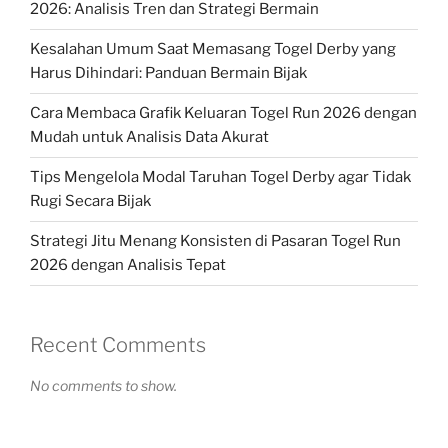
2026: Analisis Tren dan Strategi Bermain
Kesalahan Umum Saat Memasang Togel Derby yang
Harus Dihindari: Panduan Bermain Bijak
Cara Membaca Grafik Keluaran Togel Run 2026 dengan
Mudah untuk Analisis Data Akurat
Tips Mengelola Modal Taruhan Togel Derby agar Tidak
Rugi Secara Bijak
Strategi Jitu Menang Konsisten di Pasaran Togel Run
2026 dengan Analisis Tepat
Recent Comments
No comments to show.