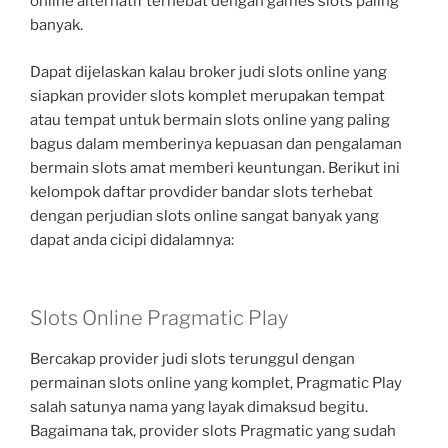
online alternatif terhebat dengan games slots paling
banyak.
Dapat dijelaskan kalau broker judi slots online yang
siapkan provider slots komplet merupakan tempat
atau tempat untuk bermain slots online yang paling
bagus dalam memberinya kepuasan dan pengalaman
bermain slots amat memberi keuntungan. Berikut ini
kelompok daftar provdider bandar slots terhebat
dengan perjudian slots online sangat banyak yang
dapat anda cicipi didalamnya:
Slots Online Pragmatic Play
Bercakap provider judi slots terunggul dengan
permainan slots online yang komplet, Pragmatic Play
salah satunya nama yang layak dimaksud begitu.
Bagaimana tak, provider slots Pragmatic yang sudah