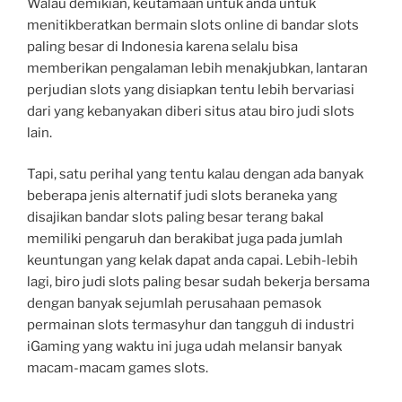
Walau demikian, keutamaan untuk anda untuk
menitikberatkan bermain slots online di bandar slots
paling besar di Indonesia karena selalu bisa
memberikan pengalaman lebih menakjubkan, lantaran
perjudian slots yang disiapkan tentu lebih bervariasi
dari yang kebanyakan diberi situs atau biro judi slots
lain.
Tapi, satu perihal yang tentu kalau dengan ada banyak
beberapa jenis alternatif judi slots beraneka yang
disajikan bandar slots paling besar terang bakal
memiliki pengaruh dan berakibat juga pada jumlah
keuntungan yang kelak dapat anda capai. Lebih-lebih
lagi, biro judi slots paling besar sudah bekerja bersama
dengan banyak sejumlah perusahaan pemasok
permainan slots termasyhur dan tangguh di industri
iGaming yang waktu ini juga udah melansir banyak
macam-macam games slots.