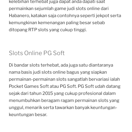
kelebihan terhebat juga dapat anda dapati saat
permainkan sejumlah game judi slots online dari
Habanero, katakan saja contohnya seperti jekpot serta
kemungkinan kemenangan paling besar sebab
ditopang RTP slots yang cukup tinggi.
Slots Online PG Soft
Di bandar slots terhebat, ada juga satu diantaranya
nama basis judi slots online bagus yang siapkan
permainan-permainan slots sangatlah bervariasi ialah
Pocket Games Soft atau PG Soft. PG Soft udah datang
sejak dari tahun 2015 yang cukup profesional dalam
menumbuhkan beragam ragam permainan slots yang
unggul, menarik serta tawarkan banyak keuntungan-
keuntungan besar.