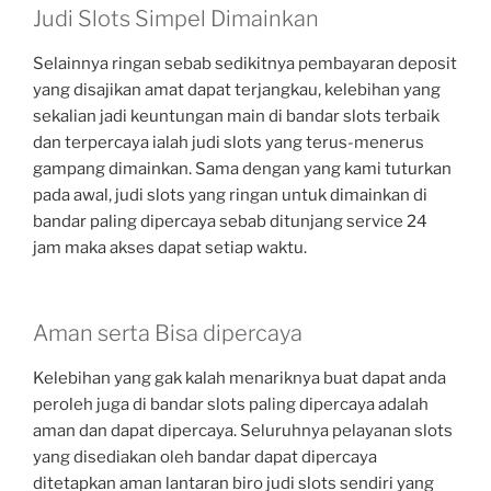
Judi Slots Simpel Dimainkan
Selainnya ringan sebab sedikitnya pembayaran deposit
yang disajikan amat dapat terjangkau, kelebihan yang
sekalian jadi keuntungan main di bandar slots terbaik
dan terpercaya ialah judi slots yang terus-menerus
gampang dimainkan. Sama dengan yang kami tuturkan
pada awal, judi slots yang ringan untuk dimainkan di
bandar paling dipercaya sebab ditunjang service 24
jam maka akses dapat setiap waktu.
Aman serta Bisa dipercaya
Kelebihan yang gak kalah menariknya buat dapat anda
peroleh juga di bandar slots paling dipercaya adalah
aman dan dapat dipercaya. Seluruhnya pelayanan slots
yang disediakan oleh bandar dapat dipercaya
ditetapkan aman lantaran biro judi slots sendiri yang