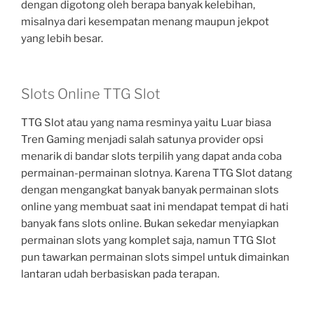
dengan digotong oleh berapa banyak kelebihan,
misalnya dari kesempatan menang maupun jekpot
yang lebih besar.
Slots Online TTG Slot
TTG Slot atau yang nama resminya yaitu Luar biasa
Tren Gaming menjadi salah satunya provider opsi
menarik di bandar slots terpilih yang dapat anda coba
permainan-permainan slotnya. Karena TTG Slot datang
dengan mengangkat banyak banyak permainan slots
online yang membuat saat ini mendapat tempat di hati
banyak fans slots online. Bukan sekedar menyiapkan
permainan slots yang komplet saja, namun TTG Slot
pun tawarkan permainan slots simpel untuk dimainkan
lantaran udah berbasiskan pada terapan.