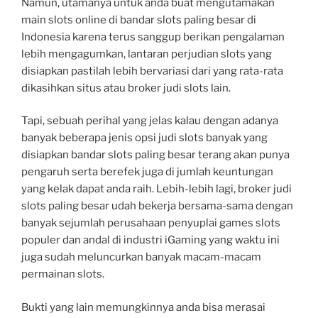
Namun, utamanya untuk anda buat mengutamakan
main slots online di bandar slots paling besar di
Indonesia karena terus sanggup berikan pengalaman
lebih mengagumkan, lantaran perjudian slots yang
disiapkan pastilah lebih bervariasi dari yang rata-rata
dikasihkan situs atau broker judi slots lain.
Tapi, sebuah perihal yang jelas kalau dengan adanya
banyak beberapa jenis opsi judi slots banyak yang
disiapkan bandar slots paling besar terang akan punya
pengaruh serta berefek juga di jumlah keuntungan
yang kelak dapat anda raih. Lebih-lebih lagi, broker judi
slots paling besar udah bekerja bersama-sama dengan
banyak sejumlah perusahaan penyuplai games slots
populer dan andal di industri iGaming yang waktu ini
juga sudah meluncurkan banyak macam-macam
permainan slots.
Bukti yang lain memungkinnya anda bisa merasai