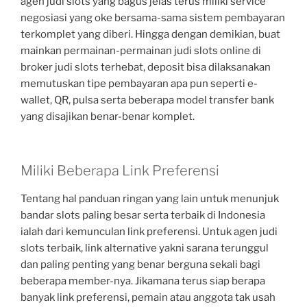
agen judi slots yang bagus jelas terus miliki service
negosiasi yang oke bersama-sama sistem pembayaran
terkomplet yang diberi. Hingga dengan demikian, buat
mainkan permainan-permainan judi slots online di
broker judi slots terhebat, deposit bisa dilaksanakan
memutuskan tipe pembayaran apa pun seperti e-
wallet, QR, pulsa serta beberapa model transfer bank
yang disajikan benar-benar komplet.
Miliki Beberapa Link Preferensi
Tentang hal panduan ringan yang lain untuk menunjuk
bandar slots paling besar serta terbaik di Indonesia
ialah dari kemunculan link preferensi. Untuk agen judi
slots terbaik, link alternative yakni sarana terunggul
dan paling penting yang benar berguna sekali bagi
beberapa member-nya. Jikamana terus siap berapa
banyak link preferensi, pemain atau anggota tak usah