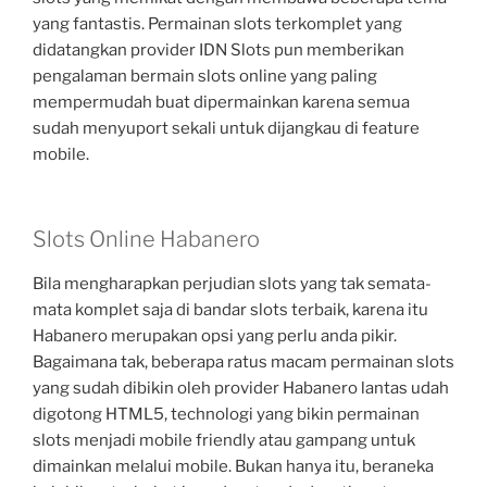
yang fantastis. Permainan slots terkomplet yang
didatangkan provider IDN Slots pun memberikan
pengalaman bermain slots online yang paling
mempermudah buat dipermainkan karena semua
sudah menyuport sekali untuk dijangkau di feature
mobile.
Slots Online Habanero
Bila mengharapkan perjudian slots yang tak semata-
mata komplet saja di bandar slots terbaik, karena itu
Habanero merupakan opsi yang perlu anda pikir.
Bagaimana tak, beberapa ratus macam permainan slots
yang sudah dibikin oleh provider Habanero lantas udah
digotong HTML5, technologi yang bikin permainan
slots menjadi mobile friendly atau gampang untuk
dimainkan melalui mobile. Bukan hanya itu, beraneka