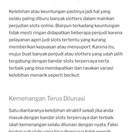
Kelebihan atau keuntungan pastinya jadi hal yang
selalu paling diburu banyak slotters dalam mainkan
perjudian slots online. Biarpun terkadang keuntungan
tidak mesti ringan didapatkan beberapa penjudi karena
pelayanan agen judi slots tertentu yang kurang
memberikan kepuasan atau menyuport. Karena itu,
mujur buat banyak penjudi atau slotters yang udah pilih
tergabung dengan bandar slots terpercaya serta
terbaik yang bisa mendapatkan dan rasakan variasi
kelebihan menarik seperti berikut:
Kemenangan Terus Dilunasi
Satu diantaranya kelebihan atraktif sekali jika anda
masuk dengan bandar slots terpercaya dan terbaik
ialah kemenangan selalu dilunasi dengan nyata. Faksi
broker judi slots yang bisa dipercaya tidak pernah