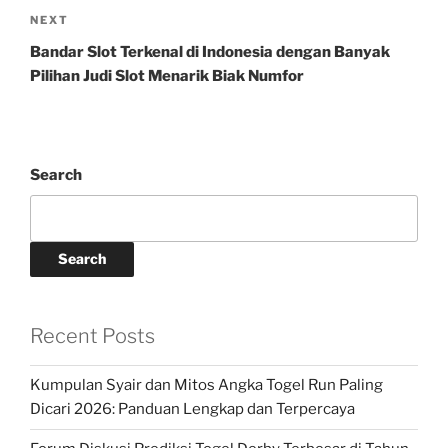
Next
NEXT
Post
Bandar Slot Terkenal di Indonesia dengan Banyak
Pilihan Judi Slot Menarik Biak Numfor
Search
Search
Recent Posts
Kumpulan Syair dan Mitos Angka Togel Run Paling
Dicari 2026: Panduan Lengkap dan Terpercaya