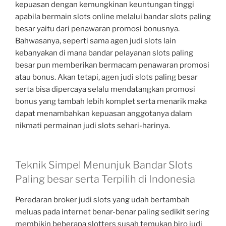
kepuasan dengan kemungkinan keuntungan tinggi
apabila bermain slots online melalui bandar slots paling
besar yaitu dari penawaran promosi bonusnya.
Bahwasanya, seperti sama agen judi slots lain
kebanyakan di mana bandar pelayanan slots paling
besar pun memberikan bermacam penawaran promosi
atau bonus. Akan tetapi, agen judi slots paling besar
serta bisa dipercaya selalu mendatangkan promosi
bonus yang tambah lebih komplet serta menarik maka
dapat menambahkan kepuasan anggotanya dalam
nikmati permainan judi slots sehari-harinya.
Teknik Simpel Menunjuk Bandar Slots
Paling besar serta Terpilih di Indonesia
Peredaran broker judi slots yang udah bertambah
meluas pada internet benar-benar paling sedikit sering
membikin beberapa slotters susah temukan biro judi