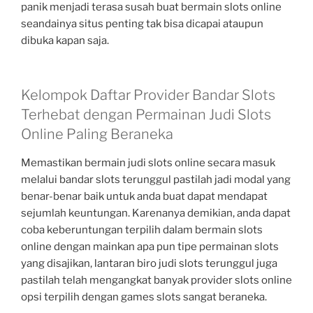
panik menjadi terasa susah buat bermain slots online
seandainya situs penting tak bisa dicapai ataupun
dibuka kapan saja.
Kelompok Daftar Provider Bandar Slots
Terhebat dengan Permainan Judi Slots
Online Paling Beraneka
Memastikan bermain judi slots online secara masuk
melalui bandar slots terunggul pastilah jadi modal yang
benar-benar baik untuk anda buat dapat mendapat
sejumlah keuntungan. Karenanya demikian, anda dapat
coba keberuntungan terpilih dalam bermain slots
online dengan mainkan apa pun tipe permainan slots
yang disajikan, lantaran biro judi slots terunggul juga
pastilah telah mengangkat banyak provider slots online
opsi terpilih dengan games slots sangat beraneka.