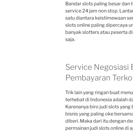
Bandar slots paling besar dan 
service 24 jam non stop. Lant
satu diantara keistimewaan ser
slots online paling dipercay
banyak slotters atau peserta d
saja.
Service Negosiasi
Pembayaran Terko
Trik lain yang ringan buat menu
terhebat di Indonesia adalah d
Karenanya biro judi slots yang 
bisnis yang paling oke bersam
diberi. Maka dari itu dengan 
permainan judi slots online di a