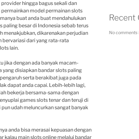
rovider hingga bagus sekali dan
permainkan model permainan slots
Recent
tamanya buat anda buat mendahulukan
ts paling besar di Indonesia sebab terus
No comments t
h menakjubkan, dikarenakan perjudian
h bervariasi dari yang rata-rata
ots lain.
entu jika dengan ada banyak macam-
 yang disiapkan bandar slots paling
pengaruh serta berakibat juga pada
k dapat anda capai. Lebih-lebih lagi,
sudah bekerja bersama-sama dengan
yuplai games slots tenar dan teruji di
ni pun udah meluncurkan sangat banyak
nya anda bisa merasai kepuasan dengan
 kalau main slots online melalui bandar