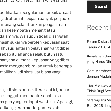
Search
erlihatkan pengalaman terbaik di saat
njadi alternatif pujaan banyak penjudi di
b menang selalu berikan pengalaman
Recent 
 dari kesempatan menang atau
dalamnya. Walaupun tidak disanggah
Forum Diskusi P
 masih sukarnya peroleh kepuasan saat
Tahun 2026: An
di khusus lantaran pelayanan yang diberi
sebab itulah anda selalu butuh satu
Kesalahan Um
esar yang di mana kepuasan yang diberi
yang Harus Dih
 serta menggembirakan untuk beberapa
Cara Membaca 
pilihan judi slots luar biasa yang
dengan Mudah u
Tips Mengelola
di slots online di era saat ini, benar-
Tidak Rugi Sec
ini sungguh membantu sebab bisa
Strategi Jitu 
a pun yang terdapat waktu ini. Apa lagi,
Run 2026 denga
mberikan jejeran model games slots