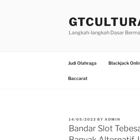
Skip
to
GTCULTUR
content
Langkah-langkah Dasar Bermai
Judi Olahraga
Blackjack Onli
Baccarat
POSTED
14/05/2023
BY
ADMIN
ON
Bandar Slot Tebesa
Banyak Alternatif 