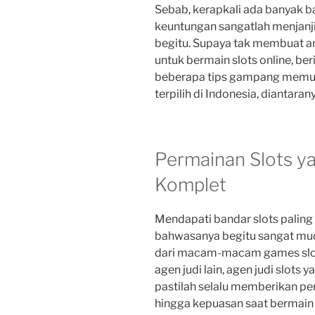
Sebab, kerapkali ada banyak b
keuntungan sangatlah menjanjik
begitu. Supaya tak membuat a
untuk bermain slots online, ber
beberapa tips gampang memutu
terpilih di Indonesia, diantaran
Permainan Slots ya
Komplet
Mendapati bandar slots paling b
bahwasanya begitu sangat mud
dari macam-macam games slots
agen judi lain, agen judi slots
pastilah selalu memberikan pe
hingga kepuasan saat bermain s