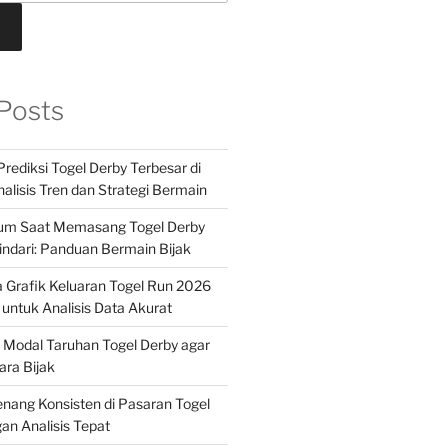
Posts
rediksi Togel Derby Terbesar di
alisis Tren dan Strategi Bermain
um Saat Memasang Togel Derby
indari: Panduan Bermain Bijak
Grafik Keluaran Togel Run 2026
ntuk Analisis Data Akurat
 Modal Taruhan Togel Derby agar
ara Bijak
Menang Konsisten di Pasaran Togel
n Analisis Tepat