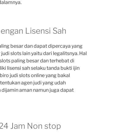
dalamnya.
dengan Lisensi Sah
ling besar dan dapat dipercaya yang
udi slots lain yaitu dari legalitsnya. Hal
slots paling besar dan terhebat di
i lisensi sah selaku tanda bukti ijin
biro judi slots online yang bakal
 tentukan agen judi yang udah
n dijamin aman namun juga dapat
24 Jam Non stop