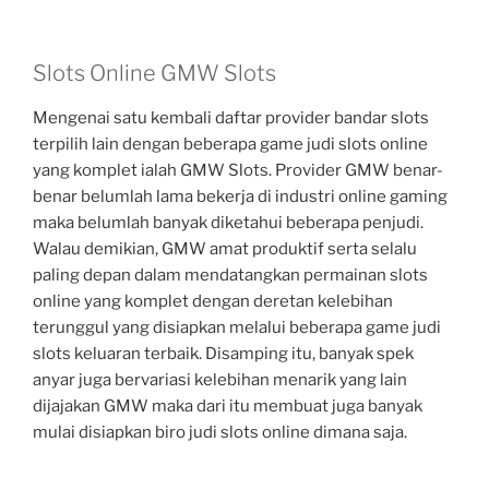
Slots Online GMW Slots
Mengenai satu kembali daftar provider bandar slots
terpilih lain dengan beberapa game judi slots online
yang komplet ialah GMW Slots. Provider GMW benar-
benar belumlah lama bekerja di industri online gaming
maka belumlah banyak diketahui beberapa penjudi.
Walau demikian, GMW amat produktif serta selalu
paling depan dalam mendatangkan permainan slots
online yang komplet dengan deretan kelebihan
terunggul yang disiapkan melalui beberapa game judi
slots keluaran terbaik. Disamping itu, banyak spek
anyar juga bervariasi kelebihan menarik yang lain
dijajakan GMW maka dari itu membuat juga banyak
mulai disiapkan biro judi slots online dimana saja.