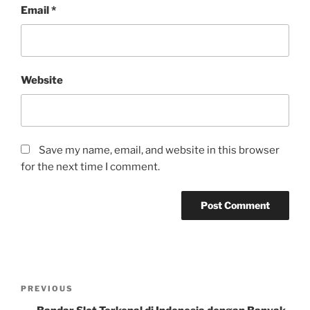
Email
*
Website
Save my name, email, and website in this browser
for the next time I comment.
Post
Previous
PREVIOUS
navigation
Post