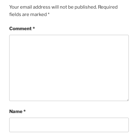
Your email address will not be published.
Required
fields are marked
*
Comment
*
Name
*