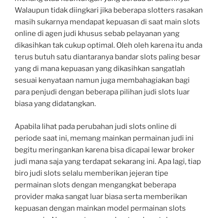
Walaupun tidak diingkari jika beberapa slotters rasakan
masih sukarnya mendapat kepuasan di saat main slots
online di agen judi khusus sebab pelayanan yang
dikasihkan tak cukup optimal. Oleh oleh karena itu anda
terus butuh satu diantaranya bandar slots paling besar
yang di mana kepuasan yang dikasihkan sangatlah
sesuai kenyataan namun juga membahagiakan bagi
para penjudi dengan beberapa pilihan judi slots luar
biasa yang didatangkan.
Apabila lihat pada perubahan judi slots online di
periode saat ini, memang mainkan permainan judi ini
begitu meringankan karena bisa dicapai lewar broker
judi mana saja yang terdapat sekarang ini. Apa lagi, tiap
biro judi slots selalu memberikan jejeran tipe
permainan slots dengan mengangkat beberapa
provider maka sangat luar biasa serta memberikan
kepuasan dengan mainkan model permainan slots