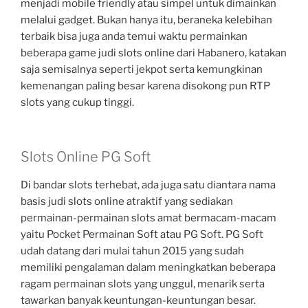
menjadi mobile friendly atau simpel untuk dimainkan
melalui gadget. Bukan hanya itu, beraneka kelebihan
terbaik bisa juga anda temui waktu permainkan
beberapa game judi slots online dari Habanero, katakan
saja semisalnya seperti jekpot serta kemungkinan
kemenangan paling besar karena disokong pun RTP
slots yang cukup tinggi.
Slots Online PG Soft
Di bandar slots terhebat, ada juga satu diantara nama
basis judi slots online atraktif yang sediakan
permainan-permainan slots amat bermacam-macam
yaitu Pocket Permainan Soft atau PG Soft. PG Soft
udah datang dari mulai tahun 2015 yang sudah
memiliki pengalaman dalam meningkatkan beberapa
ragam permainan slots yang unggul, menarik serta
tawarkan banyak keuntungan-keuntungan besar.