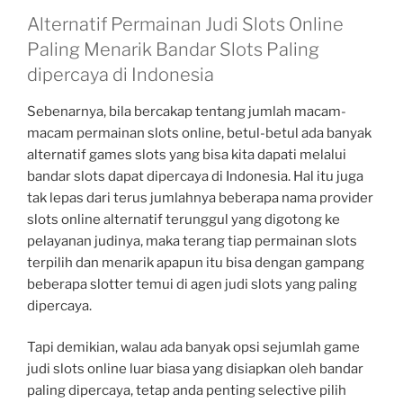
Alternatif Permainan Judi Slots Online
Paling Menarik Bandar Slots Paling
dipercaya di Indonesia
Sebenarnya, bila bercakap tentang jumlah macam-
macam permainan slots online, betul-betul ada banyak
alternatif games slots yang bisa kita dapati melalui
bandar slots dapat dipercaya di Indonesia. Hal itu juga
tak lepas dari terus jumlahnya beberapa nama provider
slots online alternatif terunggul yang digotong ke
pelayanan judinya, maka terang tiap permainan slots
terpilih dan menarik apapun itu bisa dengan gampang
beberapa slotter temui di agen judi slots yang paling
dipercaya.
Tapi demikian, walau ada banyak opsi sejumlah game
judi slots online luar biasa yang disiapkan oleh bandar
paling dipercaya, tetap anda penting selective pilih