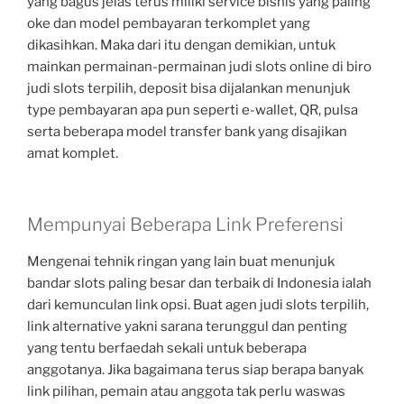
yang bagus jelas terus miliki service bisnis yang paling
oke dan model pembayaran terkomplet yang
dikasihkan. Maka dari itu dengan demikian, untuk
mainkan permainan-permainan judi slots online di biro
judi slots terpilih, deposit bisa dijalankan menunjuk
type pembayaran apa pun seperti e-wallet, QR, pulsa
serta beberapa model transfer bank yang disajikan
amat komplet.
Mempunyai Beberapa Link Preferensi
Mengenai tehnik ringan yang lain buat menunjuk
bandar slots paling besar dan terbaik di Indonesia ialah
dari kemunculan link opsi. Buat agen judi slots terpilih,
link alternative yakni sarana terunggul dan penting
yang tentu berfaedah sekali untuk beberapa
anggotanya. Jika bagaimana terus siap berapa banyak
link pilihan, pemain atau anggota tak perlu waswas