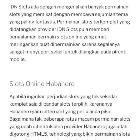
IDN Slots ada dengan mengenalkan banyak permainan
slots yang memikat dengan membawa sejumlah tema
yang paling fantastis. Permainan slots terkomplet yang
didatangkan provider IDN Slots pula memberi
pengalaman bermain slots online yang amat
meringankan buat dipermainkan karena segalanya
sangat menyuport sekali untuk dijangkau pada piranti
mobile.
Slots Online Habanero
Apabila inginkan perjudian slots yang tak sekedar
komplet saja di bandar slots terpilih, karenanya
Habanero yaitu alternatif yang perlu anda pikir.
Bagaimana tak, beberapa ratus macam permainan slots
yang udah dibentuk oleh provider Habanero juga udah
digotong HTML5, tehnologi yang bikin permainan slots