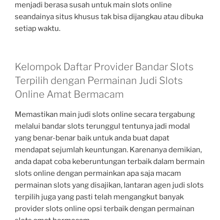
menjadi berasa susah untuk main slots online
seandainya situs khusus tak bisa dijangkau atau dibuka
setiap waktu.
Kelompok Daftar Provider Bandar Slots
Terpilih dengan Permainan Judi Slots
Online Amat Bermacam
Memastikan main judi slots online secara tergabung
melalui bandar slots terunggul tentunya jadi modal
yang benar-benar baik untuk anda buat dapat
mendapat sejumlah keuntungan. Karenanya demikian,
anda dapat coba keberuntungan terbaik dalam bermain
slots online dengan permainkan apa saja macam
permainan slots yang disajikan, lantaran agen judi slots
terpilih juga yang pasti telah mengangkut banyak
provider slots online opsi terbaik dengan permainan