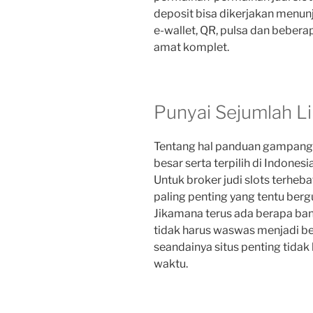
deposit bisa dikerjakan menu
e-wallet, QR, pulsa dan bebera
amat komplet.
Punyai Sejumlah Li
Tentang hal panduan gampang ya
besar serta terpilih di Indonesi
Untuk broker judi slots terhebat
paling penting yang tentu berg
Jikamana terus ada berapa bany
tidak harus waswas menjadi be
seandainya situs penting tidak
waktu.