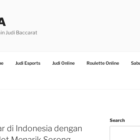
A
n Judi Baccarat
ne
Judi Esports
Judi Online
Roulette Online
Sab
Search
r di Indonesia dengan
lot Menarik Sorong