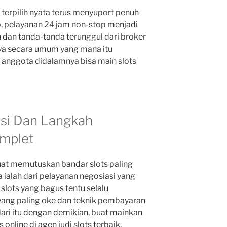
a terpilih nyata terus menyuport penuh
b, pelayanan 24 jam non-stop menjadi
 dan tanda-tanda terunggul dari broker
caya secara umum yang mana itu
 anggota didalamnya bisa main slots
si Dan Langkah
mplet
at memutuskan bandar slots paling
a ialah dari pelayanan negosiasi yang
 slots yang bagus tentu selalu
yang paling oke dan teknik pembayaran
ari itu dengan demikian, buat mainkan
online di agen judi slots terbaik,