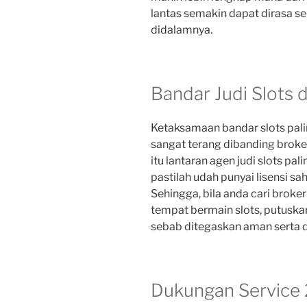
lantas semakin dapat dirasa s
didalamnya.
Bandar Judi Slots 
Ketaksamaan bandar slots pali
sangat terang dibanding broker j
itu lantaran agen judi slots pal
pastilah udah punyai lisensi sah 
Sehingga, bila anda cari broker
tempat bermain slots, putuskan 
sebab ditegaskan aman serta d
Dukungan Service 