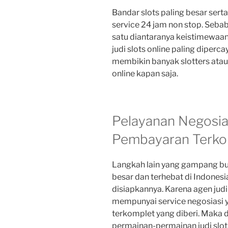
Bandar slots paling besar sert
service 24 jam non stop. Seba
satu diantaranya keistimewaan
judi slots online paling diper
membikin banyak slotters atau
online kapan saja.
Pelayanan Negosia
Pembayaran Terko
Langkah lain yang gampang bu
besar dan terhebat di Indonesi
disiapkannya. Karena agen judi
mempunyai service negosiasi 
terkomplet yang diberi. Maka d
permainan-permainan judi slots 