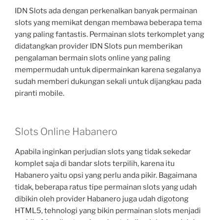
IDN Slots ada dengan perkenalkan banyak permainan
slots yang memikat dengan membawa beberapa tema
yang paling fantastis. Permainan slots terkomplet yang
didatangkan provider IDN Slots pun memberikan
pengalaman bermain slots online yang paling
mempermudah untuk dipermainkan karena segalanya
sudah memberi dukungan sekali untuk dijangkau pada
piranti mobile.
Slots Online Habanero
Apabila inginkan perjudian slots yang tidak sekedar
komplet saja di bandar slots terpilih, karena itu
Habanero yaitu opsi yang perlu anda pikir. Bagaimana
tidak, beberapa ratus tipe permainan slots yang udah
dibikin oleh provider Habanero juga udah digotong
HTML5, tehnologi yang bikin permainan slots menjadi