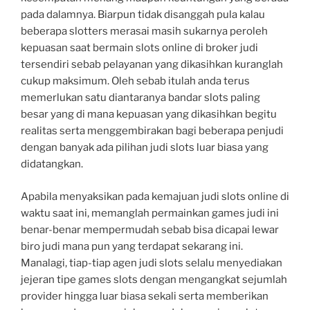
pada dalamnya. Biarpun tidak disanggah pula kalau
beberapa slotters merasai masih sukarnya peroleh
kepuasan saat bermain slots online di broker judi
tersendiri sebab pelayanan yang dikasihkan kuranglah
cukup maksimum. Oleh sebab itulah anda terus
memerlukan satu diantaranya bandar slots paling
besar yang di mana kepuasan yang dikasihkan begitu
realitas serta menggembirakan bagi beberapa penjudi
dengan banyak ada pilihan judi slots luar biasa yang
didatangkan.
Apabila menyaksikan pada kemajuan judi slots online di
waktu saat ini, memanglah permainkan games judi ini
benar-benar mempermudah sebab bisa dicapai lewar
biro judi mana pun yang terdapat sekarang ini.
Manalagi, tiap-tiap agen judi slots selalu menyediakan
jejeran tipe games slots dengan mengangkat sejumlah
provider hingga luar biasa sekali serta memberikan