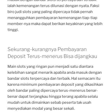
ialah kemenangan terus dilunasi dengan nyata. Faksi
biro judi slots yang paling dipercaya tidak pernah
menangguhkan pembayaran kemenangan tiap-tiap
member-nya maka dapat berikan keyakinan yang lebih
tinggi.
Sekurang-kurangnya Pembayaran
Deposit Terus-menerus Bisa dijangkau
Main slots yang ringan pun menjadi satu diantara
kelebihan sangat menarik apabila anda masuk dengan
bandar slots terpercaya dan terbaik. Hal semacam itu
karena minimum pembayaran deposit yang dikasihkan
oleh bandar paling dipercaya terus-menerus benar-
benar dapat terjangkau hingga terang apabila selalu
mudah untuk dimainkan sebab peserta tak usah
menyediakan modal yang besar sekali.