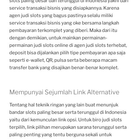
slots paling besar dan terunggul di Indonesia yakni dari
service transaksi bisnis yang disiapkannya. Karena
agen judi slots yang bagus pastinya selalu miliki
service transaksi bisnis yang oke bersama langkah
pembayaran terkomplet yang diberi. Maka dari itu
dengan demikian, untuk mainkan permainan-
permainan judi slots online di agen judi slots terhebat,
deposit bisa dijalankan pilih tipe pembayaran apa saja
seperti e-wallet, QR, pulsa serta beberapa macam
transfer bank yang disajikan benar-benar komplet.
Mempunyai Sejumlah Link Alternative
Tentang hal teknik ringan yang lain buat menunjuk
bandar slots paling besar serta terunggul di Indonesia
yaitu dari kemunculan link opsi. Untuk biro judi slots
terpilih, link pilihan merupakan sarana terunggul serta
paling penting yang tentu berguna sekali untuk