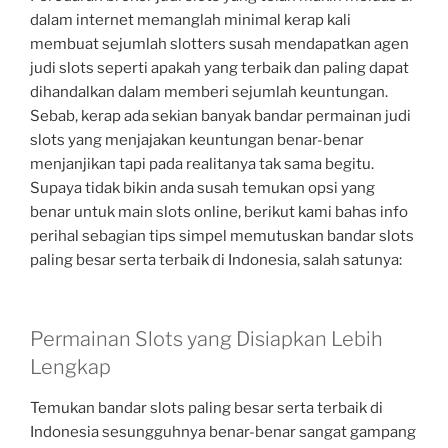
dalam internet memanglah minimal kerap kali
membuat sejumlah slotters susah mendapatkan agen
judi slots seperti apakah yang terbaik dan paling dapat
dihandalkan dalam memberi sejumlah keuntungan.
Sebab, kerap ada sekian banyak bandar permainan judi
slots yang menjajakan keuntungan benar-benar
menjanjikan tapi pada realitanya tak sama begitu.
Supaya tidak bikin anda susah temukan opsi yang
benar untuk main slots online, berikut kami bahas info
perihal sebagian tips simpel memutuskan bandar slots
paling besar serta terbaik di Indonesia, salah satunya:
Permainan Slots yang Disiapkan Lebih
Lengkap
Temukan bandar slots paling besar serta terbaik di
Indonesia sesungguhnya benar-benar sangat gampang