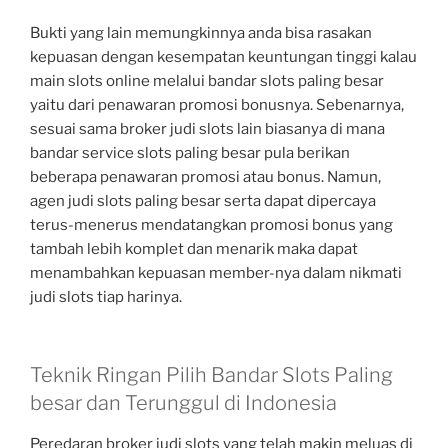
Bukti yang lain memungkinnya anda bisa rasakan
kepuasan dengan kesempatan keuntungan tinggi kalau
main slots online melalui bandar slots paling besar
yaitu dari penawaran promosi bonusnya. Sebenarnya,
sesuai sama broker judi slots lain biasanya di mana
bandar service slots paling besar pula berikan
beberapa penawaran promosi atau bonus. Namun,
agen judi slots paling besar serta dapat dipercaya
terus-menerus mendatangkan promosi bonus yang
tambah lebih komplet dan menarik maka dapat
menambahkan kepuasan member-nya dalam nikmati
judi slots tiap harinya.
Teknik Ringan Pilih Bandar Slots Paling
besar dan Terunggul di Indonesia
Peredaran broker judi slots yang telah makin meluas di