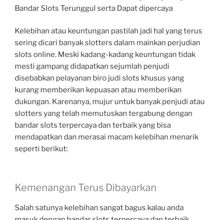
Bandar Slots Terunggul serta Dapat dipercaya
Kelebihan atau keuntungan pastilah jadi hal yang terus
sering dicari banyak slotters dalam mainkan perjudian
slots online. Meski kadang-kadang keuntungan tidak
mesti gampang didapatkan sejumlah penjudi
disebabkan pelayanan biro judi slots khusus yang
kurang memberikan kepuasan atau memberikan
dukungan. Karenanya, mujur untuk banyak penjudi atau
slotters yang telah memutuskan tergabung dengan
bandar slots terpercaya dan terbaik yang bisa
mendapatkan dan merasai macam kelebihan menarik
seperti berikut:
Kemenangan Terus Dibayarkan
Salah satunya kelebihan sangat bagus kalau anda
masuk dengan bandar slots terpercaya dan terbaik