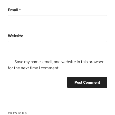
Email
*
Website
Save my name, email, and website in this browser
for the next time I comment.
Post
Previous
PREVIOUS