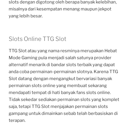
slots dengan digotong oleh berapa banyak kelebihan,
misalnya dari kesempatan menang maupun jekpot
yang lebih besar.
Slots Online TTG Slot
TTG Slot atau yang nama resminya merupakan Hebat
Mode Gaming pula menjadi salah satunya provider
alternatif menarik di bandar slots terbaik yang dapat
anda coba permainan-permainan slotnya. Karena TTG
Slot datang dengan mengangkut bervariasi banyak
permainan slots online yang membuat sekarang
mendapati tempat di hati banyak fans slots online.
Tidak sekedar sediakan permainan slots yang komplet
saja, tetapi TTG Slot menjajakan permainan slots
gampang untuk dimainkan sebab telah berbasiskan di
terapan.