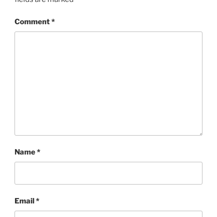
Comment
*
Name
*
Email
*