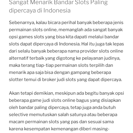
Sangat Menarik Bandar Slots Paling
dipercaya di Indonesia
Sebenarnya, kalau bicara perihal banyak beberapa jenis
permainan slots online, memanglah ada sangat banyak
opsi games slots yang bisa kita dapati melalui bandar
slots dapat dipercaya di Indonesia. Hal itu juga tak lepas
dari selalu banyak beberapa nama provider slots online
alternatif terbaik yang digotong ke pelayanan judinya,
maka terang tiap-tiap permainan slots terpilih dan
menarik apa saja bisa dengan gampang beberapa
slotter temui di broker judi slots yang dapat dipercaya.
Akan tetapi demikian, meskipun ada begitu banyak opsi
beberapa game judi slots online bagus yang disiapkan
oleh bandar paling dipercaya, tetap juga anda butuh
selective memutuskan salah satunya atau beberapa
macam permainan slots yang pas dan sesuai sama
karena kesempatan kemenangan diberi masing-