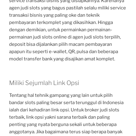
service transaksi bisnis yang disiapkannya. Karenanya
agen judi slots yang bagus pastilah selalu miliki service
transaksi bisnis yang paling oke dan teknik
pembayaran terkomplet yang dikasihkan. Hingga
dengan demikian, untuk permainkan permainan-
permainan judi slots online di agen judi slots terpilih,
deposit bisa dijalankan pilih macam pembayaran
apapun itu seperti e-wallet, QR, pulsa dan beberapa
model transfer bank yang disajikan amat komplet.
Miliki Sejumlah Link Opsi
Tentang hal tehnik gampang yang lain untuk pilih
bandar slots paling besar serta terunggul di Indonesia
ialah dari kehadiran link opsi. Untuk broker judi slots
terbaik, link opsi yakni sarana terbaik dan paling
penting yang nyata berguna sekali untuk beberapa
anggotanya. Jika bagaimana terus siap berapa banyak