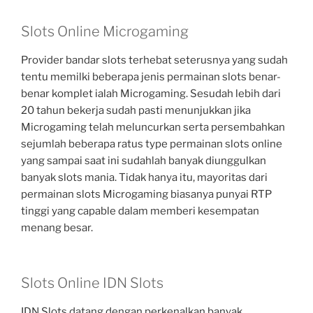
Slots Online Microgaming
Provider bandar slots terhebat seterusnya yang sudah
tentu memilki beberapa jenis permainan slots benar-
benar komplet ialah Microgaming. Sesudah lebih dari
20 tahun bekerja sudah pasti menunjukkan jika
Microgaming telah meluncurkan serta persembahkan
sejumlah beberapa ratus type permainan slots online
yang sampai saat ini sudahlah banyak diunggulkan
banyak slots mania. Tidak hanya itu, mayoritas dari
permainan slots Microgaming biasanya punyai RTP
tinggi yang capable dalam memberi kesempatan
menang besar.
Slots Online IDN Slots
IDN Slots datang dengan perkenalkan banyak