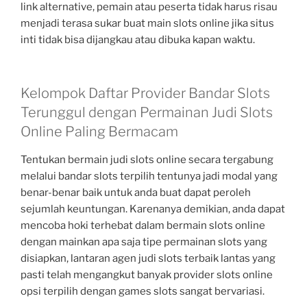
link alternative, pemain atau peserta tidak harus risau
menjadi terasa sukar buat main slots online jika situs
inti tidak bisa dijangkau atau dibuka kapan waktu.
Kelompok Daftar Provider Bandar Slots
Terunggul dengan Permainan Judi Slots
Online Paling Bermacam
Tentukan bermain judi slots online secara tergabung
melalui bandar slots terpilih tentunya jadi modal yang
benar-benar baik untuk anda buat dapat peroleh
sejumlah keuntungan. Karenanya demikian, anda dapat
mencoba hoki terhebat dalam bermain slots online
dengan mainkan apa saja tipe permainan slots yang
disiapkan, lantaran agen judi slots terbaik lantas yang
pasti telah mengangkut banyak provider slots online
opsi terpilih dengan games slots sangat bervariasi.