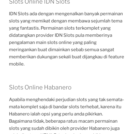
Slots Online IDN Slots
IDN Slots ada dengan mengenalkan banyak permainan
slots yang memikat dengan membawa sejumlah tema
yang fantastis. Permainan slots terkomplet yang
didatangkan provider IDN Slots pula memberinya
pengalaman main slots online yang paling
meringankan buat dimainkan sebab semua sangat
memberikan dukungan sekali buat dijangkau di feature
mobile.
Slots Online Habanero
Apabila menghendaki perjudian slots yang tak semata-
mata komplet saja di bandar slots terhebat, karena itu
Habanero ialah opsi yang perlu anda pikirkan.
Bagaimana tidak, beberapa ratus macam permainan
slots yang sudah dibikin oleh provider Habanero juga