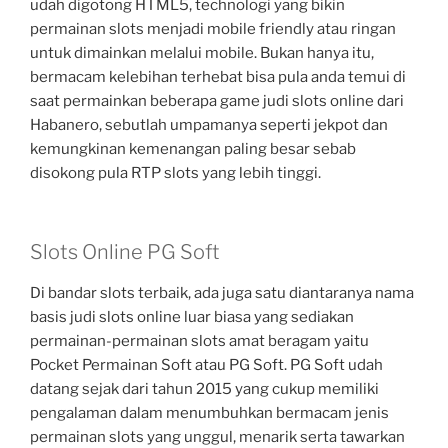
udah digotong HTML5, technologi yang bikin
permainan slots menjadi mobile friendly atau ringan
untuk dimainkan melalui mobile. Bukan hanya itu,
bermacam kelebihan terhebat bisa pula anda temui di
saat permainkan beberapa game judi slots online dari
Habanero, sebutlah umpamanya seperti jekpot dan
kemungkinan kemenangan paling besar sebab
disokong pula RTP slots yang lebih tinggi.
Slots Online PG Soft
Di bandar slots terbaik, ada juga satu diantaranya nama
basis judi slots online luar biasa yang sediakan
permainan-permainan slots amat beragam yaitu
Pocket Permainan Soft atau PG Soft. PG Soft udah
datang sejak dari tahun 2015 yang cukup memiliki
pengalaman dalam menumbuhkan bermacam jenis
permainan slots yang unggul, menarik serta tawarkan