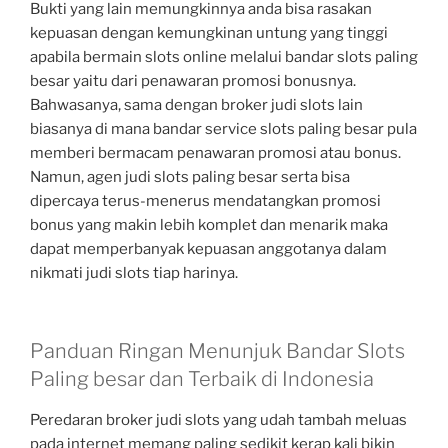
Bukti yang lain memungkinnya anda bisa rasakan
kepuasan dengan kemungkinan untung yang tinggi
apabila bermain slots online melalui bandar slots paling
besar yaitu dari penawaran promosi bonusnya.
Bahwasanya, sama dengan broker judi slots lain
biasanya di mana bandar service slots paling besar pula
memberi bermacam penawaran promosi atau bonus.
Namun, agen judi slots paling besar serta bisa
dipercaya terus-menerus mendatangkan promosi
bonus yang makin lebih komplet dan menarik maka
dapat memperbanyak kepuasan anggotanya dalam
nikmati judi slots tiap harinya.
Panduan Ringan Menunjuk Bandar Slots
Paling besar dan Terbaik di Indonesia
Peredaran broker judi slots yang udah tambah meluas
pada internet memang paling sedikit kerap kali bikin