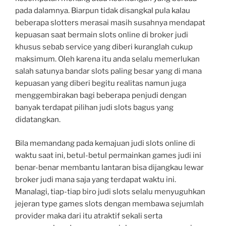
pada dalamnya. Biarpun tidak disangkal pula kalau
beberapa slotters merasai masih susahnya mendapat
kepuasan saat bermain slots online di broker judi
khusus sebab service yang diberi kuranglah cukup
maksimum. Oleh karena itu anda selalu memerlukan
salah satunya bandar slots paling besar yang di mana
kepuasan yang diberi begitu realitas namun juga
menggembirakan bagi beberapa penjudi dengan
banyak terdapat pilihan judi slots bagus yang
didatangkan.
Bila memandang pada kemajuan judi slots online di
waktu saat ini, betul-betul permainkan games judi ini
benar-benar membantu lantaran bisa dijangkau lewar
broker judi mana saja yang terdapat waktu ini.
Manalagi, tiap-tiap biro judi slots selalu menyuguhkan
jejeran type games slots dengan membawa sejumlah
provider maka dari itu atraktif sekali serta