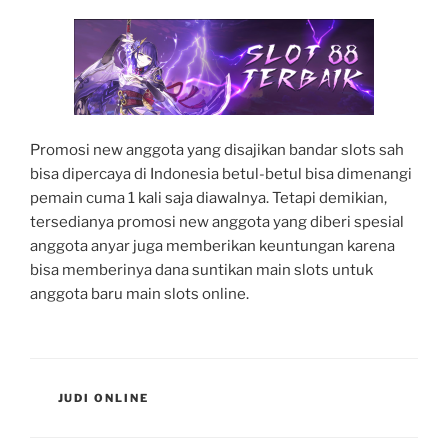
Promosi new anggota yang disajikan bandar slots sah
bisa dipercaya di Indonesia betul-betul bisa dimenangi
pemain cuma 1 kali saja diawalnya. Tetapi demikian,
tersedianya promosi new anggota yang diberi spesial
anggota anyar juga memberikan keuntungan karena
bisa memberinya dana suntikan main slots untuk
anggota baru main slots online.
CATEGORIES
JUDI ONLINE