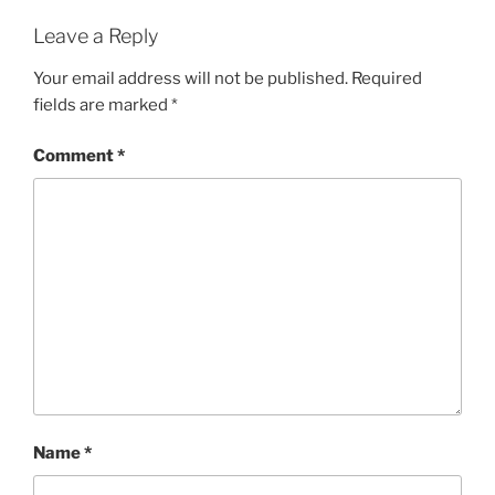
Leave a Reply
Your email address will not be published.
Required
fields are marked
*
Comment
*
Name
*