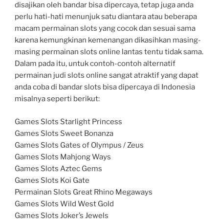
disajikan oleh bandar bisa dipercaya, tetap juga anda
perlu hati-hati menunjuk satu diantara atau beberapa
macam permainan slots yang cocok dan sesuai sama
karena kemungkinan kemenangan dikasihkan masing-
masing permainan slots online lantas tentu tidak sama.
Dalam pada itu, untuk contoh-contoh alternatif
permainan judi slots online sangat atraktif yang dapat
anda coba di bandar slots bisa dipercaya di Indonesia
misalnya seperti berikut:
Games Slots Starlight Princess
Games Slots Sweet Bonanza
Games Slots Gates of Olympus / Zeus
Games Slots Mahjong Ways
Games Slots Aztec Gems
Games Slots Koi Gate
Permainan Slots Great Rhino Megaways
Games Slots Wild West Gold
Games Slots Joker’s Jewels