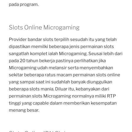
pada program.
Slots Online Microgaming
Provider bandar slots terpilih sesudah itu yang telah
dipastikan memilki beberapa jenis permainan slots
sangatlah komplet ialah Microgaming. Seusai lebih dari
pada 20 tahun bekerja pastinya perlihatkan jika
Microgaming udah melansir serta menyembahkan
sekitar beberapa ratus macam permainan slots online
yang sampai saat ini sudahlah banyak diunggulkan
beberapa slots mania. Diluar itu, kebanyakan dari
permainan slots Microgaming normalnya miliki RTP
tinggi yang capable dalam memberikan kesempatan
menang besar.