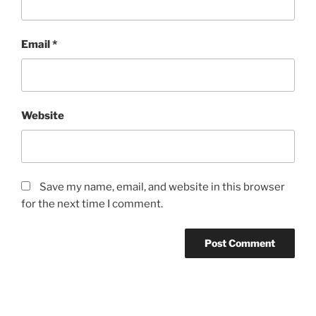
Email
*
Website
Save my name, email, and website in this browser
for the next time I comment.