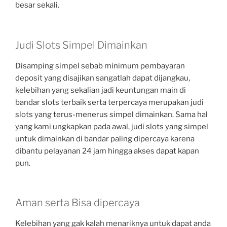
besar sekali.
Judi Slots Simpel Dimainkan
Disamping simpel sebab minimum pembayaran
deposit yang disajikan sangatlah dapat dijangkau,
kelebihan yang sekalian jadi keuntungan main di
bandar slots terbaik serta terpercaya merupakan judi
slots yang terus-menerus simpel dimainkan. Sama hal
yang kami ungkapkan pada awal, judi slots yang simpel
untuk dimainkan di bandar paling dipercaya karena
dibantu pelayanan 24 jam hingga akses dapat kapan
pun.
Aman serta Bisa dipercaya
Kelebihan yang gak kalah menariknya untuk dapat anda