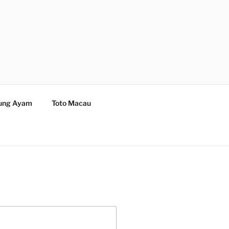
ung Ayam
Toto Macau