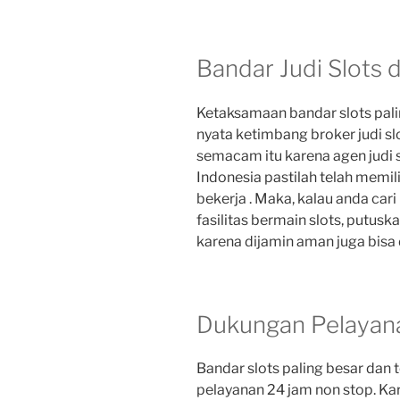
Bandar Judi Slots 
Ketaksamaan bandar slots pali
nyata ketimbang broker judi slot
semacam itu karena agen judi sl
Indonesia pastilah telah memiliki
bekerja . Maka, kalau anda cari 
fasilitas bermain slots, putusk
karena dijamin aman juga bisa 
Dukungan Pelayan
Bandar slots paling besar dan 
pelayanan 24 jam non stop. Ka