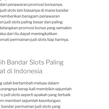
h dari penawaran promosi bonusnya.
udi slots lain biasanya di mana bandar
un memberikan beragam penawaran
n judi slots paling besar dan paling
datangkan promosi bonus yang semakin
aka dari itu dapat meningkatkan
ati permainan judi slots tiap harinya.
ih Bandar Slots Paling
at di Indonesia
ang udah bertambah meluas dalam
-kurangnya kerap kali membikin sejumlah
o judi slots seperti apakah yang terbaik
am memberi sejumlah keuntungan.
 bandar permainan judi slots yang