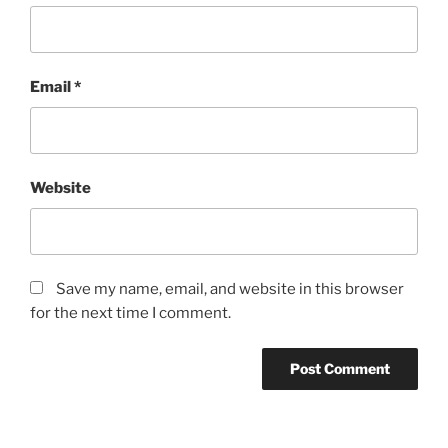
Email
*
Website
Save my name, email, and website in this browser
for the next time I comment.