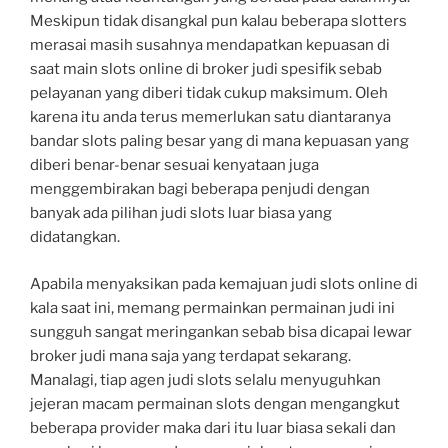
Meskipun tidak disangkal pun kalau beberapa slotters
merasai masih susahnya mendapatkan kepuasan di
saat main slots online di broker judi spesifik sebab
pelayanan yang diberi tidak cukup maksimum. Oleh
karena itu anda terus memerlukan satu diantaranya
bandar slots paling besar yang di mana kepuasan yang
diberi benar-benar sesuai kenyataan juga
menggembirakan bagi beberapa penjudi dengan
banyak ada pilihan judi slots luar biasa yang
didatangkan.
Apabila menyaksikan pada kemajuan judi slots online di
kala saat ini, memang permainkan permainan judi ini
sungguh sangat meringankan sebab bisa dicapai lewar
broker judi mana saja yang terdapat sekarang.
Manalagi, tiap agen judi slots selalu menyuguhkan
jejeran macam permainan slots dengan mengangkut
beberapa provider maka dari itu luar biasa sekali dan