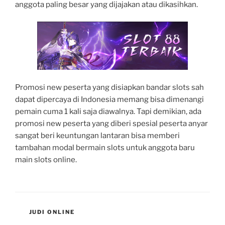
anggota paling besar yang dijajakan atau dikasihkan.
Promosi new peserta yang disiapkan bandar slots sah
dapat dipercaya di Indonesia memang bisa dimenangi
pemain cuma 1 kali saja diawalnya. Tapi demikian, ada
promosi new peserta yang diberi spesial peserta anyar
sangat beri keuntungan lantaran bisa memberi
tambahan modal bermain slots untuk anggota baru
main slots online.
CATEGORIES
JUDI ONLINE