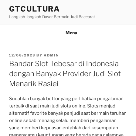
Skip
GTCULTURA
to
Langkah-langkah Dasar Bermain Judi Baccarat
content
Menu
POSTED
12/06/2023
BY
ADMIN
ON
Bandar Slot Tebesar di Indonesia
dengan Banyak Provider Judi Slot
Menarik Rasiei
Sudahlah banyak bettor yang perlihatkan pengalaman
terbaik di saat main judi slots online. Slots menjadi
alternatif favorite banyak penjudi saat bermain taruhan
online sebab menang selalu memberi pengalaman
yang memberi kepuasan entahlah dari kesempatan
menang atau keuntungan yang berada pada dalamnya.