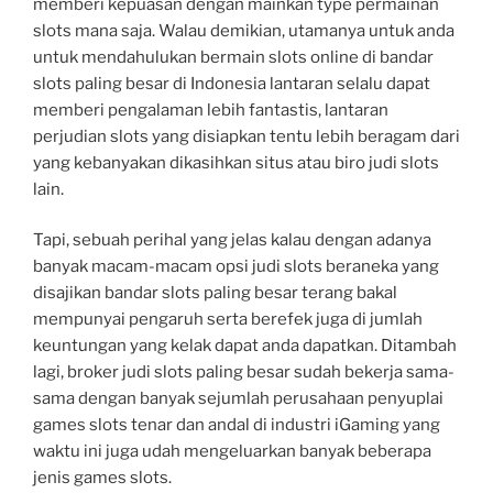
memberi kepuasan dengan mainkan type permainan
slots mana saja. Walau demikian, utamanya untuk anda
untuk mendahulukan bermain slots online di bandar
slots paling besar di Indonesia lantaran selalu dapat
memberi pengalaman lebih fantastis, lantaran
perjudian slots yang disiapkan tentu lebih beragam dari
yang kebanyakan dikasihkan situs atau biro judi slots
lain.
Tapi, sebuah perihal yang jelas kalau dengan adanya
banyak macam-macam opsi judi slots beraneka yang
disajikan bandar slots paling besar terang bakal
mempunyai pengaruh serta berefek juga di jumlah
keuntungan yang kelak dapat anda dapatkan. Ditambah
lagi, broker judi slots paling besar sudah bekerja sama-
sama dengan banyak sejumlah perusahaan penyuplai
games slots tenar dan andal di industri iGaming yang
waktu ini juga udah mengeluarkan banyak beberapa
jenis games slots.