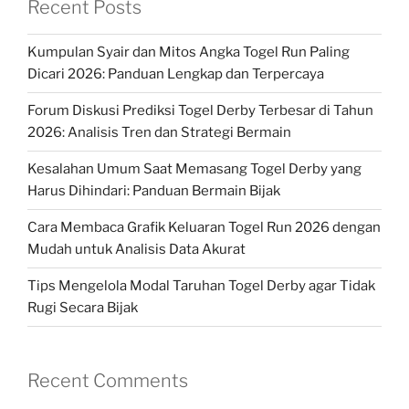
Recent Posts
Kumpulan Syair dan Mitos Angka Togel Run Paling
Dicari 2026: Panduan Lengkap dan Terpercaya
Forum Diskusi Prediksi Togel Derby Terbesar di Tahun
2026: Analisis Tren dan Strategi Bermain
Kesalahan Umum Saat Memasang Togel Derby yang
Harus Dihindari: Panduan Bermain Bijak
Cara Membaca Grafik Keluaran Togel Run 2026 dengan
Mudah untuk Analisis Data Akurat
Tips Mengelola Modal Taruhan Togel Derby agar Tidak
Rugi Secara Bijak
Recent Comments