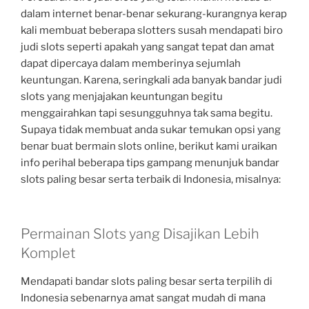
dalam internet benar-benar sekurang-kurangnya kerap
kali membuat beberapa slotters susah mendapati biro
judi slots seperti apakah yang sangat tepat dan amat
dapat dipercaya dalam memberinya sejumlah
keuntungan. Karena, seringkali ada banyak bandar judi
slots yang menjajakan keuntungan begitu
menggairahkan tapi sesungguhnya tak sama begitu.
Supaya tidak membuat anda sukar temukan opsi yang
benar buat bermain slots online, berikut kami uraikan
info perihal beberapa tips gampang menunjuk bandar
slots paling besar serta terbaik di Indonesia, misalnya:
Permainan Slots yang Disajikan Lebih
Komplet
Mendapati bandar slots paling besar serta terpilih di
Indonesia sebenarnya amat sangat mudah di mana