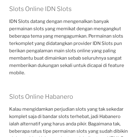
Slots Online IDN Slots
IDN Slots datang dengan mengenalkan banyak
permainan slots yang memikat dengan mengangkut
beberapa tema yang mengagumkan. Permainan slots
terkomplet yang didatangkan provider IDN Slots pun
berikan pengalaman main slots online yang paling
membantu buat dimainkan sebab seluruhnya sangat
memberikan dukungan sekali untuk dicapai di feature
mobile.
Slots Online Habanero
Kalau mengidamkan perjudian slots yang tak sekedar
komplet saja di bandar slots terhebat, jadi Habanero
ialah alternatif yang harus anda pikir. Bagaimana tak,
beberapa ratus tipe permainan slots yang sudah dibikin