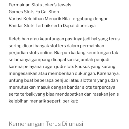
Permainan Slots Joker’s Jewels
Games Slots Fa Cai Shen
Variasi Kelebihan Menarik Bila Tergabung dengan
Bandar Slots Terbaik serta Dapat dipercaya
Kelebihan atau keuntungan pastinya jadi hal yang terus
sering dicari banyak slotters dalam permainkan
perjudian slots online. Biarpun kadang keuntungan tak
selamanya gampang didapatkan sejumlah penjudi
karena pelayanan agen judi slots khusus yang kurang
mengesankan atau memberikan dukungan. Karenanya,
untung buat beberapa penjudi atau slotters yang udah
memutuskan masuk dengan bandar slots terpercaya
serta terbaik yang bisa mendapatkan dan rasakan jenis
kelebihan menarik seperti berikut:
Kemenangan Terus Dilunasi