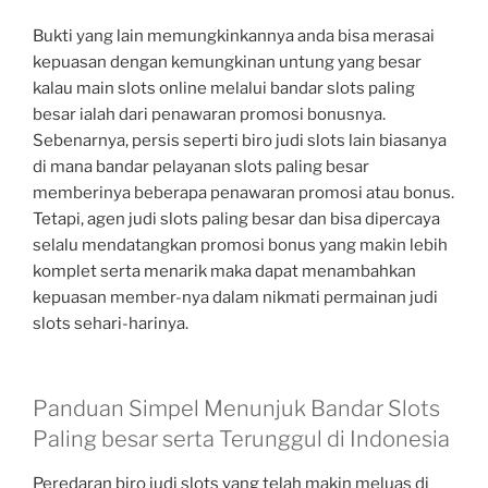
Bukti yang lain memungkinkannya anda bisa merasai
kepuasan dengan kemungkinan untung yang besar
kalau main slots online melalui bandar slots paling
besar ialah dari penawaran promosi bonusnya.
Sebenarnya, persis seperti biro judi slots lain biasanya
di mana bandar pelayanan slots paling besar
memberinya beberapa penawaran promosi atau bonus.
Tetapi, agen judi slots paling besar dan bisa dipercaya
selalu mendatangkan promosi bonus yang makin lebih
komplet serta menarik maka dapat menambahkan
kepuasan member-nya dalam nikmati permainan judi
slots sehari-harinya.
Panduan Simpel Menunjuk Bandar Slots
Paling besar serta Terunggul di Indonesia
Peredaran biro judi slots yang telah makin meluas di