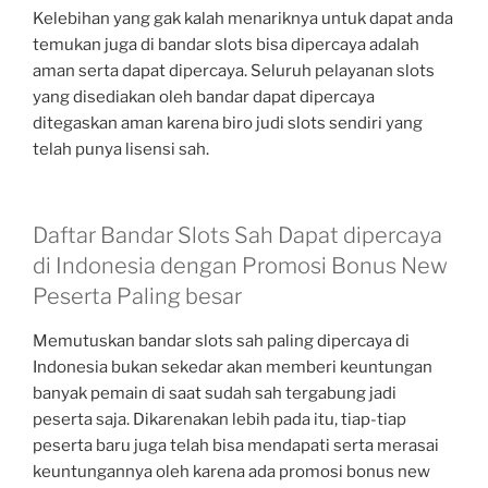
Kelebihan yang gak kalah menariknya untuk dapat anda
temukan juga di bandar slots bisa dipercaya adalah
aman serta dapat dipercaya. Seluruh pelayanan slots
yang disediakan oleh bandar dapat dipercaya
ditegaskan aman karena biro judi slots sendiri yang
telah punya lisensi sah.
Daftar Bandar Slots Sah Dapat dipercaya
di Indonesia dengan Promosi Bonus New
Peserta Paling besar
Memutuskan bandar slots sah paling dipercaya di
Indonesia bukan sekedar akan memberi keuntungan
banyak pemain di saat sudah sah tergabung jadi
peserta saja. Dikarenakan lebih pada itu, tiap-tiap
peserta baru juga telah bisa mendapati serta merasai
keuntungannya oleh karena ada promosi bonus new