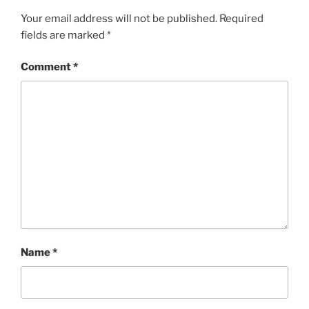
Your email address will not be published.
Required
fields are marked
*
Comment
*
Name
*