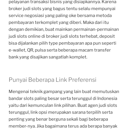
pelayanan transaksi bisnis yang disiapkannya. Karena
broker judi slots yang bagus tentu selalu mempunyai
service negosiasi yang paling oke bersama metoda
pembayaran terkomplet yang diberi. Maka dari itu
dengan demikian, buat mainkan permainan-permainan
judi slots online di broker judi slots terhebat, deposit
bisa dijalankan pilih type pembayaran apa pun seperti
e-wallet, QR, pulsa serta beberapa macam transfer
bank yang disajikan sangatlah komplet.
Punyai Beberapa Link Preferensi
Mengenai teknik gampang yang lain buat memutuskan
bandar slots paling besar serta terunggul di Indonesia
yaitu dari kemunculan link pilihan. Buat agen judi slots
terunggul, link opsi merupakan sarana terpilih serta
penting yang benar berguna sekali bagi beberapa
member-nya. Jika bagaimana terus ada berapa banyak