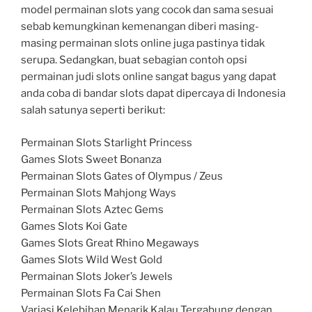
model permainan slots yang cocok dan sama sesuai
sebab kemungkinan kemenangan diberi masing-
masing permainan slots online juga pastinya tidak
serupa. Sedangkan, buat sebagian contoh opsi
permainan judi slots online sangat bagus yang dapat
anda coba di bandar slots dapat dipercaya di Indonesia
salah satunya seperti berikut:
Permainan Slots Starlight Princess
Games Slots Sweet Bonanza
Permainan Slots Gates of Olympus / Zeus
Permainan Slots Mahjong Ways
Permainan Slots Aztec Gems
Games Slots Koi Gate
Games Slots Great Rhino Megaways
Games Slots Wild West Gold
Permainan Slots Joker’s Jewels
Permainan Slots Fa Cai Shen
Variasi Kelebihan Menarik Kalau Tergabung dengan