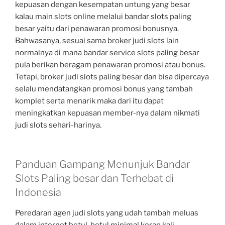
kepuasan dengan kesempatan untung yang besar
kalau main slots online melalui bandar slots paling
besar yaitu dari penawaran promosi bonusnya.
Bahwasanya, sesuai sama broker judi slots lain
normalnya di mana bandar service slots paling besar
pula berikan beragam penawaran promosi atau bonus.
Tetapi, broker judi slots paling besar dan bisa dipercaya
selalu mendatangkan promosi bonus yang tambah
komplet serta menarik maka dari itu dapat
meningkatkan kepuasan member-nya dalam nikmati
judi slots sehari-harinya.
Panduan Gampang Menunjuk Bandar
Slots Paling besar dan Terhebat di
Indonesia
Peredaran agen judi slots yang udah tambah meluas