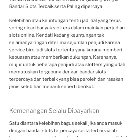
Bandar Slots Terbaik serta Paling dipercaya
Kelebihan atau keuntungan tentu jadi hal yang terus
sering dicari banyak slotters dalam mainkan perjudian
slots online. Kendati kadang keuntungan tak
selamanya ringan diterima sejumlah penjudi karena
service biro judi slots tertentu yang kurang memberi
kepuasan atau memberikan dukungan. Karenanya,
mujur untuk beberapa penjudi atau slotters yang udah
memutuskan tergabung dengan bandar slots
terpercaya dan terbaik yang bisa peroleh dan rasakan
jenis kelebihan menarik seperti berikut:
Kemenangan Selalu Dibayarkan
Satu diantara kelebihan bagus sekali jika anda masuk
dengan bandar slots terpercaya serta terbaik ialah