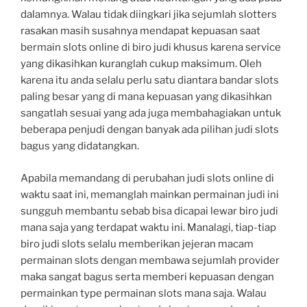
dalamnya. Walau tidak diingkari jika sejumlah slotters
rasakan masih susahnya mendapat kepuasan saat
bermain slots online di biro judi khusus karena service
yang dikasihkan kuranglah cukup maksimum. Oleh
karena itu anda selalu perlu satu diantara bandar slots
paling besar yang di mana kepuasan yang dikasihkan
sangatlah sesuai yang ada juga membahagiakan untuk
beberapa penjudi dengan banyak ada pilihan judi slots
bagus yang didatangkan.
Apabila memandang di perubahan judi slots online di
waktu saat ini, memanglah mainkan permainan judi ini
sungguh membantu sebab bisa dicapai lewar biro judi
mana saja yang terdapat waktu ini. Manalagi, tiap-tiap
biro judi slots selalu memberikan jejeran macam
permainan slots dengan membawa sejumlah provider
maka sangat bagus serta memberi kepuasan dengan
permainkan type permainan slots mana saja. Walau