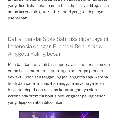
yang disediakan oleh bandar bisa dipercaya ditegaskan
aman karena biro judi slots sendiri yang telah punya
lisensi sah.
Daftar Bandar Slots Sah Bisa dipercaya di
Indonesia dengan Promosi Bonus New
Anggota Paling besar
Pilih bandar slots sah bisa dipercaya di Indonesia bukan
cuma bakal memberi keuntungan beberapa pemain
sewaktu udah sah tergabung jadi anggota saja. Karena
lebih dari pada itu, tiap-tiap anggota anyar juga telah
bisa mendapat dan rasakan keuntungannya oleh
karena ada promosi bonus new anggota paling besar
yang dijajakan atau dikasihkan.