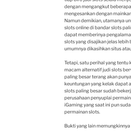
dengan mengangkut beberapa p
mengesankan dengan mainkan
Namun demikian, utamanya un
slots online di bandar slots pa
dapat memberinya pengalaman 
slots yang disajikan jelas le
umumnya dikasihkan situs atau a
Tetapi, satu perihal yang ten
macam alternatif judi slots ber
paling besar terang akan punya
keuntungan yang kelak dapat and
slots paling besar sudah beke
perusahaan penyuplai permainan
iGaming yang saat ini pun s
permainan slots.
Bukti yang lain memungkinnya