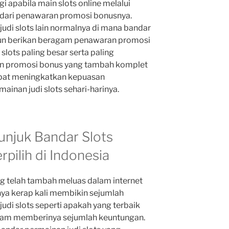
 apabila main slots online melalui
h dari penawaran promosi bonusnya.
udi slots lain normalnya di mana bandar
 pun berikan beragam penawaran promosi
slots paling besar serta paling
an promosi bonus yang tambah komplet
dapat meningkatkan kepuasan
inan judi slots sehari-harinya.
unjuk Bandar Slots
rpilih di Indonesia
ng telah tambah meluas dalam internet
ya kerap kali membikin sejumlah
judi slots seperti apakah yang terbaik
alam memberinya sejumlah keuntungan.