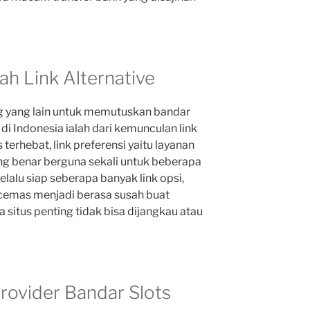
h Link Alternative
 yang lain untuk memutuskan bandar
 di Indonesia ialah dari kemunculan link
s terhebat, link preferensi yaitu layanan
ang benar berguna sekali untuk beberapa
alu siap seberapa banyak link opsi,
 cemas menjadi berasa susah buat
 situs penting tidak bisa dijangkau atau
rovider Bandar Slots