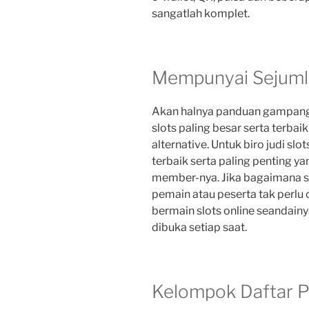
sangatlah komplet.
Mempunyai Sejumla
Akan halnya panduan gampang
slots paling besar serta terbaik
alternative. Untuk biro judi slot
terbaik serta paling penting y
member-nya. Jika bagaimana sel
pemain atau peserta tak perlu
bermain slots online seandainya
dibuka setiap saat.
Kelompok Daftar P