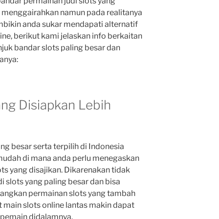
bandar permainan judi slots yang
 menggairahkan namun pada realitanya
embikin anda sukar mendapati alternatif
ne, berikut kami jelaskan info berkaitan
uk bandar slots paling besar dan
ranya:
ng Disiapkan Lebih
g besar serta terpilih di Indonesia
mudah di mana anda perlu menegaskan
 yang disajikan. Dikarenakan tidak
udi slots yang paling besar dan bisa
dangkan permainan slots yang tambah
 main slots online lantas makin dapat
u pemain didalamnya.