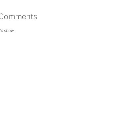
 Comments
o show.