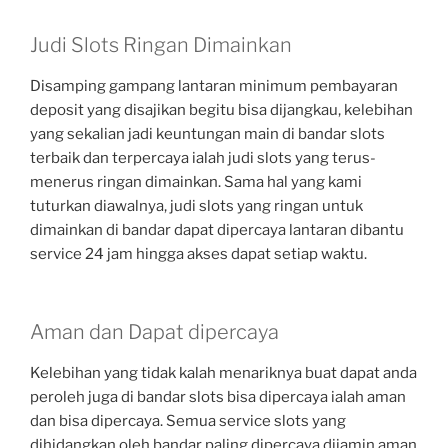
Judi Slots Ringan Dimainkan
Disamping gampang lantaran minimum pembayaran
deposit yang disajikan begitu bisa dijangkau, kelebihan
yang sekalian jadi keuntungan main di bandar slots
terbaik dan terpercaya ialah judi slots yang terus-
menerus ringan dimainkan. Sama hal yang kami
tuturkan diawalnya, judi slots yang ringan untuk
dimainkan di bandar dapat dipercaya lantaran dibantu
service 24 jam hingga akses dapat setiap waktu.
Aman dan Dapat dipercaya
Kelebihan yang tidak kalah menariknya buat dapat anda
peroleh juga di bandar slots bisa dipercaya ialah aman
dan bisa dipercaya. Semua service slots yang
dihidangkan oleh bandar paling dipercaya dijamin aman