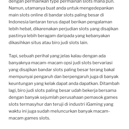
dengan permainkan type permainan slots mana pun.
Namun, utamanya buat anda untuk mengedepankan
main slots online di bandar slots paling besar di
Indonesia lantaran terus dapat berikan pengalaman
lebih hebat, dikarenakan perjudian slots yang disajikan
pastinya lebih beragam daripada yang kebanyakan
dikasihkan situs atau biro judi slots lain.
Tapi, sebuah perihal yang jelas kalau dengan ada
banyaknya macam-macam opsi judi slots bervariasi
yang disajikan bandar slots paling besar terang bakal
mempunyai pengaruh dan berpengaruh juga di banyak
keuntungan yang kelak dapat anda dapatkan. Ditambah
lagi, biro judi slots paling besar udah bekerja bersama
dengan banyak sejumlah perusahaan pemasok games
slots termasyhur dan teruji di industri iGaming yang
waktu ini juga sudah meluncurkan banyak macam-
macam games slots.