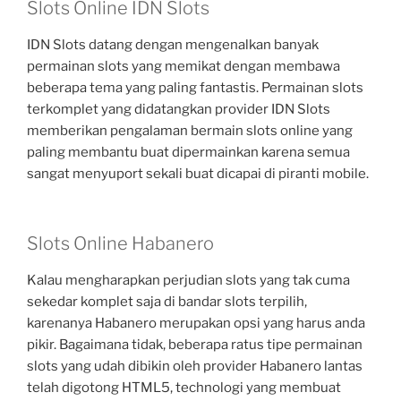
Slots Online IDN Slots
IDN Slots datang dengan mengenalkan banyak
permainan slots yang memikat dengan membawa
beberapa tema yang paling fantastis. Permainan slots
terkomplet yang didatangkan provider IDN Slots
memberikan pengalaman bermain slots online yang
paling membantu buat dipermainkan karena semua
sangat menyuport sekali buat dicapai di piranti mobile.
Slots Online Habanero
Kalau mengharapkan perjudian slots yang tak cuma
sekedar komplet saja di bandar slots terpilih,
karenanya Habanero merupakan opsi yang harus anda
pikir. Bagaimana tidak, beberapa ratus tipe permainan
slots yang udah dibikin oleh provider Habanero lantas
telah digotong HTML5, technologi yang membuat