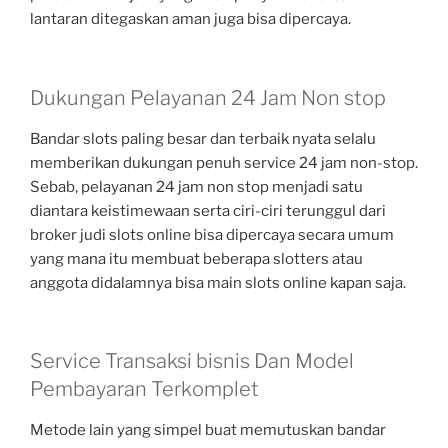
lantaran ditegaskan aman juga bisa dipercaya.
Dukungan Pelayanan 24 Jam Non stop
Bandar slots paling besar dan terbaik nyata selalu
memberikan dukungan penuh service 24 jam non-stop.
Sebab, pelayanan 24 jam non stop menjadi satu
diantara keistimewaan serta ciri-ciri terunggul dari
broker judi slots online bisa dipercaya secara umum
yang mana itu membuat beberapa slotters atau
anggota didalamnya bisa main slots online kapan saja.
Service Transaksi bisnis Dan Model
Pembayaran Terkomplet
Metode lain yang simpel buat memutuskan bandar