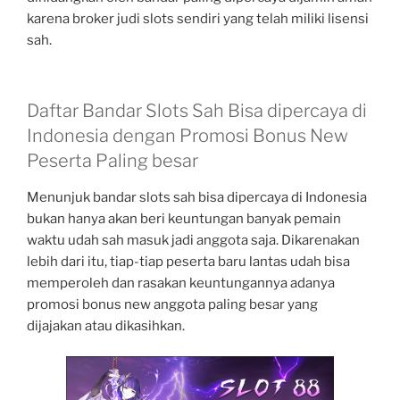
karena broker judi slots sendiri yang telah miliki lisensi
sah.
Daftar Bandar Slots Sah Bisa dipercaya di
Indonesia dengan Promosi Bonus New
Peserta Paling besar
Menunjuk bandar slots sah bisa dipercaya di Indonesia
bukan hanya akan beri keuntungan banyak pemain
waktu udah sah masuk jadi anggota saja. Dikarenakan
lebih dari itu, tiap-tiap peserta baru lantas udah bisa
memperoleh dan rasakan keuntungannya adanya
promosi bonus new anggota paling besar yang
dijajakan atau dikasihkan.