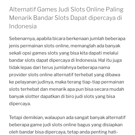
Alternatif Games Judi Slots Online Paling
Menarik Bandar Slots Dapat dipercaya di
Indonesia
Sebenarnya, apabila bicara berkenaan jumlah beberapa
jenis permainan slots online, memanglah ada banyak
sekali opsi games slots yang bisa kita dapati melalui
bandar slots dapat dipercaya di Indonesia. Hal itu juga
tidak lepas dari terus jumlahnya beberapa nama
provider slots online alternatif terhebat yang dibawa
ke pelayanan judinya, maka terang tiap-tiap permainan
slots terhebat dan menarik apa pun bisa secara mudah
banyak slotter dapatkan di biro judi slots yang bisa
dipercaya.
Tetapi demikian, walaupun ada sangat banyak alternatif
beberapa game judi slots online bagus yang disiapkan
oleh bandar bisa dipercaya, tetap anda penting hati-