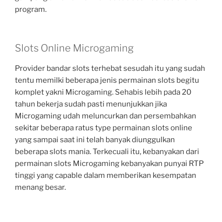
program.
Slots Online Microgaming
Provider bandar slots terhebat sesudah itu yang sudah
tentu memilki beberapa jenis permainan slots begitu
komplet yakni Microgaming. Sehabis lebih pada 20
tahun bekerja sudah pasti menunjukkan jika
Microgaming udah meluncurkan dan persembahkan
sekitar beberapa ratus type permainan slots online
yang sampai saat ini telah banyak diunggulkan
beberapa slots mania. Terkecuali itu, kebanyakan dari
permainan slots Microgaming kebanyakan punyai RTP
tinggi yang capable dalam memberikan kesempatan
menang besar.