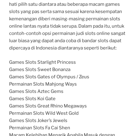
hati pilih satu diantara atau beberapa macam games
slots yang pas serta sama sesuai karena kesempatan
kemenangan diberi masing-masing permainan slots
online lantas nyata tidak serupa. Dalam pada itu, untuk
contoh-contoh opsi permainan judi slots online sangat
luar biasa yang dapat anda coba di bandar slots dapat
dipercaya di Indonesia diantaranya seperti berikut:
Games Slots Starlight Princess
Games Slots Sweet Bonanza
Games Slots Gates of Olympus / Zeus
Permainan Slots Mahjong Ways
Games Slots Aztec Gems
Games Slots Koi Gate
Games Slots Great Rhino Megaways
Permainan Slots Wild West Gold
Games Slots Joker’s Jewels
Permainan Slots Fa Cai Shen
Macam Kelebihan Menarik Apabila Masuk dengan