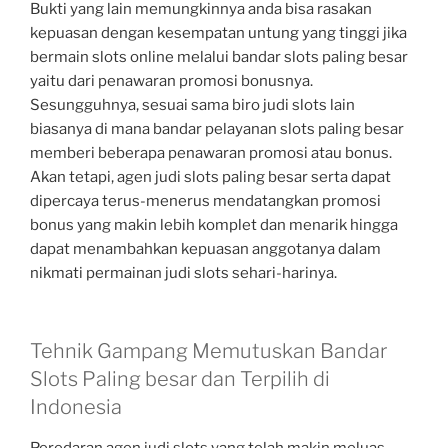
Bukti yang lain memungkinnya anda bisa rasakan
kepuasan dengan kesempatan untung yang tinggi jika
bermain slots online melalui bandar slots paling besar
yaitu dari penawaran promosi bonusnya.
Sesungguhnya, sesuai sama biro judi slots lain
biasanya di mana bandar pelayanan slots paling besar
memberi beberapa penawaran promosi atau bonus.
Akan tetapi, agen judi slots paling besar serta dapat
dipercaya terus-menerus mendatangkan promosi
bonus yang makin lebih komplet dan menarik hingga
dapat menambahkan kepuasan anggotanya dalam
nikmati permainan judi slots sehari-harinya.
Tehnik Gampang Memutuskan Bandar
Slots Paling besar dan Terpilih di
Indonesia