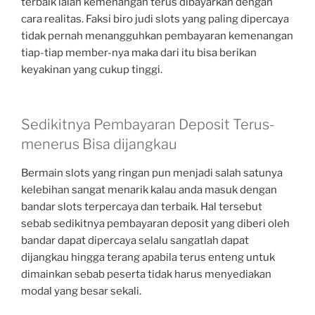
terbaik ialah kemenangan terus dibayarkan dengan
cara realitas. Faksi biro judi slots yang paling dipercaya
tidak pernah menangguhkan pembayaran kemenangan
tiap-tiap member-nya maka dari itu bisa berikan
keyakinan yang cukup tinggi.
Sedikitnya Pembayaran Deposit Terus-
menerus Bisa dijangkau
Bermain slots yang ringan pun menjadi salah satunya
kelebihan sangat menarik kalau anda masuk dengan
bandar slots terpercaya dan terbaik. Hal tersebut
sebab sedikitnya pembayaran deposit yang diberi oleh
bandar dapat dipercaya selalu sangatlah dapat
dijangkau hingga terang apabila terus enteng untuk
dimainkan sebab peserta tidak harus menyediakan
modal yang besar sekali.