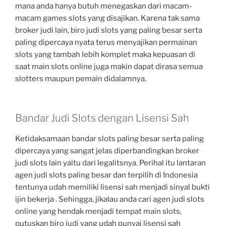
mana anda hanya butuh menegaskan dari macam-
macam games slots yang disajikan. Karena tak sama
broker judi lain, biro judi slots yang paling besar serta
paling dipercaya nyata terus menyajikan permainan
slots yang tambah lebih komplet maka kepuasan di
saat main slots online juga makin dapat dirasa semua
slotters maupun pemain didalamnya.
Bandar Judi Slots dengan Lisensi Sah
Ketidaksamaan bandar slots paling besar serta paling
dipercaya yang sangat jelas diperbandingkan broker
judi slots lain yaitu dari legalitsnya. Perihal itu lantaran
agen judi slots paling besar dan terpilih di Indonesia
tentunya udah memiliki lisensi sah menjadi sinyal bukti
ijin bekerja . Sehingga, jikalau anda cari agen judi slots
online yang hendak menjadi tempat main slots,
putuskan biro judi yang udah punyai lisensi sah