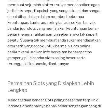
membuat sejumlah slotters sukar mendapatkan agen
judi slots seperti apakah yang sangat tepat dan sangat
dapat dihandalkan dalam memberi beberapa
keuntungan. Lantaran, seringkali ada sekian banyak
bandar judi slots yang menjajakan keuntungan benar-
benar menggairahkan namun sebenarnya tak seperti
begitu. Supaya tak membuat anda sukar mendapatkan
alternatif yang cocok untuk bermain slots online,
berikut kami uraikan info berkaitan beberapa tips
gampang pilih bandar slots paling besar serta
terunggul di Indonesia, diantaranya:
Permainan Slots yang Disiapkan Lebih
Lengkap
Mendapatkan bandar slots paling besar dan terpilih di
Indonesia sebenarnya benar-benar sangat gampang di