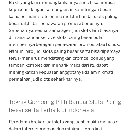
Bukti yang lain memungkinkannya anda bisa merasai
kepuasan dengan kemungkinan keuntungan besar
kalau bermain slots online melalui bandar slots paling
besar ialah dari penawaran promosi bonusnya.
Sebenarnya, sesuai sama agen judi slots lain biasanya
di mana bandar service slots paling besar pula
memberinya beragam penawaran promosi atau bonus.
Namun, biro judi slots paling besar serta bisa dipercaya
terus-menerus mendatangkan promosi bonus yang
tambah komplet dan menarik maka dari itu dapat
meningkatkan kepuasan anggotanya dalam nikmati
permainan judi slots sehari-harinya.
Teknik Gampang Pilih Bandar Slots Paling
besar serta Terbaik di Indonesia
Peredaran broker judi slots yang udah makin meluas di
dalam internet memanglah minimal kerap kali