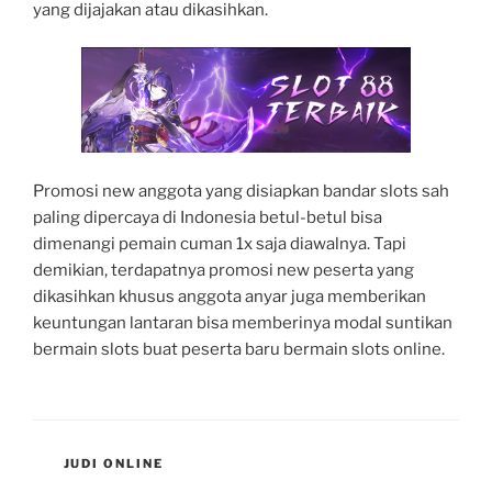
yang dijajakan atau dikasihkan.
Promosi new anggota yang disiapkan bandar slots sah
paling dipercaya di Indonesia betul-betul bisa
dimenangi pemain cuman 1x saja diawalnya. Tapi
demikian, terdapatnya promosi new peserta yang
dikasihkan khusus anggota anyar juga memberikan
keuntungan lantaran bisa memberinya modal suntikan
bermain slots buat peserta baru bermain slots online.
CATEGORIES
JUDI ONLINE