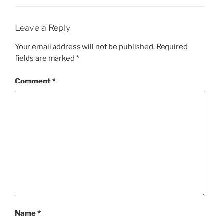
Leave a Reply
Your email address will not be published.
Required
fields are marked
*
Comment
*
Name
*