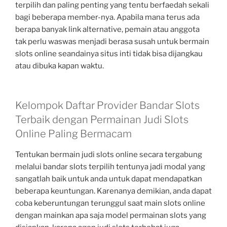
terpilih dan paling penting yang tentu berfaedah sekali
bagi beberapa member-nya. Apabila mana terus ada
berapa banyak link alternative, pemain atau anggota
tak perlu waswas menjadi berasa susah untuk bermain
slots online seandainya situs inti tidak bisa dijangkau
atau dibuka kapan waktu.
Kelompok Daftar Provider Bandar Slots
Terbaik dengan Permainan Judi Slots
Online Paling Bermacam
Tentukan bermain judi slots online secara tergabung
melalui bandar slots terpilih tentunya jadi modal yang
sangatlah baik untuk anda untuk dapat mendapatkan
beberapa keuntungan. Karenanya demikian, anda dapat
coba keberuntungan terunggul saat main slots online
dengan mainkan apa saja model permainan slots yang