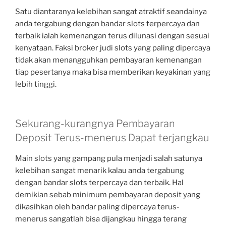
Satu diantaranya kelebihan sangat atraktif seandainya
anda tergabung dengan bandar slots terpercaya dan
terbaik ialah kemenangan terus dilunasi dengan sesuai
kenyataan. Faksi broker judi slots yang paling dipercaya
tidak akan menangguhkan pembayaran kemenangan
tiap pesertanya maka bisa memberikan keyakinan yang
lebih tinggi.
Sekurang-kurangnya Pembayaran
Deposit Terus-menerus Dapat terjangkau
Main slots yang gampang pula menjadi salah satunya
kelebihan sangat menarik kalau anda tergabung
dengan bandar slots terpercaya dan terbaik. Hal
demikian sebab minimum pembayaran deposit yang
dikasihkan oleh bandar paling dipercaya terus-
menerus sangatlah bisa dijangkau hingga terang