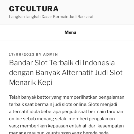
Skip
GTCULTURA
to
Langkah-langkah Dasar Bermain Judi Baccarat
content
Menu
POSTED
17/06/2023
BY
ADMIN
ON
Bandar Slot Terbaik di Indonesia
dengan Banyak Alternatif Judi Slot
Menarik Kepi
Telah banyak bettor yang memperlihatkan pengalaman
terbaik saat bermain judi slots online. Slots menjadi
alternatif idola beberapa penjudi saat bermain taruhan
online sebab menang selalu memberi pengalaman
yang memberikan kepuasan entahlah dari kesempatan
menang maupun keuntungan yang berada pada