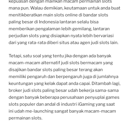
kepuasan dengan mainkan macam permainan slots
mana pun. Walau demikian, keutamaan untuk anda buat
menitikberatkan main slots online di bandar slots
paling besar di Indonesia lantaran selalu bisa
memberikan pengalaman lebih gemilang, lantaran
perjudian slots yang disiapkan nyata lebih bervariasi
dari yang rata-rata diberi situs atau agen judi slots lain.
Tetapi, satu soal yang tentu jika dengan ada banyak
macam-macam alternatif judi slots bermacam yang
disajikan bandar slots paling besar terang akan
memiliki pengaruh dan berpengaruh juga di jumlahnya
keuntungan yang kelak dapat anda capai. Ditambah lagi,
broker judi slots paling besar udah bekerja sama-sama
dengan banyak beberapa perusahaan penyuplai games
slots populer dan andal di industri iGaming yang saat
ini udah me-launching sangat banyak macam-macam
permainan slots.