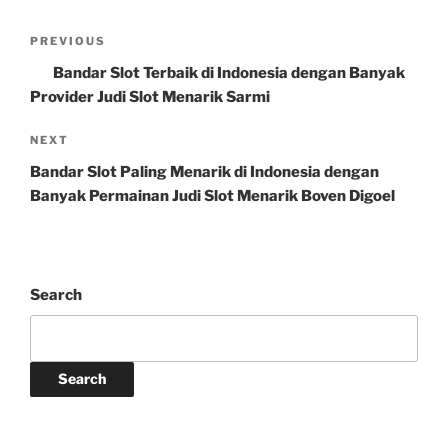
Post
Previous
PREVIOUS
navigation
Post
Bandar Slot Terbaik di Indonesia dengan Banyak
Provider Judi Slot Menarik Sarmi
Next
NEXT
Post
Bandar Slot Paling Menarik di Indonesia dengan
Banyak Permainan Judi Slot Menarik Boven Digoel
Search
Search