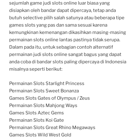
sejumlah game judi slots online luar biasa yang
disiapkan oleh bandar dapat dipercaya, tetap anda
butuh selective pilih salah satunya atau beberapa tipe
games slots yang pas dan sama sesuai karena
kemungkinan kemenangan dikasihkan masing-masing
permainan slots online lantas pastinya tidak serupa.
Dalam pada itu, untuk sebagian contoh alternatif
permainan judi slots online sangat bagus yang dapat
anda coba di bandar slots paling dipercaya di Indonesia
misalnya seperti berikut:
Permainan Slots Starlight Princess
Permainan Slots Sweet Bonanza
Games Slots Gates of Olympus / Zeus
Permainan Slots Mahjong Ways
Games Slots Aztec Gems
Permainan Slots Koi Gate
Permainan Slots Great Rhino Megaways
Games Slots Wild West Gold