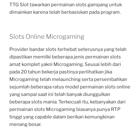
TTG Slot tawarkan permainan slots gampang untuk
dimainkan karena telah berbasiskan pada program.
Slots Online Microgaming
Provider bandar slots terhebat seterusnya yang telah
dipastikan memilki beberapa jenis permainan slots
amat komplet yakni Microgaming. Seusai lebih dari
pada 20 tahun bekerja pastinya perlihatkan jika
Microgaming telah melaunching serta persembahkan
sejumlah beberapa ratus model permainan slots online
yang sampai saat ini telah banyak diunggulkan
beberapa slots mania. Terkecuali itu, kebanyakan dari
permainan slots Microgaming biasanya punya RTP
tinggi yang capable dalam berikan kemungkinan
menang besar.