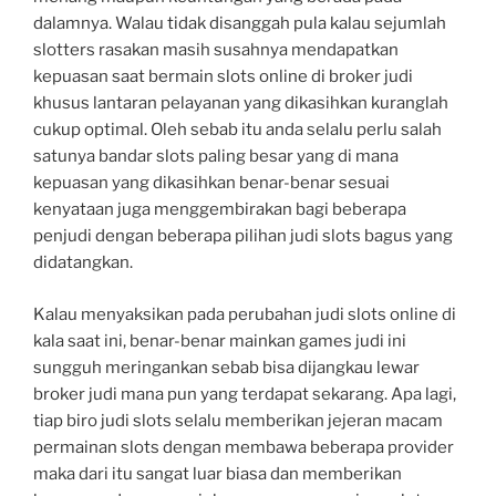
dalamnya. Walau tidak disanggah pula kalau sejumlah
slotters rasakan masih susahnya mendapatkan
kepuasan saat bermain slots online di broker judi
khusus lantaran pelayanan yang dikasihkan kuranglah
cukup optimal. Oleh sebab itu anda selalu perlu salah
satunya bandar slots paling besar yang di mana
kepuasan yang dikasihkan benar-benar sesuai
kenyataan juga menggembirakan bagi beberapa
penjudi dengan beberapa pilihan judi slots bagus yang
didatangkan.
Kalau menyaksikan pada perubahan judi slots online di
kala saat ini, benar-benar mainkan games judi ini
sungguh meringankan sebab bisa dijangkau lewar
broker judi mana pun yang terdapat sekarang. Apa lagi,
tiap biro judi slots selalu memberikan jejeran macam
permainan slots dengan membawa beberapa provider
maka dari itu sangat luar biasa dan memberikan