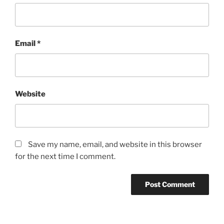
Email
*
Website
Save my name, email, and website in this browser
for the next time I comment.