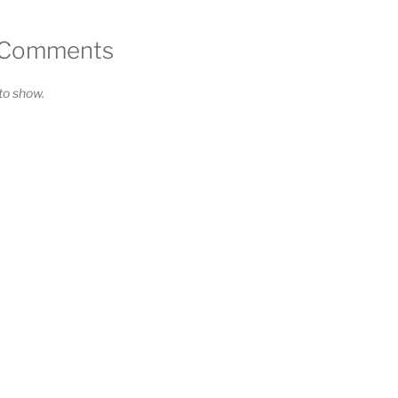
 Comments
o show.