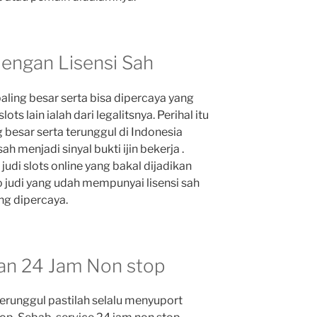
dengan Lisensi Sah
aling besar serta bisa dipercaya yang
ots lain ialah dari legalitsnya. Perihal itu
ng besar serta terunggul di Indonesia
ah menjadi sinyal bukti ijin bekerja .
 judi slots online yang bakal dijadikan
o judi yang udah mempunyai lisensi sah
ng dipercaya.
an 24 Jam Non stop
terunggul pastilah selalu menyuport