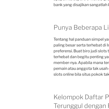
bank yang disajikan sangatlah
Punya Beberapa Li
Tentang hal panduan simpel ya
paling besar serta terhebat di I
preferensi. Buat biro judi slots 
terhebat dan begitu penting y
member-nya. Apabila mana terus
pemain atau anggota tak usah
slots online bila situs pokok ta
Kelompok Daftar P
Terunggul dengan 