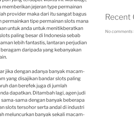
lalu memberikan jejeran type permainan
h provider maka dari itu sangat bagus
Recent
 permainkan tipe permainan slots mana
an untuk anda untuk menitikberatkan
No comments t
slots paling besar di Indonesia sebab
man lebih fantastis, lantaran perjudian
bih beragam daripada yang kebanyakan
ain.
enar jika dengan adanya banyak macam-
m yang disajikan bandar slots paling
ruh dan berefek juga di jumlah
nda dapatkan. Ditambah lagi, agen judi
rja sama-sama dengan banyak beberapa
slots tersohor serta andal di industri
dah meluncurkan banyak sekali macam-