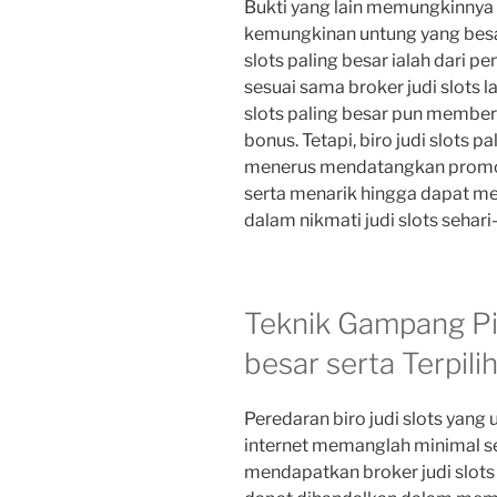
Bukti yang lain memungkinnya
kemungkinan untung yang besar
slots paling besar ialah dari 
sesuai sama broker judi slots 
slots paling besar pun membe
bonus. Tetapi, biro judi slots p
menerus mendatangkan promos
serta menarik hingga dapat 
dalam nikmati judi slots sehari
Teknik Gampang Pil
besar serta Terpili
Peredaran biro judi slots yan
internet memanglah minimal se
mendapatkan broker judi slots 