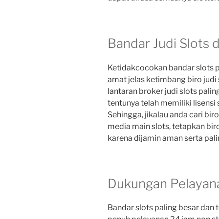
Bandar Judi Slots 
Ketidakcocokan bandar slots p
amat jelas ketimbang biro judi sl
lantaran broker judi slots pali
tentunya telah memiliki lisensi s
Sehingga, jikalau anda cari biro
media main slots, tetapkan bir
karena dijamin aman serta pali
Dukungan Pelayan
Bandar slots paling besar dan 