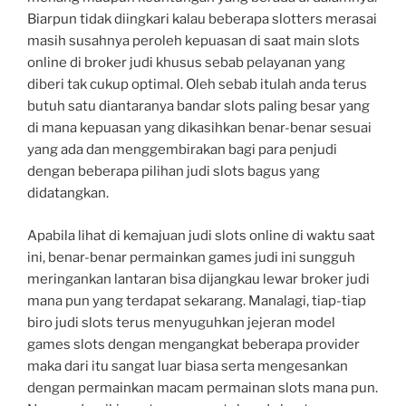
Biarpun tidak diingkari kalau beberapa slotters merasai
masih susahnya peroleh kepuasan di saat main slots
online di broker judi khusus sebab pelayanan yang
diberi tak cukup optimal. Oleh sebab itulah anda terus
butuh satu diantaranya bandar slots paling besar yang
di mana kepuasan yang dikasihkan benar-benar sesuai
yang ada dan menggembirakan bagi para penjudi
dengan beberapa pilihan judi slots bagus yang
didatangkan.
Apabila lihat di kemajuan judi slots online di waktu saat
ini, benar-benar permainkan games judi ini sungguh
meringankan lantaran bisa dijangkau lewar broker judi
mana pun yang terdapat sekarang. Manalagi, tiap-tiap
biro judi slots terus menyuguhkan jejeran model
games slots dengan mengangkat beberapa provider
maka dari itu sangat luar biasa serta mengesankan
dengan permainkan macam permainan slots mana pun.