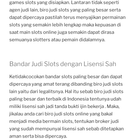
games slots yang disiapkan. Lantaran tidak seperti
agen judi lain, biro judi slots yang paling besar serta
dapat dipercaya pastilah terus menyajikan permainan
slots yang semakin lebih lengkap maka kepuasan di
saat main slots online juga semakin dapat dirasa
semuanya slotters atau pemain didalamnya.
Bandar Judi Slots dengan Lisensi Sah
Ketidakcocokan bandar slots paling besar dan dapat
dipercaya yang amat terang dibanding biro judi slots
lain yaitu dari legalitsnya. Hal itu sebab biro judi slots
paling besar dan terbaik di Indonesia tentunya udah
miliki lisensi sah jadi tanda bukti ijin bekerja . Maka,
jikalau anda cari biro judi slots online yang bakal
menjadi media bermain slots, tentukan broker judi
yang sudah mempunyai lisensi sah sebab ditetapkan
aman serta bisa dipercaya.