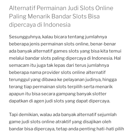
Alternatif Permainan Judi Slots Online
Paling Menarik Bandar Slots Bisa
dipercaya di Indonesia
Sesungguhnya, kalau bicara tentang jumlahnya
beberapa jenis permainan slots online, benar-benar
ada banyak alternatif games slots yang bisa kita temui
melalui bandar slots paling dipercaya di Indonesia. Hal
semacam itu juga tak lepas dari terus jumlahnya
beberapa nama provider slots online alternatif
terunggul yang dibawa ke pelayanan judinya, hingga
terang tiap permainan slots terpilih serta menarik
apapun itu bisa secara gampang banyak slotter
dapatkan di agen judi slots yang dapat dipercaya.
Tapi demikian, walau ada banyak alternatif sejumlah
game judi slots online atraktif yang disajikan oleh
bandar bisa dipercaya, tetap anda penting hati-hati pilih