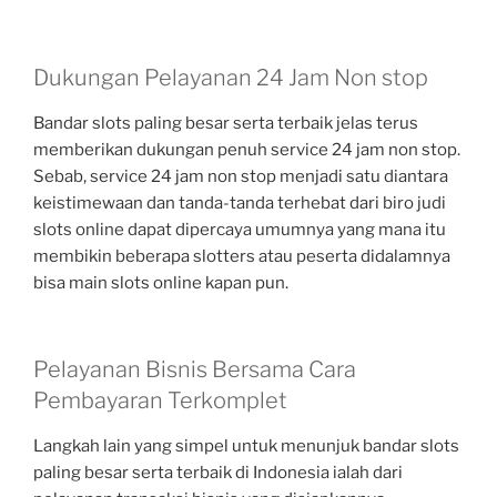
Dukungan Pelayanan 24 Jam Non stop
Bandar slots paling besar serta terbaik jelas terus
memberikan dukungan penuh service 24 jam non stop.
Sebab, service 24 jam non stop menjadi satu diantara
keistimewaan dan tanda-tanda terhebat dari biro judi
slots online dapat dipercaya umumnya yang mana itu
membikin beberapa slotters atau peserta didalamnya
bisa main slots online kapan pun.
Pelayanan Bisnis Bersama Cara
Pembayaran Terkomplet
Langkah lain yang simpel untuk menunjuk bandar slots
paling besar serta terbaik di Indonesia ialah dari