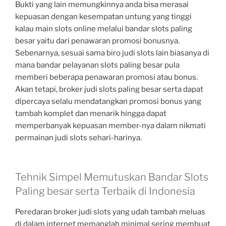
Bukti yang lain memungkinnya anda bisa merasai
kepuasan dengan kesempatan untung yang tinggi
kalau main slots online melalui bandar slots paling
besar yaitu dari penawaran promosi bonusnya.
Sebenarnya, sesuai sama biro judi slots lain biasanya di
mana bandar pelayanan slots paling besar pula
memberi beberapa penawaran promosi atau bonus.
Akan tetapi, broker judi slots paling besar serta dapat
dipercaya selalu mendatangkan promosi bonus yang
tambah komplet dan menarik hingga dapat
memperbanyak kepuasan member-nya dalam nikmati
permainan judi slots sehari-harinya.
Tehnik Simpel Memutuskan Bandar Slots
Paling besar serta Terbaik di Indonesia
Peredaran broker judi slots yang udah tambah meluas
di dalam internet memanglah minimal sering membuat