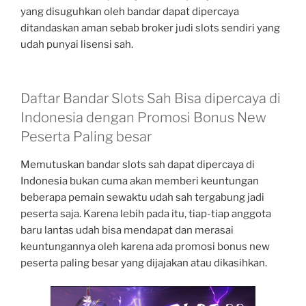
yang disuguhkan oleh bandar dapat dipercaya
ditandaskan aman sebab broker judi slots sendiri yang
udah punyai lisensi sah.
Daftar Bandar Slots Sah Bisa dipercaya di
Indonesia dengan Promosi Bonus New
Peserta Paling besar
Memutuskan bandar slots sah dapat dipercaya di
Indonesia bukan cuma akan memberi keuntungan
beberapa pemain sewaktu udah sah tergabung jadi
peserta saja. Karena lebih pada itu, tiap-tiap anggota
baru lantas udah bisa mendapat dan merasai
keuntungannya oleh karena ada promosi bonus new
peserta paling besar yang dijajakan atau dikasihkan.