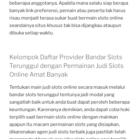
beberapa anggotanya. Apabila mana selalu siap berapa
banyak link preferensi, pemain atau peserta tak harus
risau menjadi terasa sukar buat bermain slots online
seandainya situs khusus tak bisa dijangkau ataupun
dibuka setiap waktu.
Kelompok Daftar Provider Bandar Slots
Terunggul dengan Permainan Judi Slots
Online Amat Banyak
Tentukan main judi slots online secara masuk melalui
bandar slots terunggul tentunya jadi modal yang
sangatlah baik untuk anda buat dapat peroleh beberapa
keuntungan. Karenanya demikian, anda dapat coba hoki
terpilih saat bermain slots online dengan mainkan
apapun itu macam permainan slots yang disiapkan,
dikarenakan agen judi slots terbaik juga pastilah telah