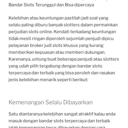
Bandar Slots Terunggul dan Bisa dipercaya
Kelebihan atau keuntungan pastilah jadi soal yang
selalu paling diburu banyak slotters dalam permainkan
perjudian slots online. Kendati terkadang keuntungan
tidak mesti ringan diperoleh sejumlah penjudi dipicu
pelayanan broker judi slots khusus yang kurang
memberikan kepuasan atau memberi dukungan.
Karenanya, untung buat beberapa penjudi atau slotters
yang udah pilih tergabung dengan bandar slots
terpercaya dan terbaik yang bisa peroleh dan rasakan
jenis kelebihan menarik seperti berikut:
Kemenangan Selalu Dibayarkan
Satu diantaranya kelebihan sangat atraktif kalau anda
masuk dengan bandar slots terpercaya dan terbaik
ialah kemenangan terus dibayarkan dengan cara