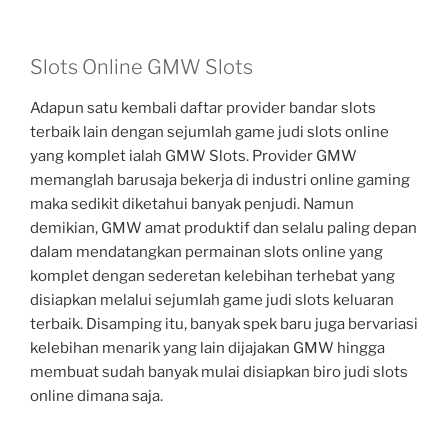
Slots Online GMW Slots
Adapun satu kembali daftar provider bandar slots
terbaik lain dengan sejumlah game judi slots online
yang komplet ialah GMW Slots. Provider GMW
memanglah barusaja bekerja di industri online gaming
maka sedikit diketahui banyak penjudi. Namun
demikian, GMW amat produktif dan selalu paling depan
dalam mendatangkan permainan slots online yang
komplet dengan sederetan kelebihan terhebat yang
disiapkan melalui sejumlah game judi slots keluaran
terbaik. Disamping itu, banyak spek baru juga bervariasi
kelebihan menarik yang lain dijajakan GMW hingga
membuat sudah banyak mulai disiapkan biro judi slots
online dimana saja.