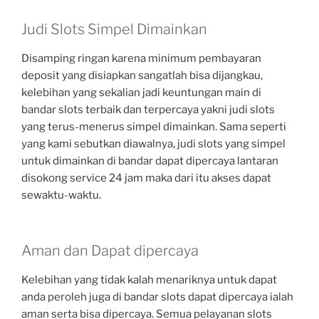
Judi Slots Simpel Dimainkan
Disamping ringan karena minimum pembayaran
deposit yang disiapkan sangatlah bisa dijangkau,
kelebihan yang sekalian jadi keuntungan main di
bandar slots terbaik dan terpercaya yakni judi slots
yang terus-menerus simpel dimainkan. Sama seperti
yang kami sebutkan diawalnya, judi slots yang simpel
untuk dimainkan di bandar dapat dipercaya lantaran
disokong service 24 jam maka dari itu akses dapat
sewaktu-waktu.
Aman dan Dapat dipercaya
Kelebihan yang tidak kalah menariknya untuk dapat
anda peroleh juga di bandar slots dapat dipercaya ialah
aman serta bisa dipercaya. Semua pelayanan slots