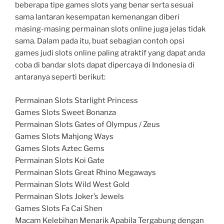
beberapa tipe games slots yang benar serta sesuai
sama lantaran kesempatan kemenangan diberi
masing-masing permainan slots online juga jelas tidak
sama. Dalam pada itu, buat sebagian contoh opsi
games judi slots online paling atraktif yang dapat anda
coba di bandar slots dapat dipercaya di Indonesia di
antaranya seperti berikut:
Permainan Slots Starlight Princess
Games Slots Sweet Bonanza
Permainan Slots Gates of Olympus / Zeus
Games Slots Mahjong Ways
Games Slots Aztec Gems
Permainan Slots Koi Gate
Permainan Slots Great Rhino Megaways
Permainan Slots Wild West Gold
Permainan Slots Joker’s Jewels
Games Slots Fa Cai Shen
Macam Kelebihan Menarik Apabila Tergabung dengan