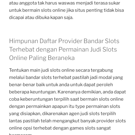
atau anggota tak harus waswas menjadi terasa sukar
untuk bermain slots online jika situs penting tidak bisa
dicapai atau dibuka kapan saja.
Himpunan Daftar Provider Bandar Slots
Terhebat dengan Permainan Judi Slots
Online Paling Beraneka
Tentukan main judi slots online secara tergabung
melalui bandar slots terhebat pastilah jadi modal yang
benar-benar baik untuk anda untuk dapat peroleh
beberapa keuntungan. Karenanya demikian, anda dapat
coba keberuntungan terpilih saat bermain slots online
dengan permainkan apapun itu type permainan slots
yang disiapkan, dikarenakan agen judi slots terpilih
lantas pastilah telah mengangkut banyak provider slots
online opsi terhebat dengan games slots sangat