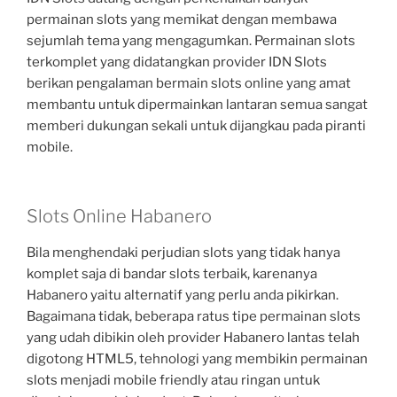
permainan slots yang memikat dengan membawa
sejumlah tema yang mengagumkan. Permainan slots
terkomplet yang didatangkan provider IDN Slots
berikan pengalaman bermain slots online yang amat
membantu untuk dipermainkan lantaran semua sangat
memberi dukungan sekali untuk dijangkau pada piranti
mobile.
Slots Online Habanero
Bila menghendaki perjudian slots yang tidak hanya
komplet saja di bandar slots terbaik, karenanya
Habanero yaitu alternatif yang perlu anda pikirkan.
Bagaimana tidak, beberapa ratus tipe permainan slots
yang udah dibikin oleh provider Habanero lantas telah
digotong HTML5, tehnologi yang membikin permainan
slots menjadi mobile friendly atau ringan untuk