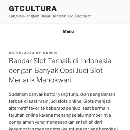
Skip
GTCULTURA
to
Langkah-langkah Dasar Bermain Judi Baccarat
content
Menu
POSTED
05/05/2023
BY
ADMIN
ON
Bandar Slot Terbaik di Indonesia
dengan Banyak Opsi Judi Slot
Menarik Manokwari
Sudahlah banyak bettor yang tunjukkan pengalaman
terbaik di saat main judi slots online. Slots menjadi
alternatif favorite beberapa penjudi saat bermain
taruhan online karena menang selalu memberinya
pengalaman yang mengesankan entahlah dari
kesempatan menang atau keuntungan yang berada di