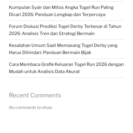
Kumpulan Syair dan Mitos Angka Togel Run Paling
Dicari 2026: Panduan Lengkap dan Terpercaya
Forum Diskusi Prediksi Togel Derby Terbesar di Tahun
2026: Analisis Tren dan Strategi Bermain
Kesalahan Umum Saat Memasang Togel Derby yang
Harus Dihindari: Panduan Bermain Bijak
Cara Membaca Grafik Keluaran Togel Run 2026 dengan
Mudah untuk Analisis Data Akurat
Recent Comments
No comments to show.