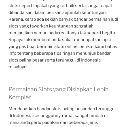
slots seperti apakah yang terbaik serta sangat dapat
dihandalkan dalam berikan sejumlah keuntungan.
Karena, kerap ada sekian banyak bandar permainan judi
slots yang tawarkan keuntungan sangatlah
menjanjikan namun pada realitanya tak seperti begitu.
Supaya tak membuat anda sukar mendapatkan opsi
yang pas buat bermain slots online, berikut kami bahas
info tentang beberapa tips ringan menunjuk bandar
slots paling besar serta terunggul di Indonesia,
misalnya:
Permainan Slots yang Disiapkan Lebih
Komplet
Mendapatkan bandar slots paling besar dan terunggul
di Indonesia sesungguhnya amat sangat mudah di
mana anda perlu pastikan dari beberapa jenis