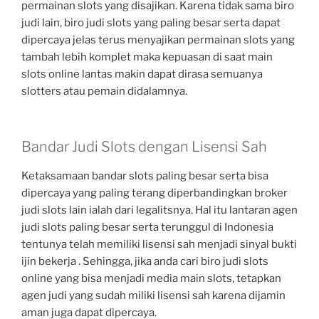
permainan slots yang disajikan. Karena tidak sama biro
judi lain, biro judi slots yang paling besar serta dapat
dipercaya jelas terus menyajikan permainan slots yang
tambah lebih komplet maka kepuasan di saat main
slots online lantas makin dapat dirasa semuanya
slotters atau pemain didalamnya.
Bandar Judi Slots dengan Lisensi Sah
Ketaksamaan bandar slots paling besar serta bisa
dipercaya yang paling terang diperbandingkan broker
judi slots lain ialah dari legalitsnya. Hal itu lantaran agen
judi slots paling besar serta terunggul di Indonesia
tentunya telah memiliki lisensi sah menjadi sinyal bukti
ijin bekerja . Sehingga, jika anda cari biro judi slots
online yang bisa menjadi media main slots, tetapkan
agen judi yang sudah miliki lisensi sah karena dijamin
aman juga dapat dipercaya.