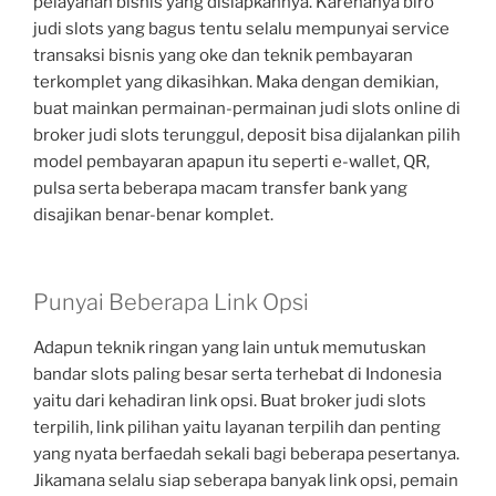
pelayanan bisnis yang disiapkannya. Karenanya biro
judi slots yang bagus tentu selalu mempunyai service
transaksi bisnis yang oke dan teknik pembayaran
terkomplet yang dikasihkan. Maka dengan demikian,
buat mainkan permainan-permainan judi slots online di
broker judi slots terunggul, deposit bisa dijalankan pilih
model pembayaran apapun itu seperti e-wallet, QR,
pulsa serta beberapa macam transfer bank yang
disajikan benar-benar komplet.
Punyai Beberapa Link Opsi
Adapun teknik ringan yang lain untuk memutuskan
bandar slots paling besar serta terhebat di Indonesia
yaitu dari kehadiran link opsi. Buat broker judi slots
terpilih, link pilihan yaitu layanan terpilih dan penting
yang nyata berfaedah sekali bagi beberapa pesertanya.
Jikamana selalu siap seberapa banyak link opsi, pemain