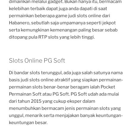
dimainkan melalui gadget. Bukan hanya itu, bermacam
kelebihan terbaik dapat juga anda dapati di saat
permainkan beberapa game judi slots online dari
Habanero, sebutlah saja umpamanya seperti jekpot
serta kemungkinan kemenangan paling besar sebab
ditopang pula RTP slots yang lebih tinggi.
Slots Online PG Soft
Di bandar slots terunggul, ada juga salah satunya nama
basis judi slots online atraktif yang siapkan permainan-
permainan slots benar-benar beragam ialah Pocket
Permainan Soft atau PG Soft. PG Soft udah ada mulai
dari tahun 2015 yang cukup eksper dalam
menumbuhkan bermacam jenis permainan slots yang
unggul, menarik serta menjajakan banyak keuntungan-
keuntungan besar.