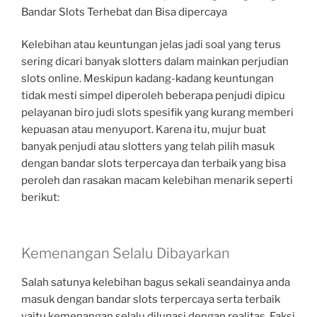
Bandar Slots Terhebat dan Bisa dipercaya
Kelebihan atau keuntungan jelas jadi soal yang terus
sering dicari banyak slotters dalam mainkan perjudian
slots online. Meskipun kadang-kadang keuntungan
tidak mesti simpel diperoleh beberapa penjudi dipicu
pelayanan biro judi slots spesifik yang kurang memberi
kepuasan atau menyuport. Karena itu, mujur buat
banyak penjudi atau slotters yang telah pilih masuk
dengan bandar slots terpercaya dan terbaik yang bisa
peroleh dan rasakan macam kelebihan menarik seperti
berikut:
Kemenangan Selalu Dibayarkan
Salah satunya kelebihan bagus sekali seandainya anda
masuk dengan bandar slots terpercaya serta terbaik
yaitu kemenangan selalu dilunasi dengan realitas. Faksi