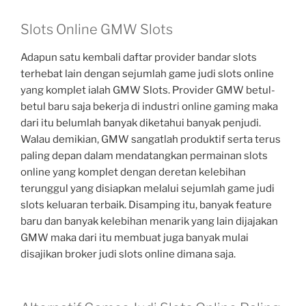
Slots Online GMW Slots
Adapun satu kembali daftar provider bandar slots
terhebat lain dengan sejumlah game judi slots online
yang komplet ialah GMW Slots. Provider GMW betul-
betul baru saja bekerja di industri online gaming maka
dari itu belumlah banyak diketahui banyak penjudi.
Walau demikian, GMW sangatlah produktif serta terus
paling depan dalam mendatangkan permainan slots
online yang komplet dengan deretan kelebihan
terunggul yang disiapkan melalui sejumlah game judi
slots keluaran terbaik. Disamping itu, banyak feature
baru dan banyak kelebihan menarik yang lain dijajakan
GMW maka dari itu membuat juga banyak mulai
disajikan broker judi slots online dimana saja.