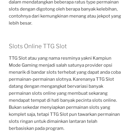
dalam mendatangkan beberapa ratus type permainan
slots dengan digotong oleh berapa banyak kelebihan,
contohnya dari kemungkinan menang atau jekpot yang
lebih besar.
Slots Online TTG Slot
TTG Slot atau yang nama resminya yakni Kampiun
Mode Gaming menjadi salah satunya provider opsi
menarik di bandar slots terhebat yang dapat anda coba
permainan-permainan slotnya. Karenanya TTG Slot
datang dengan mengangkat bervariasi banyak
permainan slots online yang membuat sekarang
mendapat tempat di hati banyak pecinta slots online.
Bukan sekedar menyiapkan permainan slots yang
komplet saja, tetapi TTG Slot pun tawarkan permainan
slots ringan untuk dimainkan lantaran telah
berbasiskan pada program.