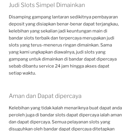
Judi Slots Simpel Dimainkan
Disamping gampang lantaran sedikitnya pembayaran
deposit yang disiapkan benar-benar dapat terjangkau,
kelebihan yang sekalian jadi keuntungan main di
bandar slots terbaik dan terpercaya merupakan judi
slots yang terus-menerus ringan dimainkan. Sama
yang kami ungkapkan diawalnya, judi slots yang
gampang untuk dimainkan di bandar dapat dipercaya
sebab dibantu service 24 jam hingga akses dapat
setiap waktu.
Aman dan Dapat dipercaya
Kelebihan yang tidak kalah menariknya buat dapat anda
peroleh juga di bandar slots dapat dipercaya ialah aman
dan dapat dipercaya. Semua pelayanan slots yang
disuguhkan oleh bandar dapat dipercaya ditetapkan