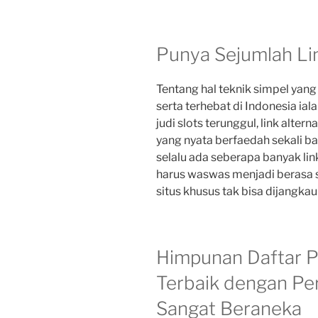
Punya Sejumlah Lin
Tentang hal teknik simpel yang 
serta terhebat di Indonesia iala
judi slots terunggul, link alter
yang nyata berfaedah sekali b
selalu ada seberapa banyak link
harus waswas menjadi berasa s
situs khusus tak bisa dijangkau
Himpunan Daftar P
Terbaik dengan Per
Sangat Beraneka