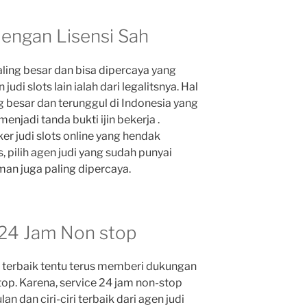
dengan Lisensi Sah
ling besar dan bisa dipercaya yang
di slots lain ialah dari legalitsnya. Hal
ing besar dan terunggul di Indonesia yang
menjadi tanda bukti ijin bekerja .
ker judi slots online yang hendak
s, pilih agen judi yang sudah punyai
man juga paling dipercaya.
24 Jam Non stop
a terbaik tentu terus memberi dukungan
op. Karena, service 24 jam non-stop
n dan ciri-ciri terbaik dari agen judi