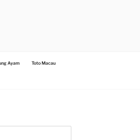
ung Ayam
Toto Macau