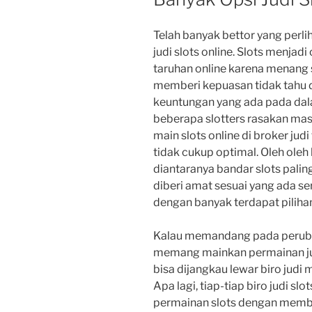
Telah banyak bettor yang perl
judi slots online. Slots menjad
taruhan online karena menang
memberi kepuasan tidak tahu
keuntungan yang ada pada dala
beberapa slotters rasakan ma
main slots online di broker jud
tidak cukup optimal. Oleh oleh 
diantaranya bandar slots pali
diberi amat sesuai yang ada s
dengan banyak terdapat pilihan
Kalau memandang pada perubahan
memang mainkan permainan jud
bisa dijangkau lewar biro judi 
Apa lagi, tiap-tiap biro judi sl
permainan slots dengan memba