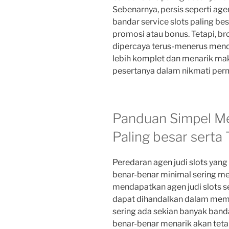
Sebenarnya, persis seperti agen
bandar service slots paling 
promosi atau bonus. Tetapi, bro
dipercaya terus-menerus men
lebih komplet dan menarik m
pesertanya dalam nikmati perma
Panduan Simpel M
Paling besar serta 
Peredaran agen judi slots yan
benar-benar minimal sering me
mendapatkan agen judi slots se
dapat dihandalkan dalam mem
sering ada sekian banyak band
benar-benar menarik akan tetap