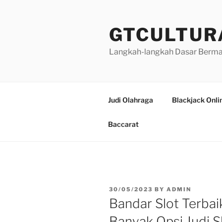
Skip
to
GTCULTUR
content
Langkah-langkah Dasar Bermai
Judi Olahraga
Blackjack Onli
Baccarat
POSTED
30/05/2023
BY
ADMIN
ON
Bandar Slot Terbai
Banyak Opsi Judi 