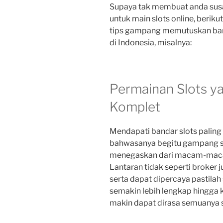
Supaya tak membuat anda susa
untuk main slots online, beriku
tips gampang memutuskan banda
di Indonesia, misalnya:
Permainan Slots ya
Komplet
Mendapati bandar slots paling b
bahwasanya begitu gampang se
menegaskan dari macam-macam
Lantaran tidak seperti broker ju
serta dapat dipercaya pastilah
semakin lebih lengkap hingga k
makin dapat dirasa semuanya s