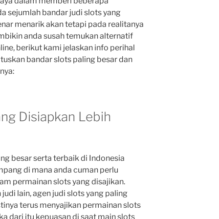
ercaya dalam memberi beberapa
a sejumlah bandar judi slots yang
ar menarik akan tetapi pada realitanya
mbikin anda susah temukan alternatif
ine, berikut kami jelaskan info perihal
skan bandar slots paling besar dan
anya:
ng Disiapkan Lebih
g besar serta terbaik di Indonesia
mpang di mana anda cuman perlu
 permainan slots yang disajikan.
udi lain, agen judi slots yang paling
tinya terus menyajikan permainan slots
 dari itu kepuasan di saat main slots