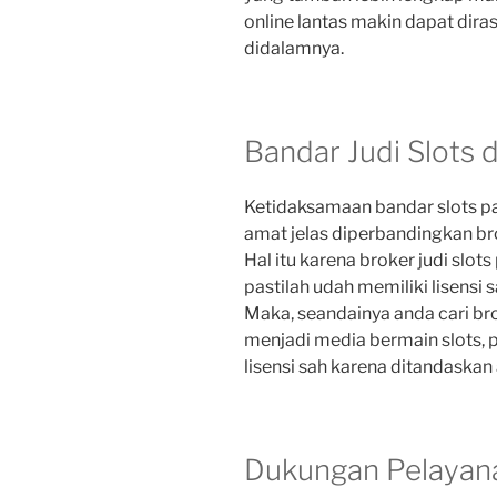
online lantas makin dapat dir
didalamnya.
Bandar Judi Slots 
Ketidaksamaan bandar slots pa
amat jelas diperbandingkan broke
Hal itu karena broker judi slots
pastilah udah memiliki lisensi sa
Maka, seandainya anda cari bro
menjadi media bermain slots, 
lisensi sah karena ditandaskan
Dukungan Pelayan