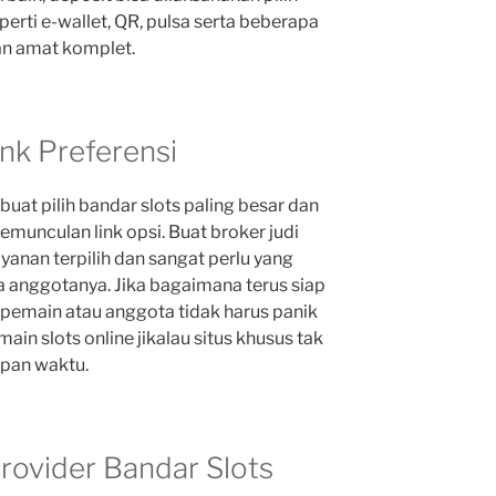
erti e-wallet, QR, pulsa serta beberapa
kan amat komplet.
nk Preferensi
buat pilih bandar slots paling besar dan
kemunculan link opsi. Buat broker judi
h layanan terpilih dan sangat perlu yang
ra anggotanya. Jika bagaimana terus siap
, pemain atau anggota tidak harus panik
in slots online jikalau situs khusus tak
apan waktu.
rovider Bandar Slots