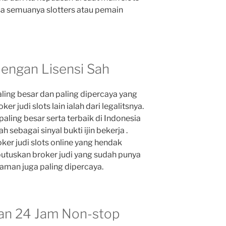
asa semuanya slotters atau pemain
dengan Lisensi Sah
ling besar dan paling dipercaya yang
r judi slots lain ialah dari legalitsnya.
 paling besar serta terbaik di Indonesia
h sebagai sinyal bukti ijin bekerja .
ker judi slots online yang hendak
putuskan broker judi yang sudah punya
 aman juga paling dipercaya.
an 24 Jam Non-stop