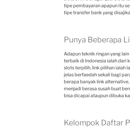
tipe pembayaran apapun itu sep
tipe transfer bank yang disaji
Punya Beberapa Li
Adapun teknik ringan yang lain 
terbaik di Indonesia ialah dari 
slots terpilih, link pilihan iala
jelas berfaedah sekali bagi pa
berapa banyak link alternative
menjadi berasa susah buat berma
bisa dicapai ataupun dibuka k
Kelompok Daftar P