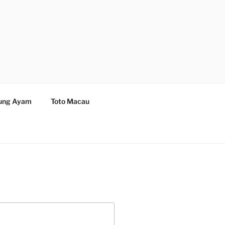
ung Ayam
Toto Macau