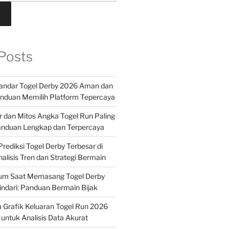
Posts
Bandar Togel Derby 2026 Aman dan
anduan Memilih Platform Tepercaya
 dan Mitos Angka Togel Run Paling
Panduan Lengkap dan Terpercaya
rediksi Togel Derby Terbesar di
alisis Tren dan Strategi Bermain
um Saat Memasang Togel Derby
indari: Panduan Bermain Bijak
Grafik Keluaran Togel Run 2026
ntuk Analisis Data Akurat