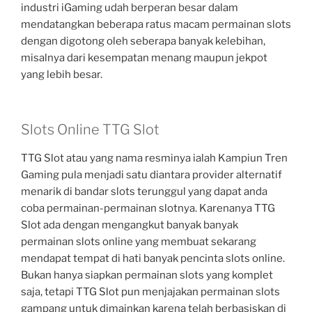
industri iGaming udah berperan besar dalam
mendatangkan beberapa ratus macam permainan slots
dengan digotong oleh seberapa banyak kelebihan,
misalnya dari kesempatan menang maupun jekpot
yang lebih besar.
Slots Online TTG Slot
TTG Slot atau yang nama resminya ialah Kampiun Tren
Gaming pula menjadi satu diantara provider alternatif
menarik di bandar slots terunggul yang dapat anda
coba permainan-permainan slotnya. Karenanya TTG
Slot ada dengan mengangkut banyak banyak
permainan slots online yang membuat sekarang
mendapat tempat di hati banyak pencinta slots online.
Bukan hanya siapkan permainan slots yang komplet
saja, tetapi TTG Slot pun menjajakan permainan slots
gampang untuk dimainkan karena telah berbasiskan di