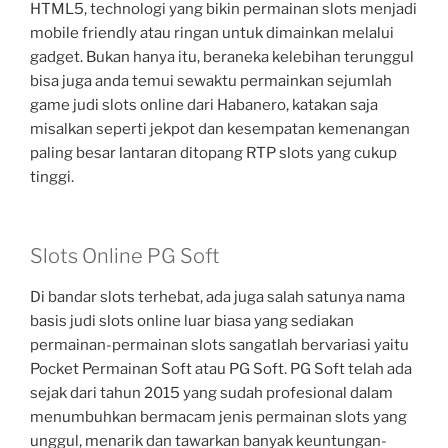
HTML5, technologi yang bikin permainan slots menjadi
mobile friendly atau ringan untuk dimainkan melalui
gadget. Bukan hanya itu, beraneka kelebihan terunggul
bisa juga anda temui sewaktu permainkan sejumlah
game judi slots online dari Habanero, katakan saja
misalkan seperti jekpot dan kesempatan kemenangan
paling besar lantaran ditopang RTP slots yang cukup
tinggi.
Slots Online PG Soft
Di bandar slots terhebat, ada juga salah satunya nama
basis judi slots online luar biasa yang sediakan
permainan-permainan slots sangatlah bervariasi yaitu
Pocket Permainan Soft atau PG Soft. PG Soft telah ada
sejak dari tahun 2015 yang sudah profesional dalam
menumbuhkan bermacam jenis permainan slots yang
unggul, menarik dan tawarkan banyak keuntungan-