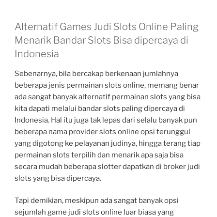
Alternatif Games Judi Slots Online Paling
Menarik Bandar Slots Bisa dipercaya di
Indonesia
Sebenarnya, bila bercakap berkenaan jumlahnya
beberapa jenis permainan slots online, memang benar
ada sangat banyak alternatif permainan slots yang bisa
kita dapati melalui bandar slots paling dipercaya di
Indonesia. Hal itu juga tak lepas dari selalu banyak pun
beberapa nama provider slots online opsi terunggul
yang digotong ke pelayanan judinya, hingga terang tiap
permainan slots terpilih dan menarik apa saja bisa
secara mudah beberapa slotter dapatkan di broker judi
slots yang bisa dipercaya.
Tapi demikian, meskipun ada sangat banyak opsi
sejumlah game judi slots online luar biasa yang