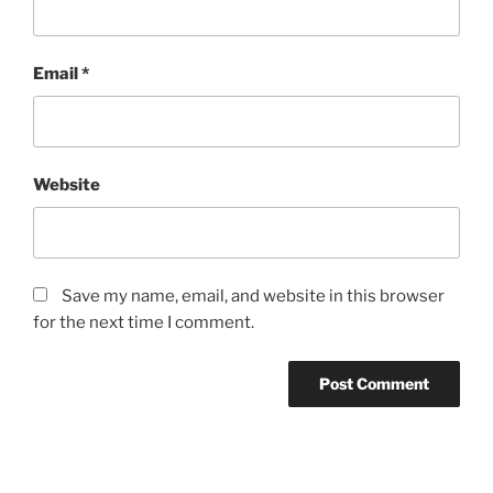
Email
*
Website
Save my name, email, and website in this browser
for the next time I comment.