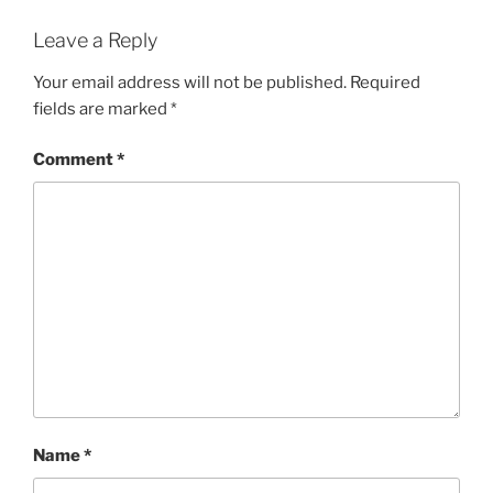
Leave a Reply
Your email address will not be published.
Required
fields are marked
*
Comment
*
Name
*