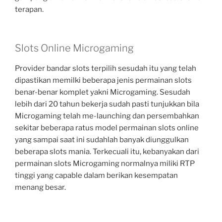
terapan.
Slots Online Microgaming
Provider bandar slots terpilih sesudah itu yang telah
dipastikan memilki beberapa jenis permainan slots
benar-benar komplet yakni Microgaming. Sesudah
lebih dari 20 tahun bekerja sudah pasti tunjukkan bila
Microgaming telah me-launching dan persembahkan
sekitar beberapa ratus model permainan slots online
yang sampai saat ini sudahlah banyak diunggulkan
beberapa slots mania. Terkecuali itu, kebanyakan dari
permainan slots Microgaming normalnya miliki RTP
tinggi yang capable dalam berikan kesempatan
menang besar.