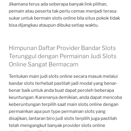
Jikamana terus ada seberapa banyak link pilihan,
pemain atau peserta tak perlu cemas menjadi terasa
sukar untuk bermain slots online bila situs pokok tidak
bisa dijangkau ataupun dibuka setiap waktu.
Himpunan Daftar Provider Bandar Slots
Terunggul dengan Permainan Judi Slots
Online Sangat Bermacam
Tentukan main judi slots online secara masuk melalui
bandar slots terhebat pastilah jadi modal yang benar-
benar baik untuk anda buat dapat peroleh beberapa
keuntungan. Karenanya demikian, anda dapat mencoba
keberuntungan terpilih saat main slots online dengan
permainkan apa pun type permainan slots yang
disajikan, lantaran biro judi slots terpilih juga pastilah
telah mengangkut banyak provider slots online