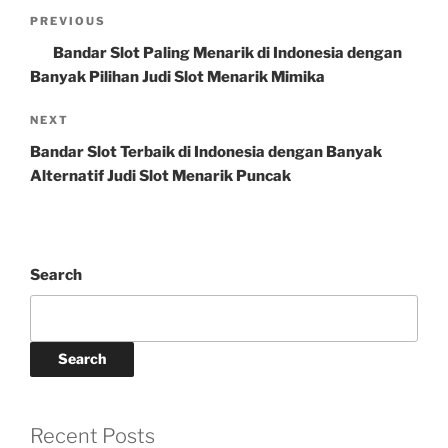
Post
Previous
PREVIOUS
navigation
Post
Bandar Slot Paling Menarik di Indonesia dengan
Banyak Pilihan Judi Slot Menarik Mimika
Next
NEXT
Post
Bandar Slot Terbaik di Indonesia dengan Banyak
Alternatif Judi Slot Menarik Puncak
Search
Search
Recent Posts