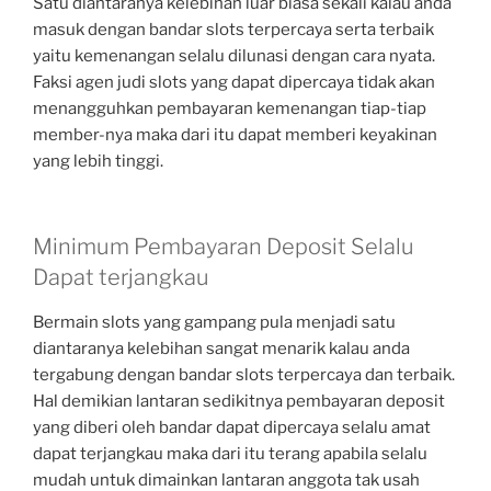
Satu diantaranya kelebihan luar biasa sekali kalau anda
masuk dengan bandar slots terpercaya serta terbaik
yaitu kemenangan selalu dilunasi dengan cara nyata.
Faksi agen judi slots yang dapat dipercaya tidak akan
menangguhkan pembayaran kemenangan tiap-tiap
member-nya maka dari itu dapat memberi keyakinan
yang lebih tinggi.
Minimum Pembayaran Deposit Selalu
Dapat terjangkau
Bermain slots yang gampang pula menjadi satu
diantaranya kelebihan sangat menarik kalau anda
tergabung dengan bandar slots terpercaya dan terbaik.
Hal demikian lantaran sedikitnya pembayaran deposit
yang diberi oleh bandar dapat dipercaya selalu amat
dapat terjangkau maka dari itu terang apabila selalu
mudah untuk dimainkan lantaran anggota tak usah