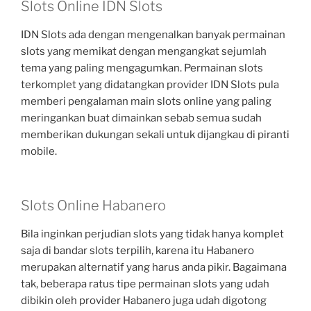
Slots Online IDN Slots
IDN Slots ada dengan mengenalkan banyak permainan
slots yang memikat dengan mengangkat sejumlah
tema yang paling mengagumkan. Permainan slots
terkomplet yang didatangkan provider IDN Slots pula
memberi pengalaman main slots online yang paling
meringankan buat dimainkan sebab semua sudah
memberikan dukungan sekali untuk dijangkau di piranti
mobile.
Slots Online Habanero
Bila inginkan perjudian slots yang tidak hanya komplet
saja di bandar slots terpilih, karena itu Habanero
merupakan alternatif yang harus anda pikir. Bagaimana
tak, beberapa ratus tipe permainan slots yang udah
dibikin oleh provider Habanero juga udah digotong