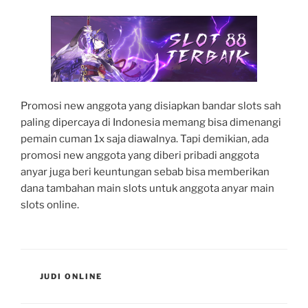
Promosi new anggota yang disiapkan bandar slots sah
paling dipercaya di Indonesia memang bisa dimenangi
pemain cuman 1x saja diawalnya. Tapi demikian, ada
promosi new anggota yang diberi pribadi anggota
anyar juga beri keuntungan sebab bisa memberikan
dana tambahan main slots untuk anggota anyar main
slots online.
CATEGORIES
JUDI ONLINE